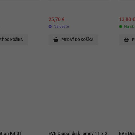
25,70
€
13,80
e
Na ceste
Na sk
AŤ DO KOŠÍKA
PRIDAŤ DO KOŠÍKA
P
tion Kit 01
EVE Diapol disk jemný 11 x 2 
EVE Dia