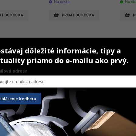
Na ceste
Na sk
AŤ DO KOŠÍKA
PRIDAŤ DO KOŠÍKA
P
stávaj dôležité informácie, tipy a
tuality priamo do e-mailu ako prvý.
ilová adresa
rihlásenie k odberu
heels coarse sivé 
EVE Diapol šošovka hrubá 26 
Bison p
mm
x 2 mm
mm
25 ks