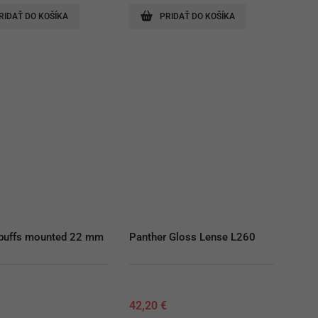
RIDAŤ DO KOŠÍKA
PRIDAŤ DO KOŠÍKA
 buffs mounted 22 mm
Panther Gloss Lense L260
€
42,20
€