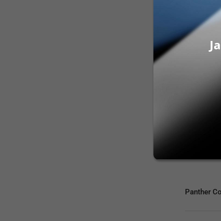
19,80
€
Na sklad
PRID
Ja
Panther C