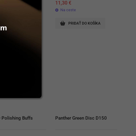
€
11,30
€
lade
Na ceste
RIDAŤ DO KOŠÍKA
PRIDAŤ DO KOŠÍKA
vám
Polishing Buffs
Panther Green Disc D150