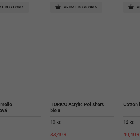
AŤ DO KOŠÍKA
PRIDAŤ DO KOŠÍKA
P
mello 
HORICO Acrylic Polishers – 
Cotton
ová
biela
10 ks
12 ks
33,40
€
40,40