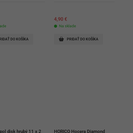
€
4,90
€
lade
Na sklade
RIDAŤ DO KOŠÍKA
PRIDAŤ DO KOŠÍKA
pol disk hrubý 11 x 2 
HORICO Hocera Diamond 