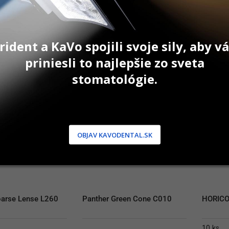
49,00
€
51,40
e
Na sklade
Na sk
AŤ DO KOŠÍKA
PRIDAŤ DO KOŠÍKA
P
rident a KaVo spojili svoje sily, aby 
priniesli to najlepšie zo sveta
stomatológie.
OBJAV KAVODENTAL.SK
oarse Lense L260
Panther Green Cone C010
HORICO 
10 ks