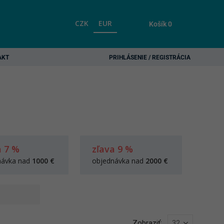
CZK
EUR
Košík
0
AKT
PRIHLÁSENIE / REGISTRÁCIA
a 7 %
zľava 9 %
návka nad
1000 €
objednávka nad
2000 €
Zobraziť: