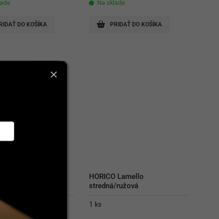
lade
Na sklade
RIDAŤ DO KOŠÍKA
PRIDAŤ DO KOŠÍKA
olishing brushes 18 
HORICO Lamello 
stredná/ružová
1 ks