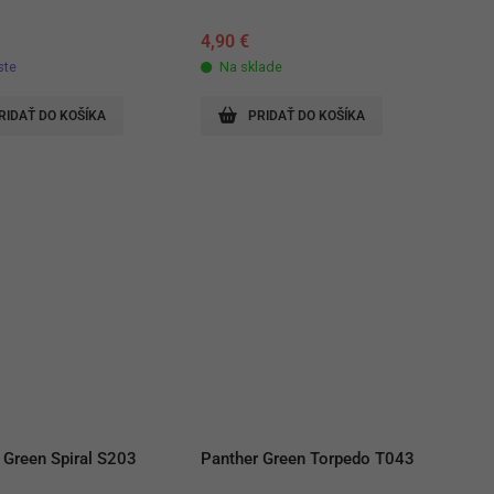
€
4,90
€
ste
Na sklade
RIDAŤ DO KOŠÍKA
PRIDAŤ DO KOŠÍKA
 Green Spiral S203
Panther Green Torpedo T043