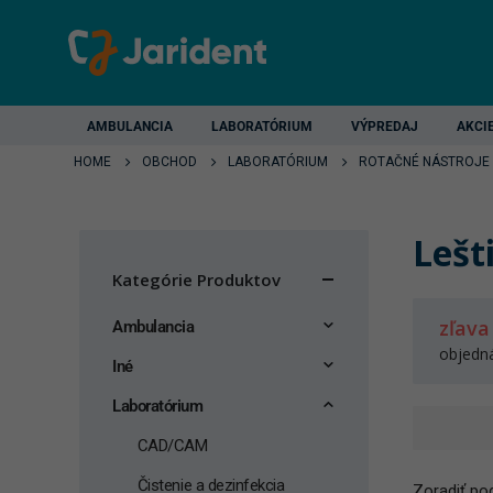
AMBULANCIA
LABORATÓRIUM
VÝPREDAJ
AKCI
HOME
OBCHOD
LABORATÓRIUM
ROTAČNÉ NÁSTROJE
Lešt
Kategórie Produktov
zľava
Ambulancia
objedn
Iné
Laboratórium
CAD/CAM
Čistenie a dezinfekcia
Zoradiť pod