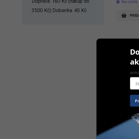
Doprava: 160 Kč (nákup do
Na ceste
3500 Kč) Dobierka: 40 Kč
PRID
Do
ak
ema
P
EVE Fiberw
25 x 11 
10 ks