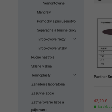
Nemontované
Mandrely
Pomôcky a príslušenstvo
Separačné a brúsne disky
Tvrdokovové frézy
Tvrdokovové vrtáky
Ručné nástroje
Sklené vlákna
Termoplasty
Panther S
Zariadenie laboratória
Zásuvné spoje
42,20
€
Zatmeľovanie, liatie a
Na sklad
pájkovanie