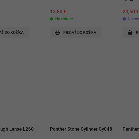
13,80
€
24,50
e
Na sklade
Na ce
AŤ DO KOŠÍKA
PRIDAŤ DO KOŠÍKA
P
ough Lense L260
Panther Stone Cylinder Cy048
Panther