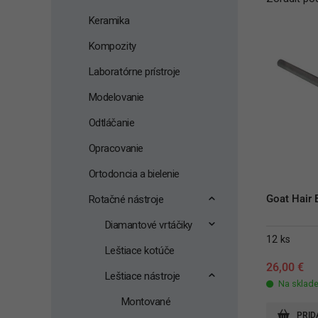
Keramika
Kompozity
Laboratórne prístroje
Modelovanie
Odtláčanie
Opracovanie
Ortodoncia a bielenie
Goat Hair 
Rotačné nástroje
Diamantové vrtáčiky
12 ks
Leštiace kotúče
26,00
€
Leštiace nástroje
Na sklad
Montované
PRID