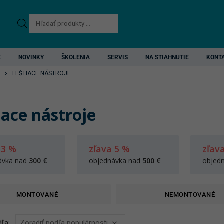
Products
search
E
NOVINKY
ŠKOLENIA
SERVIS
NA STIAHNUTIE
KONT
LEŠTIACE NÁSTROJE
iace nástroje
 3 %
zľava 5 %
zľav
ávka nad
300 €
objednávka nad
500 €
objed
MONTOVANÉ
NEMONTOVANÉ
ľa: