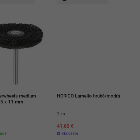
erwheels medium 
HORICO Lamello hrubá/modrá
25 x 11 mm
1 ks
€
41,60
€
lade
Na ceste