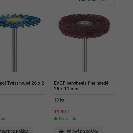
pol Twist hrubé 26 x 2 
EVE Fiberwheels fine hnedé 
25 x 11 mm
10 ks
€
19,80
€
lade
Na sklade
RIDAŤ DO KOŠÍKA
PRIDAŤ DO KOŠÍKA