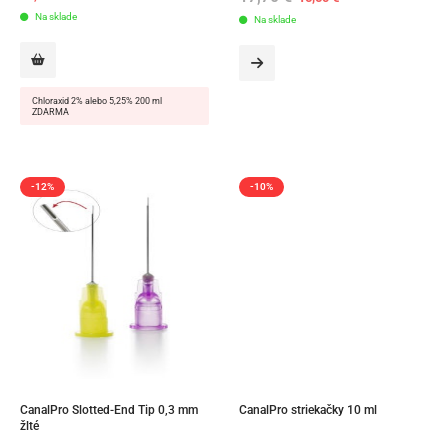
price
price
Na sklade
Na sklade
was:
is:
17,70 €.
15,50 €.
Chloraxid 2% alebo 5,25% 200 ml
ZDARMA
-12%
-10%
CanalPro Slotted-End Tip 0,3 mm 
CanalPro striekačky 10 ml
žlté