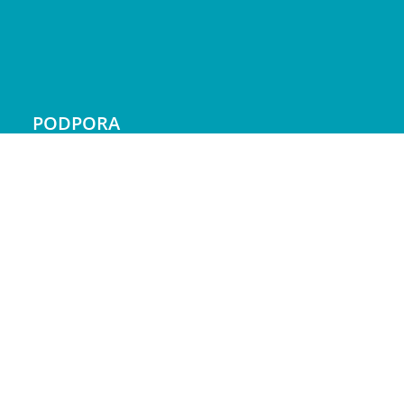
PODPORA
Doprava a platba
Reklamácie
Servis