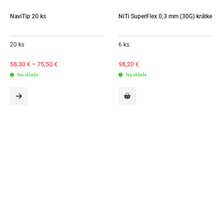
NaviTip 20 ks
NiTi SuperFlex 0,3 mm (30G) krátke
20 ks
6 ks
58,30
€
–
75,50
€
98,20
€
Na sklade
Na sklade