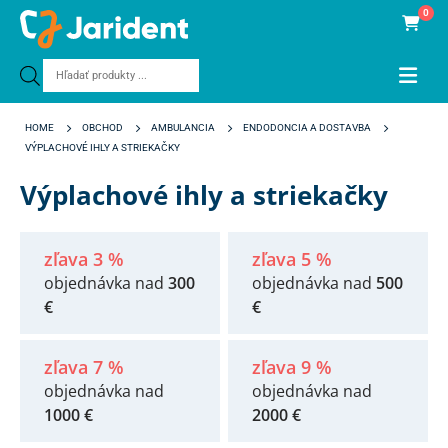
0
Products
search
HOME
OBCHOD
AMBULANCIA
ENDODONCIA A DOSTAVBA
VÝPLACHOVÉ IHLY A STRIEKAČKY
Výplachové ihly a striekačky
zľava 3 %
zľava 5 %
objednávka nad
300
objednávka nad
500
€
€
zľava 7 %
zľava 9 %
objednávka nad
objednávka nad
1000 €
2000 €