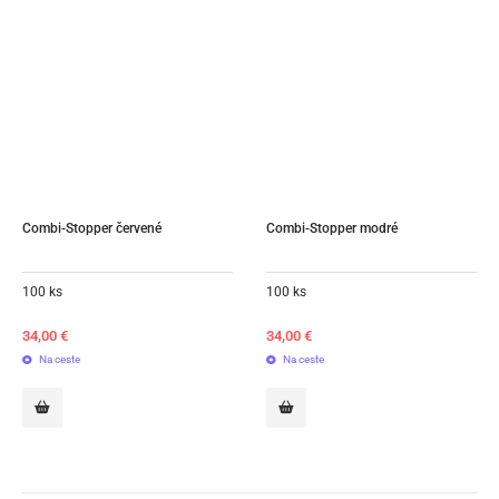
Combi-Stopper červené
Combi-Stopper modré
100 ks
100 ks
34,00
€
34,00
€
Na ceste
Na ceste