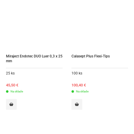
Miraject Endotec DUO Luer 0,3 x 25 
Calasept Plus Flexi-Tips
mm
25 ks
100 ks
45,50
€
100,40
€
Na sklade
Na sklade