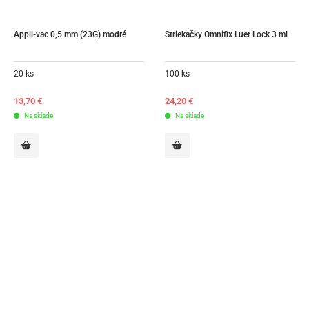
Appli-vac 0,5 mm (23G) modré
Striekačky Omnifix Luer Lock 3 ml
20 ks
100 ks
13,70
€
24,20
€
Na sklade
Na sklade