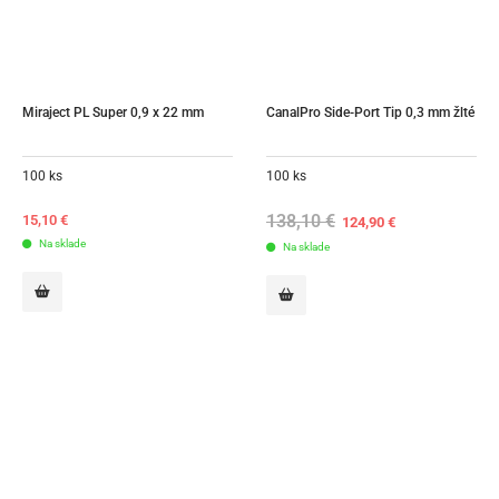
Miraject PL Super 0,9 x 22 mm
CanalPro Side-Port Tip 0,3 mm žlté
100 ks
100 ks
138,10
€
Original
Current
15,10
€
124,90
€
price
price
Na sklade
Na sklade
was:
is:
138,10 €.
124,90 €.