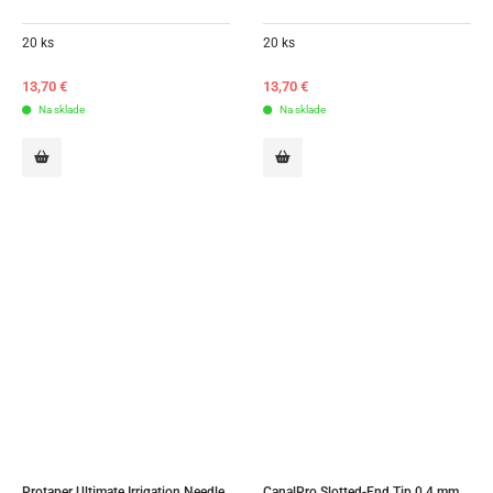
20 ks
20 ks
13,70
€
13,70
€
Na sklade
Na sklade
Protaper Ultimate Irrigation Needle 
CanalPro Slotted-End Tip 0,4 mm 