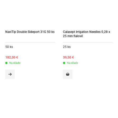
NaviTip Double Sideport 31G 50 ks
Calasept Irrigation Needles 0,28 x 
25 mm fialové
50 ks
25 ks
182,30
€
39,50
€
Na sklade
Na sklade