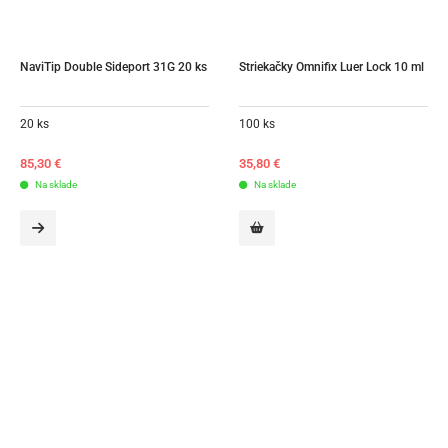
NaviTip Double Sideport 31G 20 ks
Striekačky Omnifix Luer Lock 10 ml
20 ks
100 ks
85,30
€
35,80
€
Na sklade
Na sklade