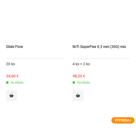
Glide Flow
NiTi SuperFlex 0,3 mm (30G) mix
20 ks
4 ks + 2 ks
24,60
€
98,20
€
Na sklade
Na sklade
VÝPREDAJ