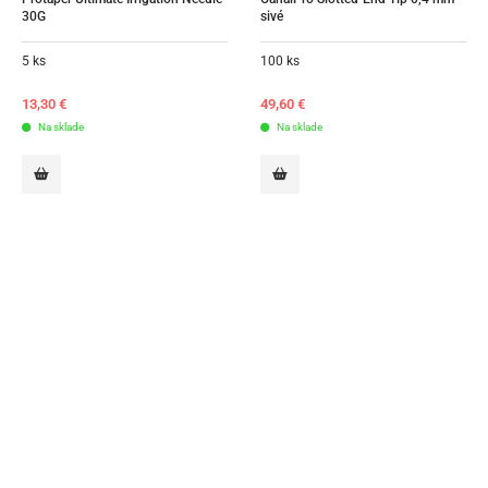
30G
sivé
5 ks
100 ks
13,30
€
49,60
€
Na sklade
Na sklade