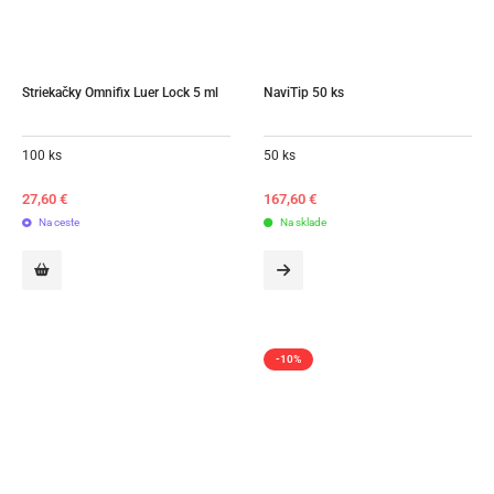
Striekačky Omnifix Luer Lock 5 ml
NaviTip 50 ks
100 ks
50 ks
27,60
€
167,60
€
Na ceste
Na sklade
-10%