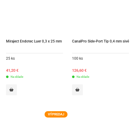
Miraject Endotec Luer 0,3 x 25 mm
CanalPro Side-Port Tip 0,4 mm sivé
25 ks
100 ks
41,20
€
126,60
€
Na sklade
Na sklade
VÝPREDAJ