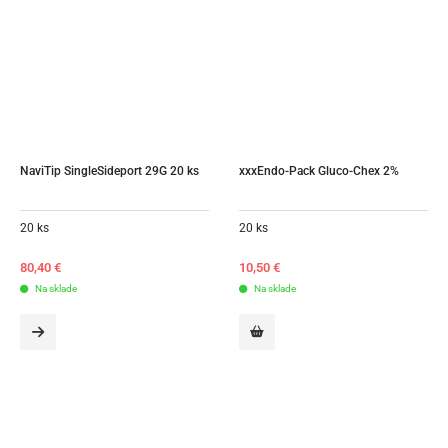
NaviTip SingleSideport 29G 20 ks
xxxEndo-Pack Gluco-Chex 2%
20 ks
20 ks
80,40
€
10,50
€
Na sklade
Na sklade