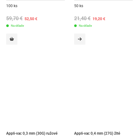
100 ks
50 ks
59,70
€
Original
Current
21,40
€
Original
Current
52,50
€
19,20
€
price
price
price
price
Na sklade
was:
is:
Na sklade
was:
is:
59,70 €.
52,50 €.
21,40 €.
19,20 €.
Appli-vac 0,3 mm (30G) ružové
Appli-vac 0,4 mm (27G) žlté