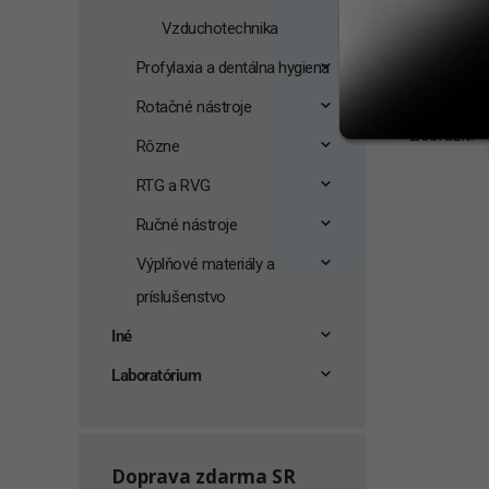
Vzduchotechnika
Profylaxia a dentálna hygiena
Rotačné nástroje
Zobraziť:
Rôzne
RTG a RVG
Ručné nástroje
Výplňové materiály a
príslušenstvo
Iné
Laboratórium
Doprava zdarma SR