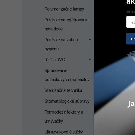
ak
Polymerizačné lampy
ema
Prístroje na ošetrovanie
násadcov
P
Prístroje na zubnú
hygienu
RTG a RVG
Spracovanie
odtlačkových materiálov
BioSonic d
Sterilizačná technika
Ja
Stomatologické súpravy
Termodezinfektory a
47,00
€
umývačky
Na ceste
Ultrazvukové čističky
PRID