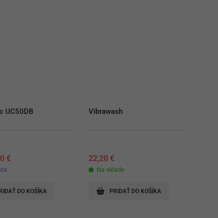
ic UC50DB
Vibrawash
00
€
22,20
€
ste
Na sklade
RIDAŤ DO KOŠÍKA
PRIDAŤ DO KOŠÍKA