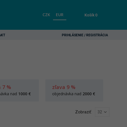
CZK
EUR
Košík
0
AKT
PRIHLÁSENIE / REGISTRÁCIA
a 7 %
zľava 9 %
návka nad
1000 €
objednávka nad
2000 €
Zobraziť: