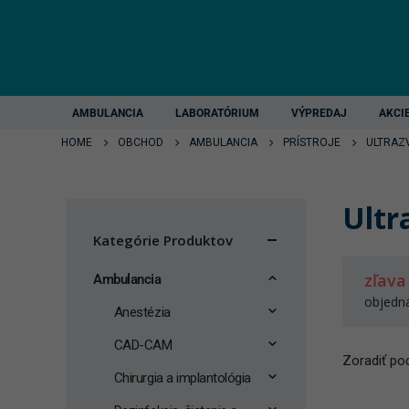
AMBULANCIA
LABORATÓRIUM
VÝPREDAJ
AKCI
HOME
OBCHOD
AMBULANCIA
PRÍSTROJE
ULTRAZ
Ultr
Kategórie Produktov
zľava
Ambulancia
objedn
Anestézia
CAD-CAM
Zoradiť pod
Chirurgia a implantológia