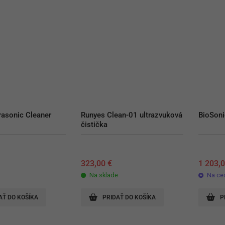
asonic Cleaner 
Runyes Clean-01 ultrazvuková 
BioSon
čistička
323,00
€
1 203,
Na sklade
Na ce
AŤ DO KOŠÍKA
PRIDAŤ DO KOŠÍKA
P