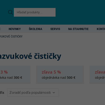
Products
search
E
NOVINKY
ŠKOLENIA
SERVIS
NA STIAHNUTIE
KONT
VUKOVÉ ČISTIČKY
azvukové čističky
 3 %
zľava 5 %
zľav
ávka nad
300 €
objednávka nad
500 €
objed
ľa: