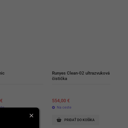
nic
Runyes Clean-02 ultrazvuková 
čistička
0
€
554,00
€
ste
Na ceste
RIDAŤ DO KOŠÍKA
PRIDAŤ DO KOŠÍKA