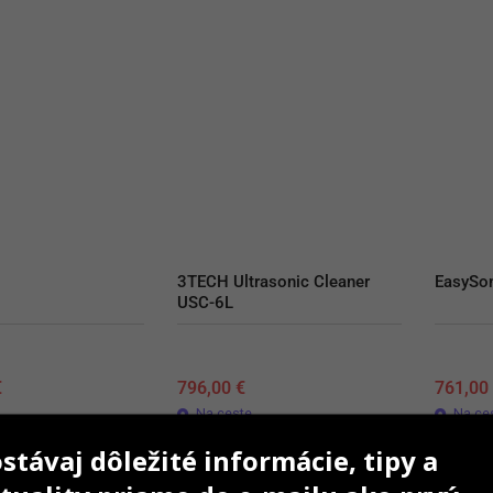
3TECH Ultrasonic Cleaner 
EasySo
USC-6L
€
796,00
€
761,0
Na ceste
Na ce
stávaj dôležité informácie, tipy a
AŤ DO KOŠÍKA
PRIDAŤ DO KOŠÍKA
P