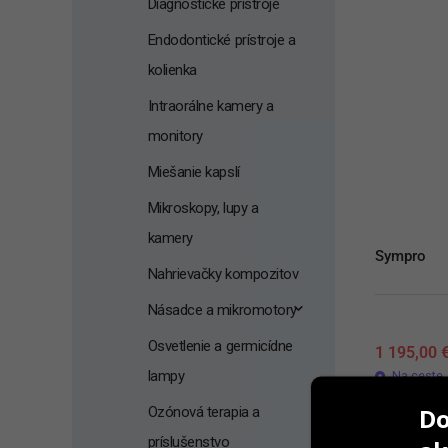
Diagnostické prístroje
Endodontické prístroje a
kolienka
Intraorálne kamery a
monitory
Miešanie kapslí
Mikroskopy, lupy a
kamery
Sympro
Nahrievačky kompozitov
Násadce a mikromotory
Osvetlenie a germicídne
1 195,00
lampy
Na ceste
Do
Ozónová terapia a
PRID
príslušenstvo