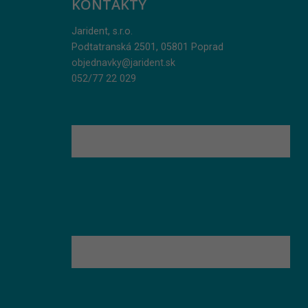
KONTAKTY
Jarident, s.r.o.
Podtatranská 2501, 05801 Poprad
objednavky@jarident.sk
052/77 22 029