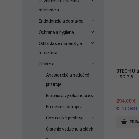
Dezinfekcia, čistenie a
sterilizácia
Endodoncia a dostavba
Ochrana a hygiena
Odtlačkové materiály a
rebazácia
Prístroje
3TECH Ultr
Anestetické a sedačné
USC-2,5L
prístroje
Bielenie a výroba nosičov
294,00
€
Brúsenie nástrojov
Na ceste
Chirurgické prístroje
PRID
Čistenie vzduchu a plôch