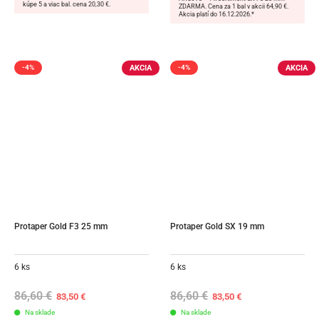
kúpe 5 a viac bal. cena 20,30 €.
ZDARMA. Cena za 1 bal v akcii 64,90 €.
Akcia platí do 16.12.2026.*
AKCIA
AKCIA
-4%
-4%
Protaper Gold F3 25 mm
Protaper Gold SX 19 mm
6 ks
6 ks
86,60
€
Original
Current
86,60
€
Original
Current
83,50
€
83,50
€
price
price
price
price
Na sklade
was:
is:
Na sklade
was:
is: