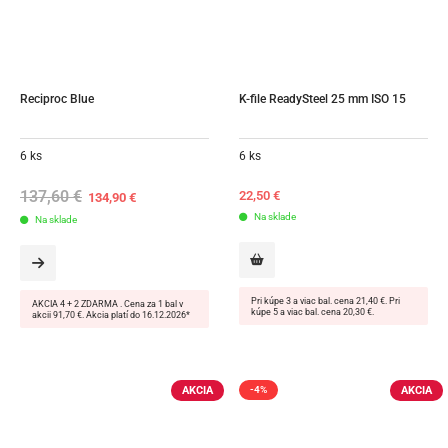
Reciproc Blue
K-file ReadySteel 25 mm ISO 15
6 ks
6 ks
137,60
€
Original
Current
22,50
€
134,90
€
price
price
Na sklade
Na sklade
was:
is:
137,60 €.
134,90 €.
Pri kúpe 3 a viac bal. cena 21,40 €. Pri
AKCIA 4 + 2 ZDARMA . Cena za 1 bal v
kúpe 5 a viac bal. cena 20,30 €.
akcii 91,70 €. Akcia platí do 16.12.2026*
AKCIA
AKCIA
-4%