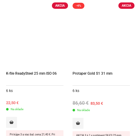
AKCIA
AKCIA
-4%
K-file ReadySteel 25 mm ISO 06
Protaper Gold S1 31 mm
6 ks
6 ks
86,60
€
Original
Current
22,50
€
83,50
€
price
price
Na sklade
Na sklade
was:
is:
86,60 €.
83,50 €.
Pri kúpe 3 a viac bal. cena 21,40 €. Pri
AKCIA 3 + 1 x sortiment SX-F3 25 mm