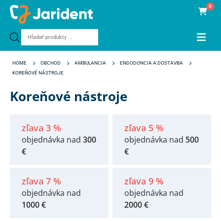
0
Products
search
HOME
OBCHOD
AMBULANCIA
ENDODONCIA A DOSTAVBA
KOREŇOVÉ NÁSTROJE
Koreňové nástroje
zľava 3 %
zľava 5 %
objednávka nad
300
objednávka nad
500
€
€
zľava 7 %
zľava 9 %
objednávka nad
objednávka nad
1000 €
2000 €