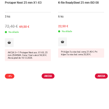
Protaper Next 25 mm X1-X3
K-file ReadySteel 25 mm ISO 08
3 ks
6 ks
72,40
€
Original
Current
22,50
€
69,50
€
price
price
Na sklade
Na sklade
was:
is:
72,40 €.
69,50 €.
Pri kúpe 3 a viac bal. cena 21,40 €. Pri
AKCIA 3 + 1 Protaper Next ass. X1-X3, 25
kúpe 5 a viac bal. cena 20,30 €.
mm ZDARMA. Cena 1 bal v akcii 54,30 €.
Akcia platí do 16.12.2026.
AKCIA
AKCIA
-4%