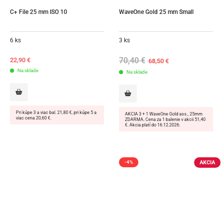
C+ File 25 mm ISO 10
WaveOne Gold 25 mm Small
6 ks
3 ks
70,40
€
Original
Current
22,90
€
68,50
€
price
price
Na sklade
Na sklade
was:
is:
70,40 €.
68,50 €.
Pri kúpe 3 a viac bal. 21,80 €, pri kúpe 5 a
AKCIA 3 + 1 WaveOne Gold ass., 25mm
viac cena 20,60 €.
ZDARMA. Cena za 1 balenie v akcii 51,40
€. Akcia platí do 16.12.2026.
AKCIA
-4%