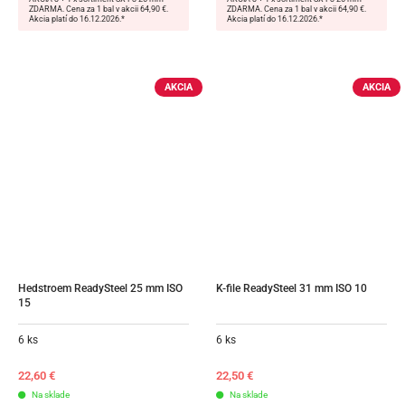
ZDARMA. Cena za 1 bal v akcii 64,90 €.
ZDARMA. Cena za 1 bal v akcii 64,90 €.
Akcia platí do 16.12.2026.*
Akcia platí do 16.12.2026.*
AKCIA
AKCIA
Hedstroem ReadySteel 25 mm ISO 
K-file ReadySteel 31 mm ISO 10
15
6 ks
6 ks
22,60
€
22,50
€
Na sklade
Na sklade