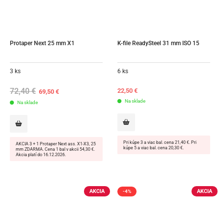
Protaper Next 25 mm X1
K-file ReadySteel 31 mm ISO 15
3 ks
6 ks
72,40
€
Original
Current
22,50
€
69,50
€
price
price
Na sklade
Na sklade
was:
is:
72,40 €.
69,50 €.
Pri kúpe 3 a viac bal. cena 21,40 €. Pri
AKCIA 3 + 1 Protaper Next ass. X1-X3, 25
kúpe 5 a viac bal. cena 20,30 €.
mm ZDARMA. Cena 1 bal v akcii 54,30 €.
Akcia platí do 16.12.2026.
AKCIA
AKCIA
-4%