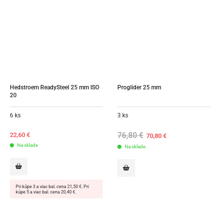
Hedstroem ReadySteel 25 mm ISO 
Proglider 25 mm
20
6 ks
3 ks
76,80
€
Original
Current
22,60
€
70,80
€
price
price
Na sklade
Na sklade
was:
is:
76,80 €.
70,80 €.
Pri kúpe 3 a viac bal. cena 21,50 €. Pri
kúpe 5 a viac bal. cena 20,40 €.