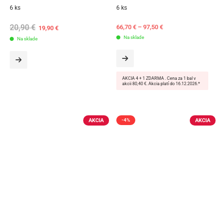
6 ks
6 ks
20,90
€
Original
Current
66,70
€
–
97,50
€
19,90
€
price
price
Na sklade
Na sklade
was:
is:
20,90 €.
19,90 €.
AKCIA 4 + 1 ZDARMA . Cena za 1 bal v
akcii 80,40 €. Akcia platí do 16.12.2026.*
AKCIA
AKCIA
-4%