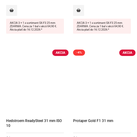
86,60 €.
83,50 €.
86,60 €.
83,50 €.
AKCIA 3 + 1 x sortiment SX-F3 25 mm
AKCIA 3 + 1 x sortiment SX-F3 25 mm
ZDARMA. Cena za 1 bal v akcii 64,90 €.
ZDARMA. Cena za 1 bal v akcii 64,90 €.
Akcia platí do 16.12.2026.*
Akcia platí do 16.12.2026.*
AKCIA
AKCIA
-4%
Hedstroem ReadySteel 31 mm ISO 
Protaper Gold F1 31 mm
10