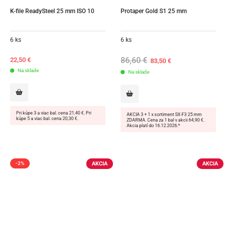
K-file ReadySteel 25 mm ISO 10
Protaper Gold S1 25 mm
6 ks
6 ks
86,60
€
Original
Current
22,50
€
83,50
€
price
price
Na sklade
Na sklade
was:
is:
86,60 €.
83,50 €.
Pri kúpe 3 a viac bal. cena 21,40 €. Pri
AKCIA 3 + 1 x sortiment SX-F3 25 mm
kúpe 5 a viac bal. cena 20,30 €.
ZDARMA. Cena za 1 bal v akcii 64,90 €.
Akcia platí do 16.12.2026.*
AKCIA
AKCIA
-2%