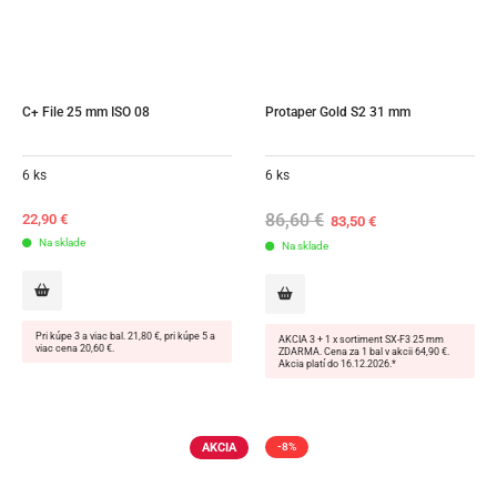
C+ File 25 mm ISO 08
Protaper Gold S2 31 mm
6 ks
6 ks
86,60
€
Original
Current
22,90
€
83,50
€
price
price
Na sklade
Na sklade
was:
is:
86,60 €.
83,50 €.
Pri kúpe 3 a viac bal. 21,80 €, pri kúpe 5 a
AKCIA 3 + 1 x sortiment SX-F3 25 mm
viac cena 20,60 €.
ZDARMA. Cena za 1 bal v akcii 64,90 €.
Akcia platí do 16.12.2026.*
AKCIA
-8%