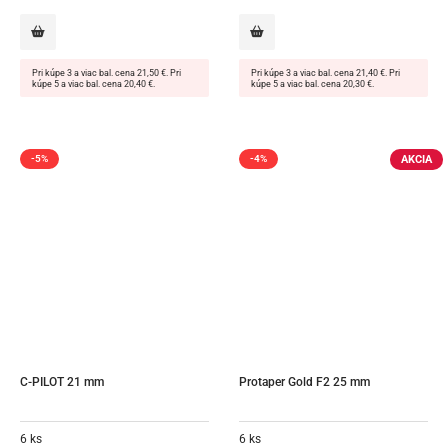
Pri kúpe 3 a viac bal. cena 21,50 €. Pri
Pri kúpe 3 a viac bal. cena 21,40 €. Pri
kúpe 5 a viac bal. cena 20,40 €.
kúpe 5 a viac bal. cena 20,30 €.
AKCIA
-5%
-4%
C-PILOT 21 mm
Protaper Gold F2 25 mm
6 ks
6 ks