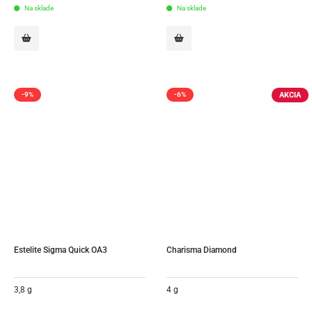
Na sklade
Na sklade
AKCIA
-9%
-6%
Estelite Sigma Quick OA3
Charisma Diamond
3,8 g
4 g