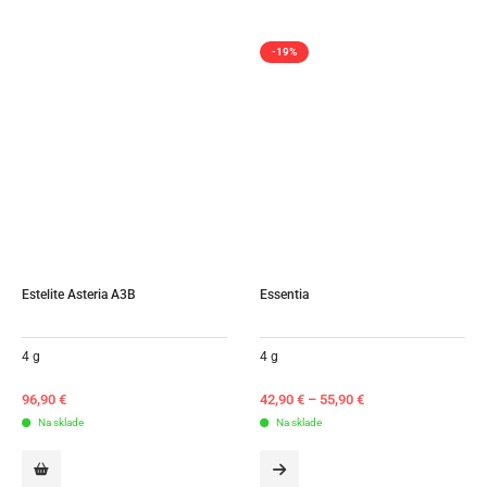
-19%
Estelite Asteria A3B
Essentia
4 g
4 g
96,90
€
42,90
€
–
55,90
€
Na sklade
Na sklade