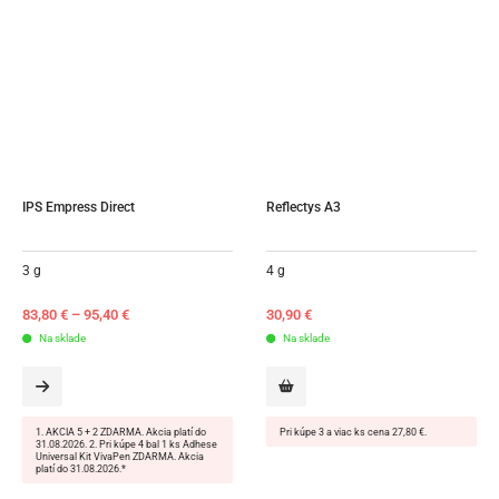
IPS Empress Direct
Reflectys A3
3 g
4 g
83,80
€
–
95,40
€
30,90
€
Na sklade
Na sklade
1. AKCIA 5 + 2 ZDARMA. Akcia platí do
Pri kúpe 3 a viac ks cena 27,80 €.
31.08.2026. 2. Pri kúpe 4 bal 1 ks Adhese
Universal Kit VivaPen ZDARMA. Akcia
platí do 31.08.2026.*