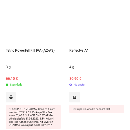
Tetric PowerFill Fill IVA (A2-A3)
Reflectys A1
3 g
4 g
66,10
€
30,90
€
Na sklade
Na ceste
1. AKCIA 4 + 1 ZDARMA. Cena za 1 ks v
Pri kúpe 3 a viac ks cena 27,80 €.
akcii od 52,90 €.* 2. Pri kúpe 3 ks IVA
cena 62,60 €. 3. AKCIA 5 + 2 ZDARMA.
Akcia platí do 31.08.2026. 3. Pri kúpe 4
bal 1 ks Adhese Universal Kit VivaPen
ZDARMA. Akcia platí do 31.08.2026.*