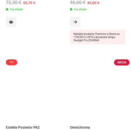
72,30
€
Original
Current
46,60
€
Original
Current
65,70
€
43,60
€
price
price
price
price
Na sklade
was:
is:
Na sklade
was:
is:
72,30 €.
65,70 €.
46,60 €.
43,60 €.
Nakúpte produkty Charisma a Gluma za
1190,00 € s DPH a dostanete lampu
Starlight Pro ZDARMA
AKCIA
-9%
Estelite Posterior PA2
Omnichroma