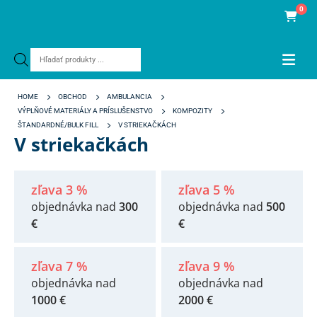
0
Products
search
HOME
OBCHOD
AMBULANCIA
VÝPLŇOVÉ MATERIÁLY A PRÍSLUŠENSTVO
KOMPOZITY
ŠTANDARDNÉ/BULK FILL
V STRIEKAČKÁCH
V striekačkách
zľava 3 %
zľava 5 %
objednávka nad
300
objednávka nad
500
€
€
zľava 7 %
zľava 9 %
objednávka nad
objednávka nad
1000 €
2000 €