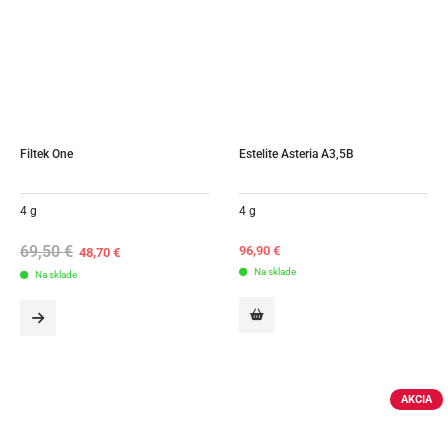
Filtek One
Estelite Asteria A3,5B
4 g
4 g
69,50
€
Original
Current
96,90
€
48,70
€
price
price
Na sklade
Na sklade
was:
is:
69,50 €.
48,70 €.
AKCIA