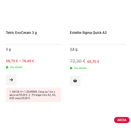
Tetric EvoCeram 3 g
Estelite Sigma Quick A3
3 g
3,8 g
72,30
€
Original
Current
68,70
€
–
78,40
€
65,70
€
price
price
Na sklade
Na sklade
was:
is:
72,30 €.
65,70 €.
1. AKCIA 4 + 1 ZDARMA. Cena za 1 ks v
akcii od 55,00 €. 2 . Pri kúpe 3 ks A2, A3,
A2D cena 65,00 €.
AKCIA