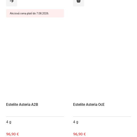
Akciová cena platí do 7.08.2026.
Estelite Asteria A2B
Estelite Asteria OcE
4 g
4 g
96,90
€
96,90
€