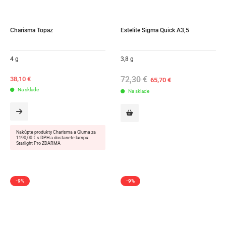
Charisma Topaz
Estelite Sigma Quick A3,5
4 g
3,8 g
72,30
€
Original
Current
38,10
€
65,70
€
price
price
Na sklade
Na sklade
was:
is:
72,30 €.
65,70 €.
Nakúpte produkty Charisma a Gluma za
1190,00 € s DPH a dostanete lampu
Starlight Pro ZDARMA
-9%
-9%