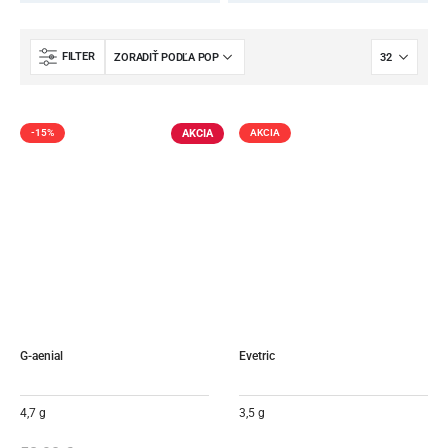
FILTER
AKCIA
-15%
AKCIA
G-aenial
Evetric
4,7 g
3,5 g