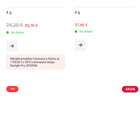
4 g
4 g
24,20
€
Original
Current
57,60
€
20,70
€
price
price
Na sklade
Na sklade
was:
is:
24,20 €.
20,70 €.
Nakúpte produkty Charisma a Gluma za
1190,00 € s DPH a dostanete lampu
Starlight Pro ZDARMA
AKCIA
-9%