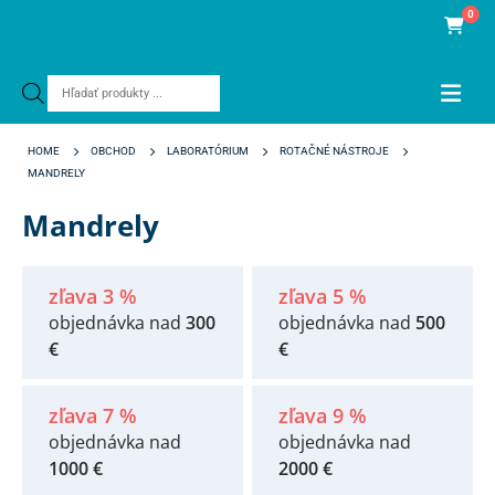
0
Products
search
HOME
OBCHOD
LABORATÓRIUM
ROTAČNÉ NÁSTROJE
MANDRELY
Mandrely
zľava 3 %
zľava 5 %
objednávka nad
300
objednávka nad
500
€
€
zľava 7 %
zľava 9 %
objednávka nad
objednávka nad
1000 €
2000 €