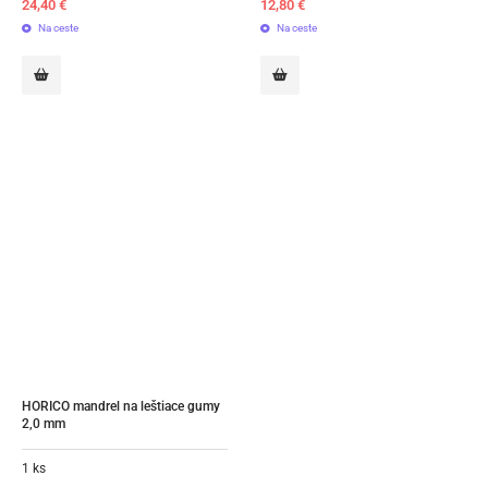
24,40
€
12,80
€
Na ceste
Na ceste
HORICO mandrel na leštiace gumy 
2,0 mm
1 ks