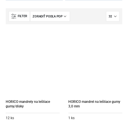
FILTER
HORICO mandrely na leštiace 
HORICO mandrel na leštiace gumy 
gumy/disky
3,0 mm
12 ks
1 ks