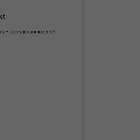
kt
 nás – radi vám pomôžeme!