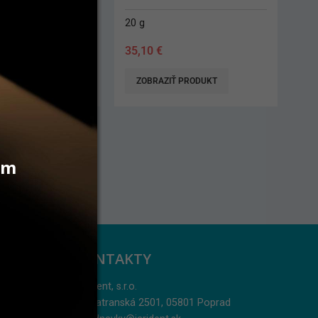
18 g
55,50
€
 PRODUKT
ZOBRAZIŤ PRODUKT
vám
KONTAKTY
Jarident, s.r.o.
Podtatranská 2501, 05801 Poprad