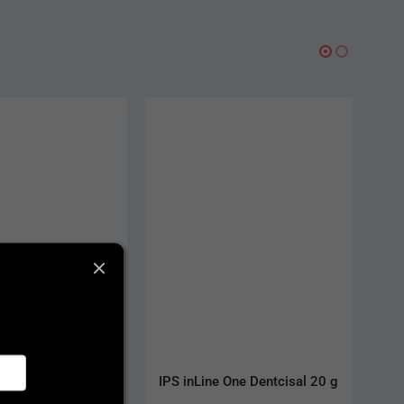
 One Dentcisal 20 g
IPS Style Ceram Powder 
Opaquer 18 g