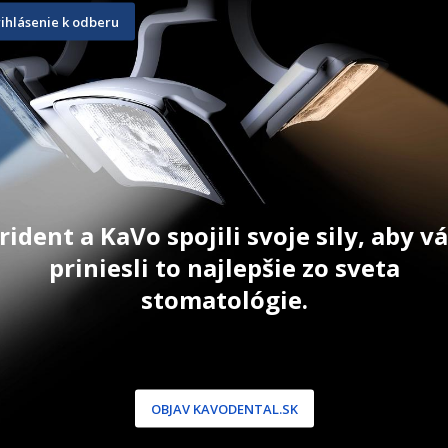
rihlásenie k odberu
80 g
20 g
198,80
€
35,10
€
ŠÍKA
ZOBRAZIŤ PRODUKT
ZOBRAZIŤ
rident a KaVo spojili svoje sily, aby 
priniesli to najlepšie zo sveta
stomatológie.
NÍCKA ZÓNA
PODPORA
 / Registrácia
Doprava a platba
OBJAV KAVODENTAL.SK
dnávky
Reklamácie
produkty
Servis