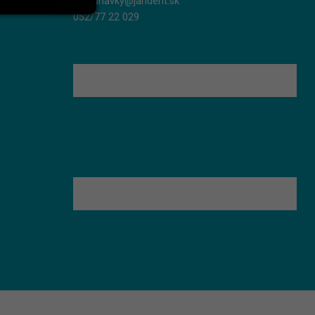
objednavky@jarident.sk
052/77 22 029