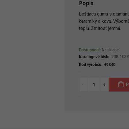
Popis
Leštiaca guma s diamantom
keramiky a kovu. Výborná
teplu. Zrnitosť jemná.
Dostupnosť:
Na sklade
Katalógové číslo:
208-103
Kód výrobcu:
H9840
P