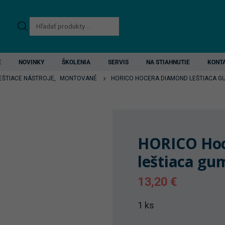
Products
search
E
NOVINKY
ŠKOLENIA
SERVIS
NA STIAHNUTIE
KONT
EŠTIACE NÁSTROJE
,
MONTOVANÉ
HORICO HOCERA DIAMOND LEŠTIACA GU
HORICO Ho
leštiaca gu
13,20
€
1 ks