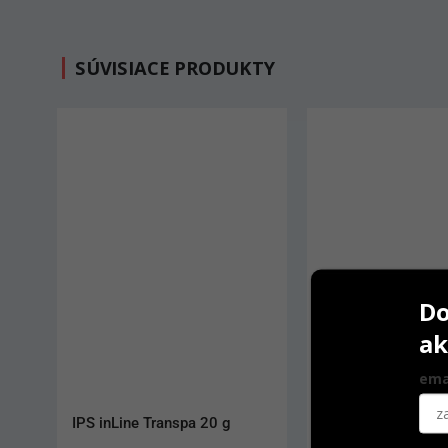
SÚVISIACE PRODUKTY
AKCIA
Do
ak
ema
Acron 22 mm S Light Pink
Castorit Super C