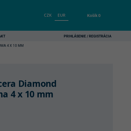
CZK
EUR
Košík
0
AKT
PRIHLÁSENIE / REGISTRÁCIA
MA 4 X 10 MM
cera Diamond
ma 4 x 10 mm