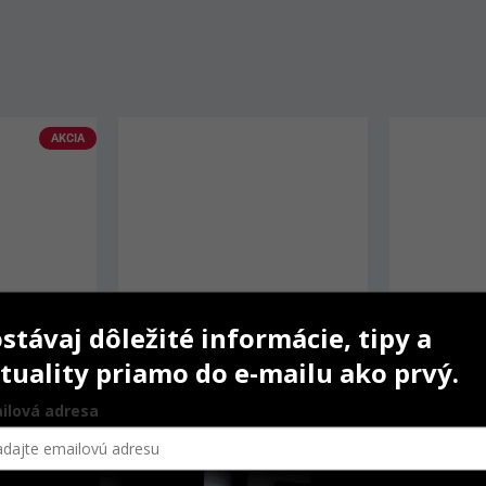
stávaj dôležité informácie, tipy a
tuality priamo do e-mailu ako prvý.
ilová adresa
IPS Style Ceram Powder 
IPS inLine
Opaquer 80 g