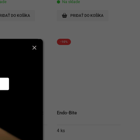
lade
Na sklade
RIDAŤ DO KOŠÍKA
PRIDAŤ DO KOŠÍKA
-10%
e Block Sleeves 40 x 
Endo-Bite
4 ks