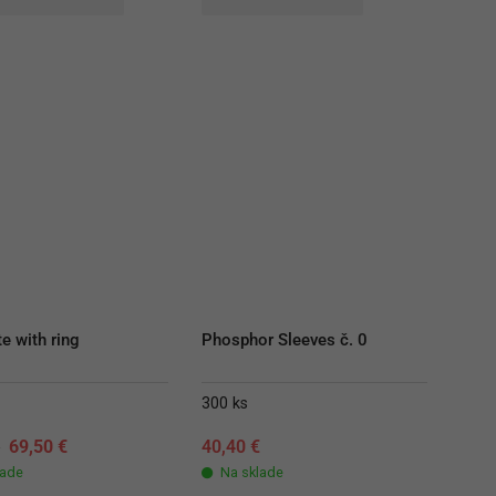
e with ring
Phosphor Sleeves č. 0
300 ks
Original
Current
€
69,50
€
40,40
€
price
price
lade
Na sklade
was:
is: