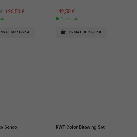
Original
Current
0
€
126,50
€
142,50
€
price
price
lade
Na sklade
was:
is:
137,50 €.
126,50 €.
RIDAŤ DO KOŠÍKA
PRIDAŤ DO KOŠÍKA
te Senso
RWT Color Bitewing Set