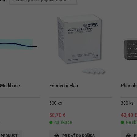
 Medibase
Emmenix Flap
Phospho
500 ks
300 ks
58,70
€
40,40
e
Na sklade
Na sk
 PRODUKT
PRIDAŤ DO KOŠÍKA
P