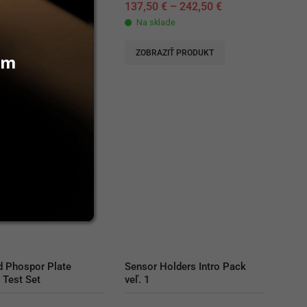
€
137,50
€
–
242,50
€
lade
Na sklade
RIDAŤ DO KOŠÍKA
ZOBRAZIŤ PRODUKT
vám
d Phospor Plate 
Sensor Holders Intro Pack 
 Test Set
veľ. 1