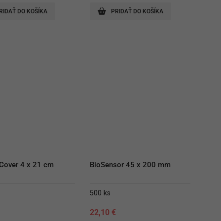
74,10 €.
69,50 €.
RIDAŤ DO KOŠÍKA
PRIDAŤ DO KOŠÍKA
Cover 4 x 21 cm
BioSensor 45 x 200 mm
500 ks
€
22,10
€