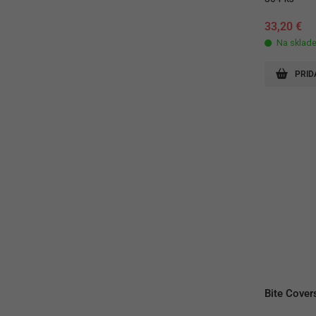
33,20
€
Na sklad
PRID
Bite Covers