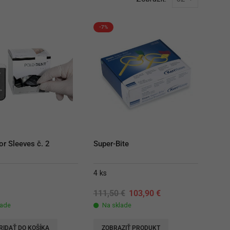
-7%
r Sleeves č. 2
Super-Bite
4 ks
Original
Current
€
111,50
€
103,90
€
price
price
lade
Na sklade
was:
is:
111,50 €.
103,90 €.
RIDAŤ DO KOŠÍKA
ZOBRAZIŤ PRODUKT