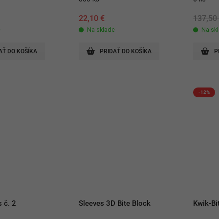
22,10
€
137,5
e
Na sklade
Na sk
AŤ DO KOŠÍKA
PRIDAŤ DO KOŠÍKA
P
-12%
 č. 2
Sleeves 3D Bite Block
Kwik-Bi