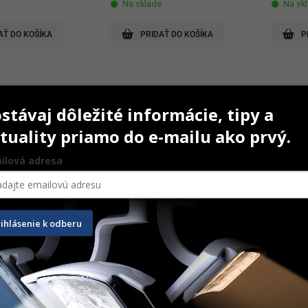
e
Na sklade
Na sk
AŤ DO KOŠÍKA
PRIDAŤ DO KOŠÍKA
P
stávaj dôležité informácie, tipy a
tuality priamo do e-mailu ako prvý.
ilová adresa
rihlásenie k odberu
with index
Phosphor Sleeves č. 3
OPG Bit
70 mm
300 ks
500 ks