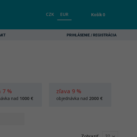
CZK
EUR
Košík
0
AKT
PRIHLÁSENIE / REGISTRÁCIA
a 7 %
zľava 9 %
návka nad
1000 €
objednávka nad
2000 €
Zobraziť: