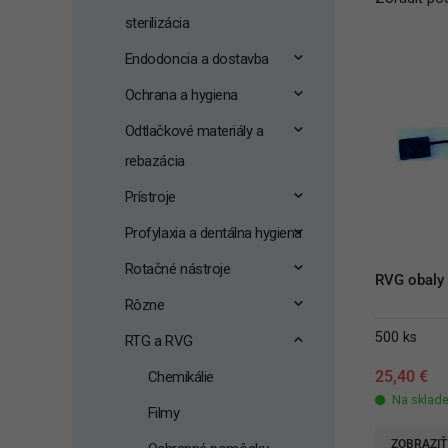
sterilizácia
Endodoncia a dostavba
Ochrana a hygiena
Odtlačkové materiály a
rebazácia
Prístroje
Profylaxia a dentálna hygiena
Rotačné nástroje
RVG obaly
Rôzne
500 ks
RTG a RVG
25,40
€
Chemikálie
Na sklad
Filmy
ZOBRAZIŤ