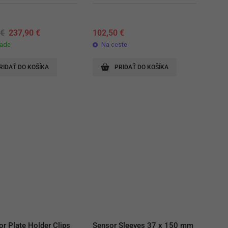
Original
Current
0
€
237,90
€
102,50
€
price
price
lade
Na ceste
was:
is:
269,80 €.
237,90 €.
RIDAŤ DO KOŠÍKA
PRIDAŤ DO KOŠÍKA
r Plate Holder Clips
Sensor Sleeves 37 x 150 mm