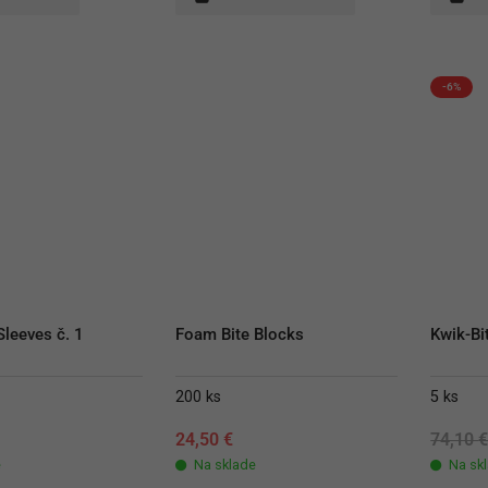
-6%
leeves č. 1
Foam Bite Blocks
Kwik-Bit
200 ks
5 ks
24,50
€
74,10
e
Na sklade
Na sk