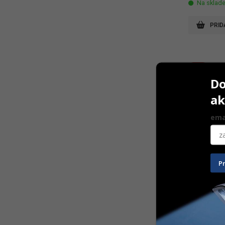
Na sklad
PRID
-6%
Do
ak
ema
P
Kwik-Bite 
15 ks