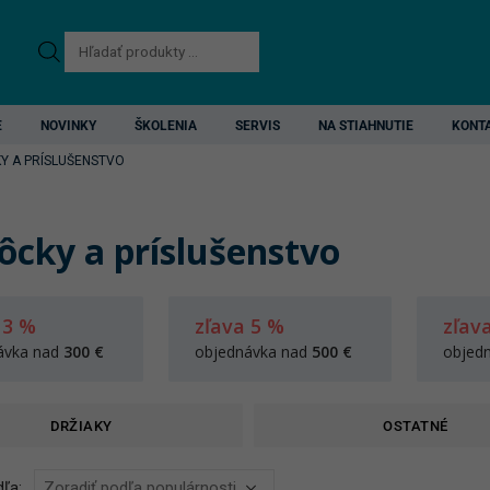
Products
search
E
NOVINKY
ŠKOLENIA
SERVIS
NA STIAHNUTIE
KONT
Y A PRÍSLUŠENSTVO
cky a príslušenstvo
 3 %
zľava 5 %
zľav
ávka nad
300 €
objednávka nad
500 €
objed
DRŽIAKY
OSTATNÉ
ľa: