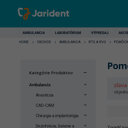
AMBULANCIA
LABORATÓRIUM
VÝPREDAJ
AKCI
HOME
OBCHOD
AMBULANCIA
RTG A RVG
POMÔCK
Pomô
Kategórie Produktov
zľava
Ambulancia
objedn
Anestézia
CAD-CAM
Chirurgia a implantológia
Dezinfekcia, čistenie a
Zoradiť pod