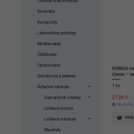
Čistenie a dezinfekcia
Keramika
Kompozity
Laboratórne prístroje
Modelovanie
Odtláčanie
Opracovanie
HORICO tvr
čierna – va
Ortodoncia a bielenie
mm
1 ks
Rotačné nástroje
27,00
€
Diamantové vrtáčiky
Na ceste
Leštiace kotúče
PRID
Leštiace nástroje
Mandrely