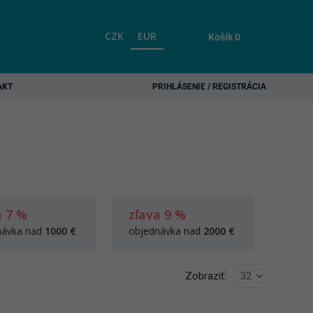
CZK
EUR
Košík
0
AKT
PRIHLÁSENIE / REGISTRÁCIA
a 7 %
zľava 9 %
návka nad
1000 €
objednávka nad
2000 €
Zobraziť: