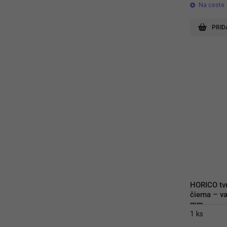
Na ceste
PRID
HORICO tvr
čierna – va
mm
1 ks