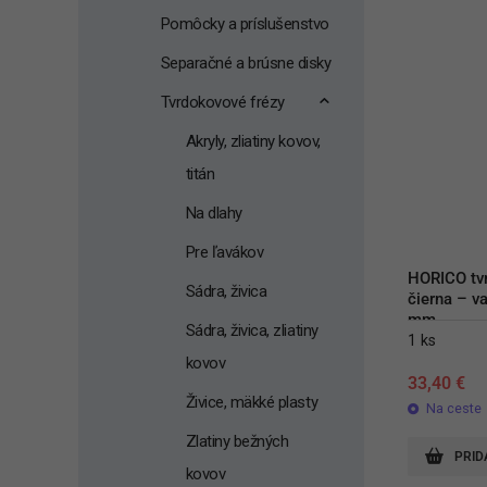
Pomôcky a príslušenstvo
Separačné a brúsne disky
Tvrdokovové frézy
Akryly, zliatiny kovov,
titán
Na dlahy
Pre ľavákov
HORICO tvr
Sádra, živica
čierna – va
mm
Sádra, živica, zliatiny
1 ks
kovov
33,40
€
Živice, mäkké plasty
Na ceste
Zlatiny bežných
PRID
kovov