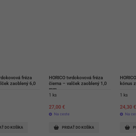
dokovová fréza 
HORICO tvrdokovová fréza 
HORICO 
lček zaoblený 6,0 
čierna – valček zaoblený 1,0 
kónus 
mm
1 ks
1 ks
27,00
€
24,30
Na ceste
Na ce
AŤ DO KOŠÍKA
PRIDAŤ DO KOŠÍKA
P