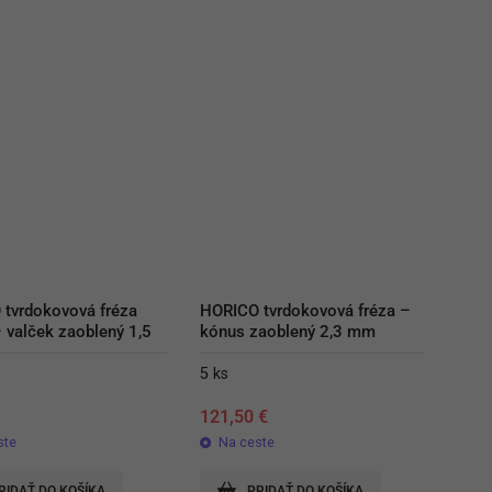
tvrdokovová fréza 
HORICO tvrdokovová fréza – 
 valček zaoblený 1,5 
kónus zaoblený 2,3 mm
5 ks
€
121,50
€
ste
Na ceste
RIDAŤ DO KOŠÍKA
PRIDAŤ DO KOŠÍKA