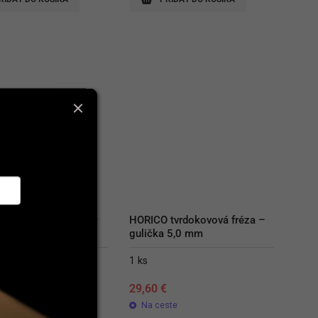
tvrdokovová fréza – 
HORICO tvrdokovová fréza – 
 4,0 mm
gulička 5,0 mm
1 ks
€
29,60
€
ste
Na ceste