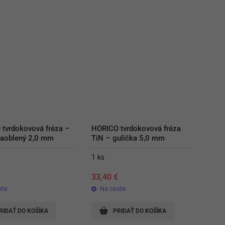
tvrdokovová fréza – 
HORICO tvrdokovová fréza 
zaoblený 2,0 mm
TiN – gulička 5,0 mm
1 ks
€
33,40
€
ste
Na ceste
RIDAŤ DO KOŠÍKA
PRIDAŤ DO KOŠÍKA