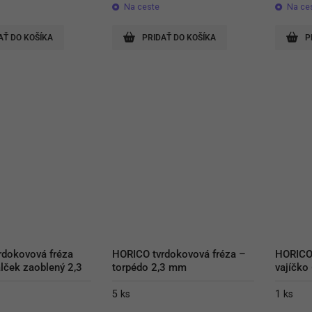
Na ceste
Na ce
AŤ DO KOŠÍKA
PRIDAŤ DO KOŠÍKA
P
dokovová fréza 
HORICO tvrdokovová fréza – 
HORICO 
lček zaoblený 2,3 
torpédo 2,3 mm
vajíčko
5 ks
1 ks