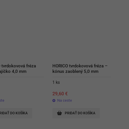
tvrdokovová fréza 
HORICO tvrdokovová fréza – 
ajíčko 4,0 mm
kónus zaoblený 5,0 mm
1 ks
€
29,60
€
ste
Na ceste
RIDAŤ DO KOŠÍKA
PRIDAŤ DO KOŠÍKA