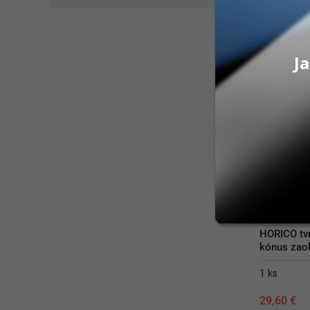
PRID
Ja
HORICO tvr
kónus zao
1 ks
29,60
€