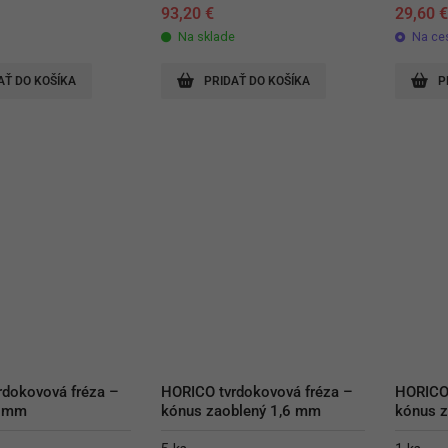
93,20
€
29,60
Na sklade
Na ce
AŤ DO KOŠÍKA
PRIDAŤ DO KOŠÍKA
P
dokovová fréza – 
HORICO tvrdokovová fréza – 
HORICO 
3 mm
kónus zaoblený 1,6 mm
kónus 