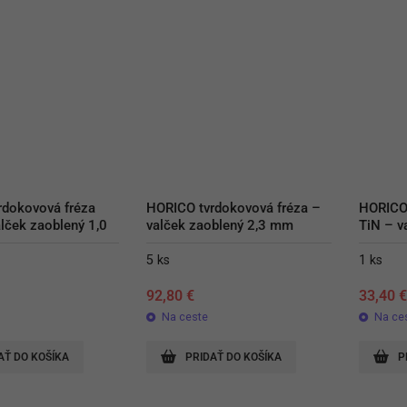
dokovová fréza 
HORICO tvrdokovová fréza – 
HORICO 
lček zaoblený 1,0 
valček zaoblený 2,3 mm
TiN – v
5 ks
1 ks
92,80
€
33,40
Na ceste
Na ce
AŤ DO KOŠÍKA
PRIDAŤ DO KOŠÍKA
P