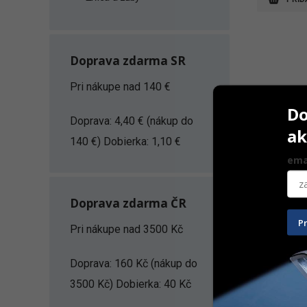
Doprava zdarma SR
Pri nákupe nad 140 €
Do
Doprava: 4,40 € (nákup do
ak
140 €) Dobierka: 1,10 €
ema
Doprava zdarma ČR
HORICO tvr
P
TiN – kón
Pri nákupe nad 3500 Kč
1 ks
Doprava: 160 Kč (nákup do
33,40
€
3500 Kč) Dobierka: 40 Kč
Na ceste