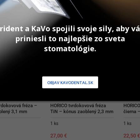
AŤ DO KOŠÍKA
PRIDAŤ DO KOŠÍKA
P
rident a KaVo spojili svoje sily, aby 
priniesli to najlepšie zo sveta
stomatológie.
OBJAV KAVODENTAL.SK
dokovová fréza – 
HORICO tvrdokovová fréza 
HORICO 
blený 3,1 mm
TiN – kónus zaoblený 2,3 mm
čierna 
1 ks
1 ks
27,00
€
22,50