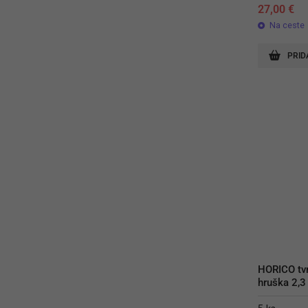
27,00
€
Na ceste
PRID
HORICO tvr
hruška 2,