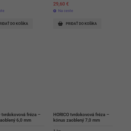
€
29,60
€
ste
Na ceste
RIDAŤ DO KOŠÍKA
PRIDAŤ DO KOŠÍKA
tvrdokovová fréza – 
HORICO tvrdokovová fréza – 
zaoblený 6,0 mm
kónus zaoblený 7,0 mm