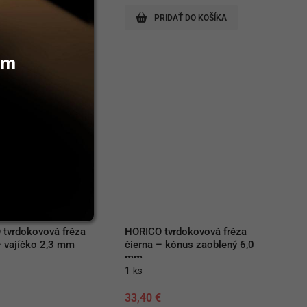
RIDAŤ DO KOŠÍKA
PRIDAŤ DO KOŠÍKA
vám
tvrdokovová fréza 
HORICO tvrdokovová fréza 
– vajíčko 2,3 mm
čierna – kónus zaoblený 6,0 
mm
1 ks
€
33,40
€