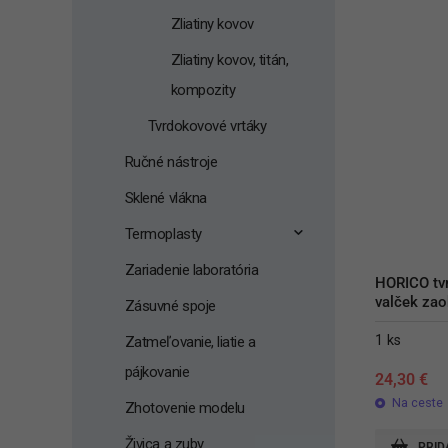
Zliatiny kovov
Zliatiny kovov, titán,
kompozity
Tvrdokovové vrtáky
Ručné nástroje
Sklené vlákna
Termoplasty
Zariadenie laboratória
HORICO tvr
valček za
Zásuvné spoje
1 ks
Zatmeľovanie, liatie a
pájkovanie
24,30
€
Na ceste
Zhotovenie modelu
Živica a zuby
PRID