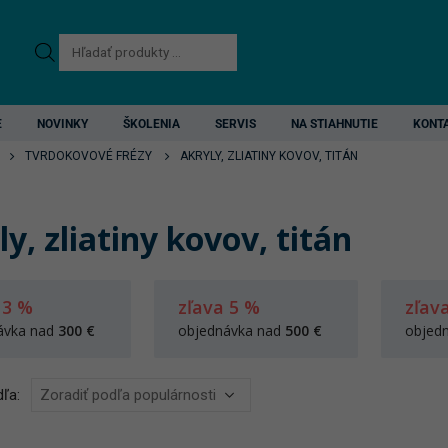
Products
search
E
NOVINKY
ŠKOLENIA
SERVIS
NA STIAHNUTIE
KONT
TVRDOKOVOVÉ FRÉZY
AKRYLY, ZLIATINY KOVOV, TITÁN
y, zliatiny kovov, titán
 3 %
zľava 5 %
zľav
ávka nad
300 €
objednávka nad
500 €
objed
ľa: