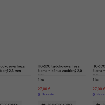
dokovová fréza – 
HORICO tvrdokovová fréza 
HORICO 
oblený 2,3 mm
čierna – kónus zaoblený 2,0 
čierna –
mm
mm
1 ks
1 ks
27,00
€
27,00
Na ceste
Na ce
AŤ DO KOŠÍKA
PRIDAŤ DO KOŠÍKA
P