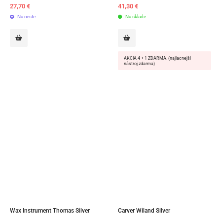
27,70
€
41,30
€
Na ceste
Na sklade
AKCIA 4 + 1 ZDARMA. (najlacnejší
nástroj zdarma)
Wax Instrument Thomas Silver
Carver Wiland Silver