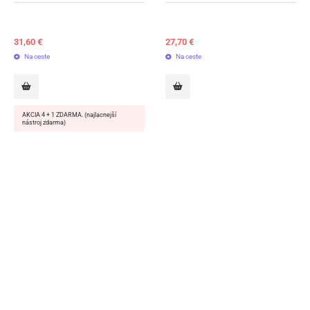
31,60
€
27,70
€
Na ceste
Na ceste
AKCIA 4 + 1 ZDARMA. (najlacnejší
nástroj zdarma)