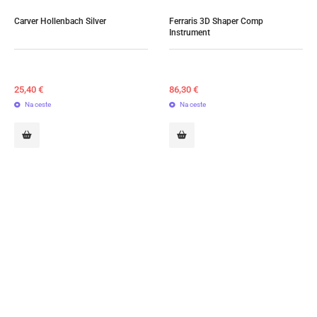
Carver Hollenbach Silver
Ferraris 3D Shaper Comp 
Instrument
25,40
€
86,30
€
Na ceste
Na ceste