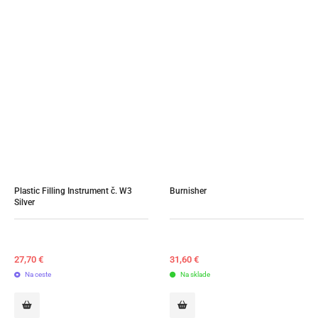
Plastic Filling Instrument č. W3 
Burnisher
Silver
27,70
€
31,60
€
Na ceste
Na sklade