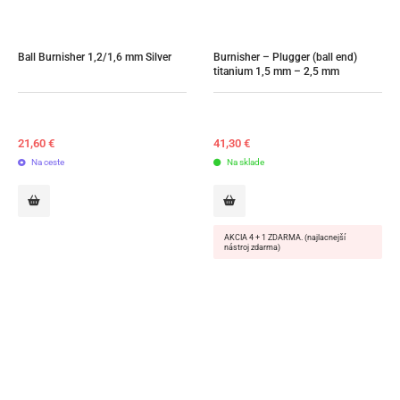
Ball Burnisher 1,2/1,6 mm Silver
Burnisher – Plugger (ball end) 
titanium 1,5 mm – 2,5 mm
21,60
€
41,30
€
Na ceste
Na sklade
AKCIA 4 + 1 ZDARMA. (najlacnejší
nástroj zdarma)