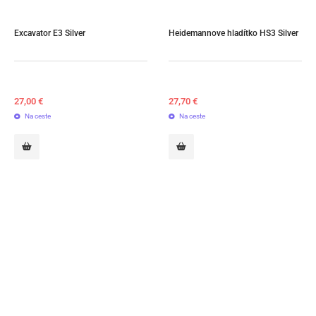
Excavator E3 Silver
Heidemannove hladítko HS3 Silver
27,00
€
27,70
€
Na ceste
Na ceste