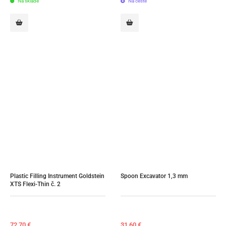
Na sklade
Na ceste
Plastic Filling Instrument Goldstein 
Spoon Excavator 1,3 mm
XTS Flexi-Thin č. 2
72,70
€
31,60
€