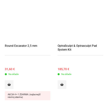
Round Excavator 2,5 mm
OptraSculpt & Optrasculpt Pad 
System Kit
31,60
€
185,70
€
Na sklade
Na sklade
AKCIA 4 + 1 ZDARMA. (najlacnejší
nástroj zdarma)