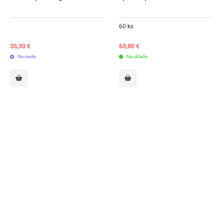
60 ks
35,30
€
63,80
€
Na ceste
Na sklade