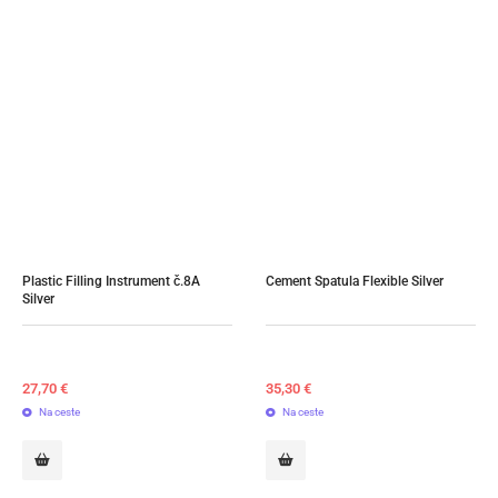
Plastic Filling Instrument č.8A 
Cement Spatula Flexible Silver
Silver
27,70
€
35,30
€
Na ceste
Na ceste