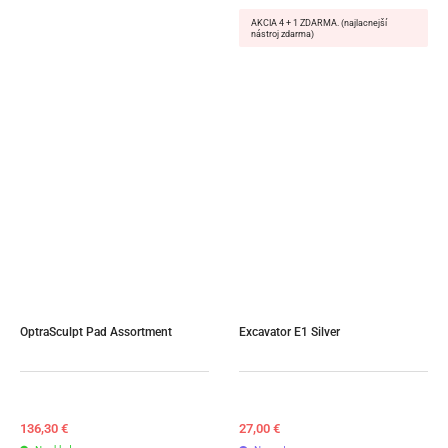
AKCIA 4 + 1 ZDARMA. (najlacnejší
nástroj zdarma)
OptraSculpt Pad Assortment
Excavator E1 Silver
136,30
€
27,00
€