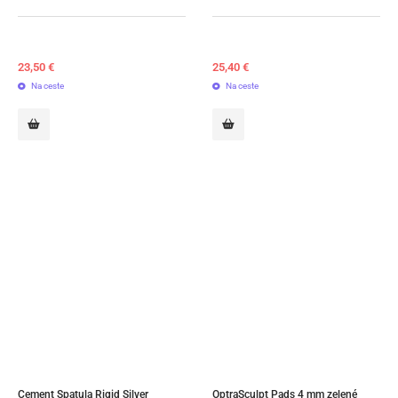
23,50
€
25,40
€
Na ceste
Na ceste
Cement Spatula Rigid Silver
OptraSculpt Pads 4 mm zelené