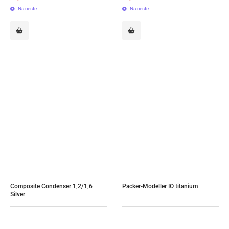
Na ceste
Na ceste
Composite Condenser 1,2/1,6 
Packer-Modeller IO titanium
Silver