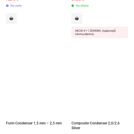
Na ceste
Na sklade
AKCIA 4 + 1 ZDARMA. (najlacnejší
nástroj zdarma)
Form Condenser 1,5 mm – 2,5 mm
Composite Condenser 2,0/2,6 
Silver