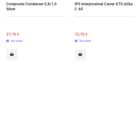
Composite Condenser 0,8/1,0 
IPS Interproximal Carver XTS rúčka 
Silver
č. 6S
27,70
€
72,70
€
Na ceste
Na ceste