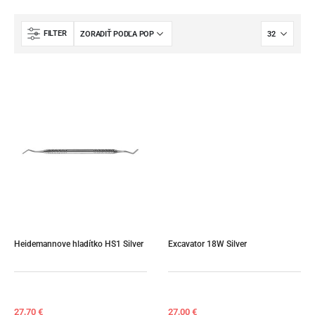
FILTER
Heidemannove hladítko HS1 Silver
Excavator 18W Silver
27,70
€
27,00
€