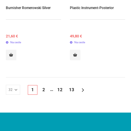
Burnisher Romerowski Silver
Plastic Instrument-Posterior
21,60
€
49,80
€
Na ceste
Na ceste
…
1
2
12
13