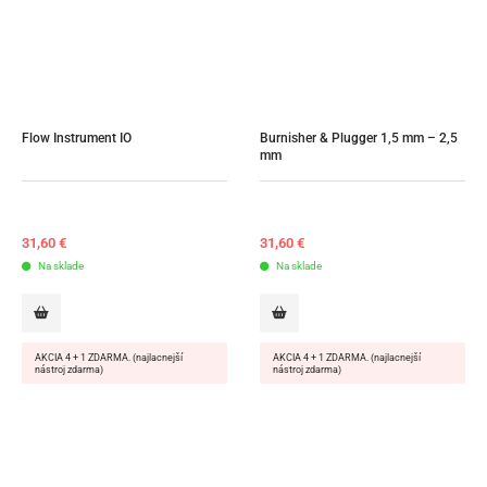
Flow Instrument IO
Burnisher & Plugger 1,5 mm – 2,5 
mm
31,60
€
31,60
€
Na sklade
Na sklade
AKCIA 4 + 1 ZDARMA. (najlacnejší
AKCIA 4 + 1 ZDARMA. (najlacnejší
nástroj zdarma)
nástroj zdarma)