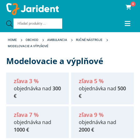
0
Products
search
HOME
OBCHOD
AMBULANCIA
RUČNÉ NÁSTROJE
MODELOVACIE A VÝPLŇOVÉ
Modelovacie a výplňové
zľava 3 %
zľava 5 %
objednávka nad
300
objednávka nad
500
€
€
zľava 7 %
zľava 9 %
objednávka nad
objednávka nad
1000 €
2000 €