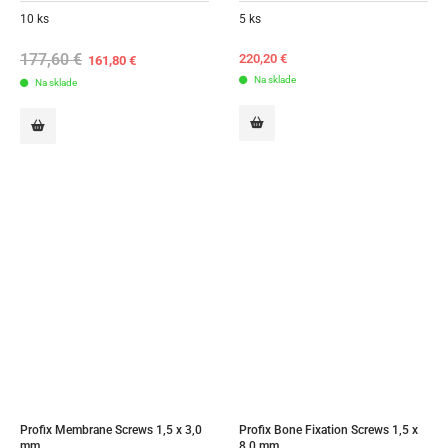
10 ks
5 ks
177,60
€
Original
Current
220,20
€
161,80
€
price
price
Na sklade
Na sklade
was:
is:
177,60 €.
161,80 €.
Profix Membrane Screws 1,5 x 3,0 
Profix Bone Fixation Screws 1,5 x 
mm
8,0 mm