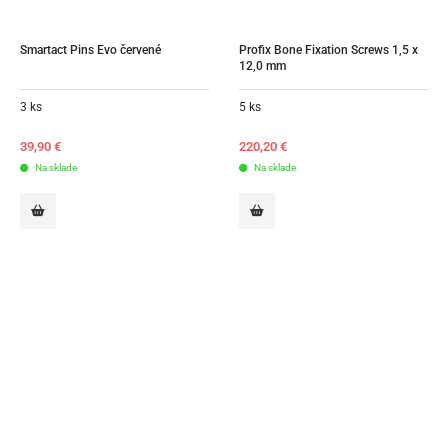
Smartact Pins Evo červené
Profix Bone Fixation Screws 1,5 x 
12,0 mm
3 ks
5 ks
39,90
€
220,20
€
Na sklade
Na sklade