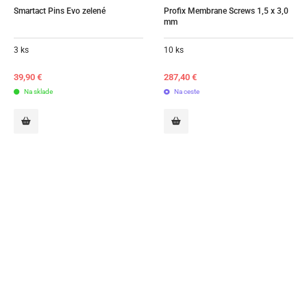
Smartact Pins Evo zelené
Profix Membrane Screws 1,5 x 3,0 
mm
3 ks
10 ks
39,90
€
287,40
€
Na sklade
Na ceste