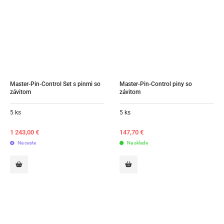
Master-Pin-Control Set s pinmi so 
Master-Pin-Control piny so 
závitom
závitom
5 ks
5 ks
1 243,00
€
147,70
€
Na ceste
Na sklade