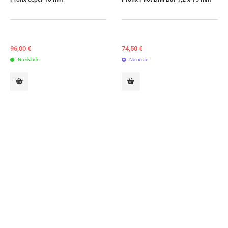
96,00
€
74,50
€
Na sklade
Na ceste