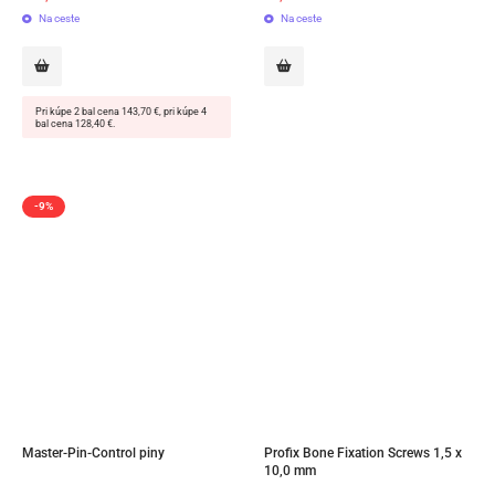
Na ceste
Na ceste
Pri kúpe 2 bal cena 143,70 €, pri kúpe 4
bal cena 128,40 €.
-9%
Master-Pin-Control piny
Profix Bone Fixation Screws 1,5 x 
10,0 mm