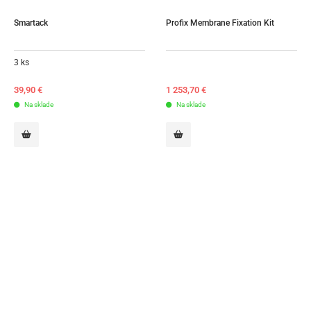
Smartack
Profix Membrane Fixation Kit
3 ks
39,90
€
1 253,70
€
Na sklade
Na sklade