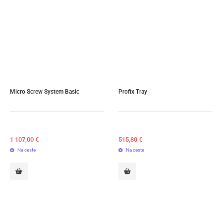
Micro Screw System Basic
Profix Tray
1 107,00
€
515,80
€
Na ceste
Na ceste