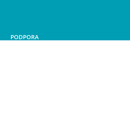
PODPORA
Doprava a platba
Reklamácie
Servis