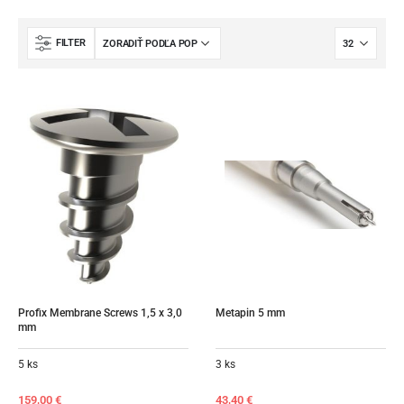
FILTER
Profix Membrane Screws 1,5 x 3,0 
Metapin 5 mm
mm
5 ks
3 ks
159,00
€
43,40
€