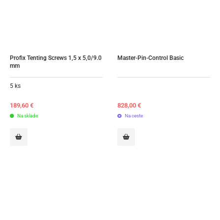
Profix Tenting Screws 1,5 x 5,0/9.0 
Master-Pin-Control Basic
mm
5 ks
189,60
€
828,00
€
Na sklade
Na ceste