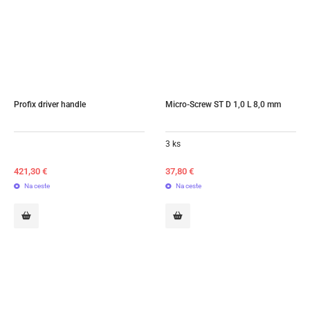
Profix driver handle
Micro-Screw ST D 1,0 L 8,0 mm
3 ks
421,30
€
37,80
€
Na ceste
Na ceste