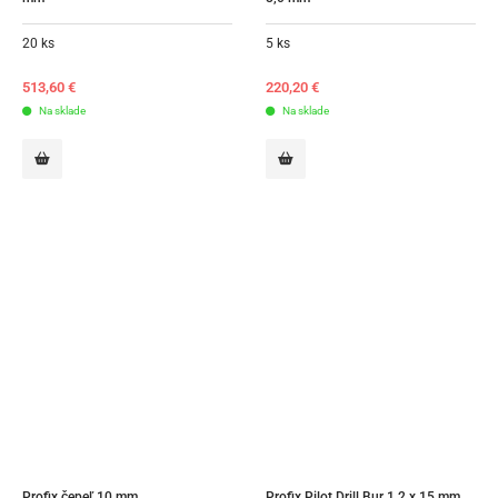
20 ks
5 ks
513,60
€
220,20
€
Na sklade
Na sklade
Profix čepeľ 10 mm
Profix Pilot Drill Bur 1,2 x 15 mm