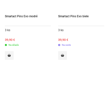
Smartact Pins Evo modré
Smartact Pins Evo biele
3 ks
3 ks
39,90
€
39,90
€
Na sklade
Na ceste