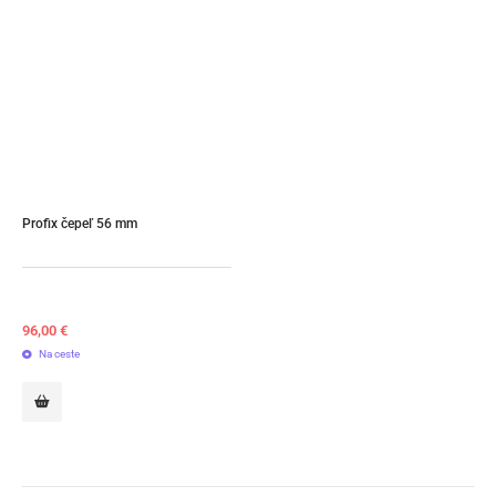
Profix čepeľ 56 mm
96,00
€
Na ceste