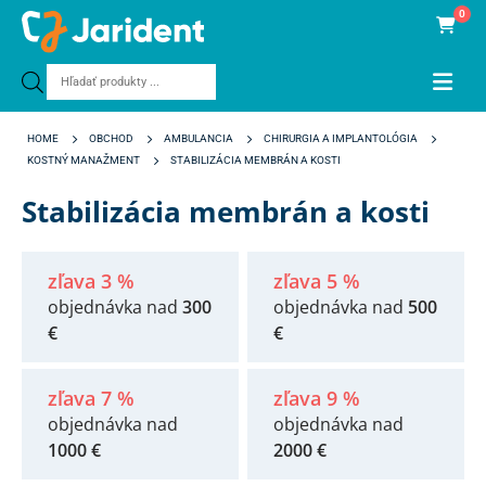
0
Products
search
HOME
OBCHOD
AMBULANCIA
CHIRURGIA A IMPLANTOLÓGIA
KOSTNÝ MANAŽMENT
STABILIZÁCIA MEMBRÁN A KOSTI
Stabilizácia membrán a kosti
zľava 3 %
zľava 5 %
objednávka nad
300
objednávka nad
500
€
€
zľava 7 %
zľava 9 %
objednávka nad
objednávka nad
1000 €
2000 €