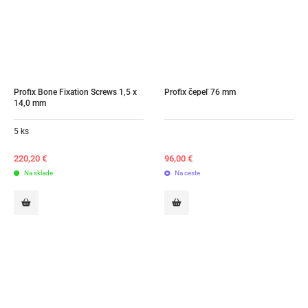
Profix Bone Fixation Screws 1,5 x 
Profix čepeľ 76 mm
14,0 mm
5 ks
220,20
€
96,00
€
Na sklade
Na ceste