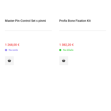
Master-Pin-Control Set s pinmi
Profix Bone Fixation Kit
1 268,00
€
1 382,20
€
Na ceste
Na sklade