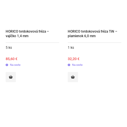
HORICO tvrdokovová fréza – 
HORICO tvrdokovová fréza TiN – 
vajíčko 1,4 mm
plamienok 6,0 mm
5 ks
1 ks
85,60
€
32,20
€
Na ceste
Na ceste