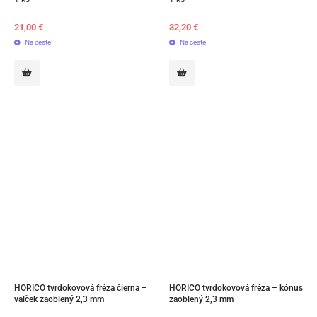
21,00
€
32,20
€
Na ceste
Na ceste
HORICO tvrdokovová fréza čierna – 
HORICO tvrdokovová fréza – kónus 
valček zaoblený 2,3 mm
zaoblený 2,3 mm