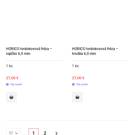
HORICO tvrdokovová fréza – 
HORICO tvrdokovová fréza – 
vajíčko 6,0 mm
hruška 6,0 mm
1 ks
1 ks
27,00
€
27,00
€
Na ceste
Na ceste
1
2