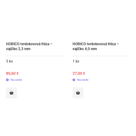
HORICO tvrdokovová fréza – 
HORICO tvrdokovová fréza – 
vajíčko 2,3 mm
vajíčko 4,0 mm
5 ks
1 ks
85,60
€
27,00
€
Na ceste
Na ceste