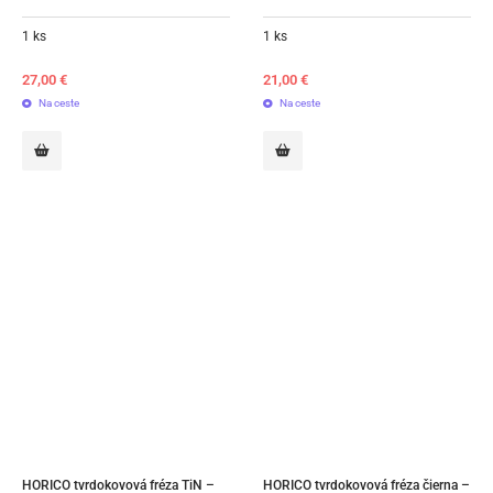
1 ks
1 ks
27,00
€
21,00
€
Na ceste
Na ceste
HORICO tvrdokovová fréza TiN – 
HORICO tvrdokovová fréza čierna – 