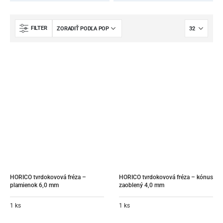
FILTER
HORICO tvrdokovová fréza – 
HORICO tvrdokovová fréza – kónus 
plamienok 6,0 mm
zaoblený 4,0 mm
1 ks
1 ks