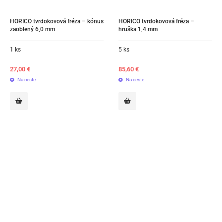
HORICO tvrdokovová fréza – kónus 
HORICO tvrdokovová fréza – 
zaoblený 6,0 mm
hruška 1,4 mm
1 ks
5 ks
27,00
€
85,60
€
Na ceste
Na ceste