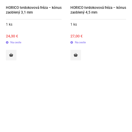
HORICO tvrdokovová fréza – kónus 
HORICO tvrdokovová fréza – kónus 
zaoblený 3,1 mm
zaoblený 4,5 mm
1 ks
1 ks
24,30
€
27,00
€
Na ceste
Na ceste