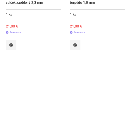
valček zaoblený 2,3 mm
torpédo 1,0 mm
1 ks
1 ks
21,00
€
21,00
€
Na ceste
Na ceste