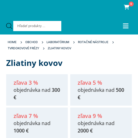
0
Products
search
HOME
OBCHOD
LABORATÓRIUM
ROTAČNÉ NÁSTROJE
TVRDOKOVOVÉ FRÉZY
ZLIATINY KOVOV
Zliatiny kovov
zľava 3 %
zľava 5 %
objednávka nad
300
objednávka nad
500
€
€
zľava 7 %
zľava 9 %
objednávka nad
objednávka nad
1000 €
2000 €