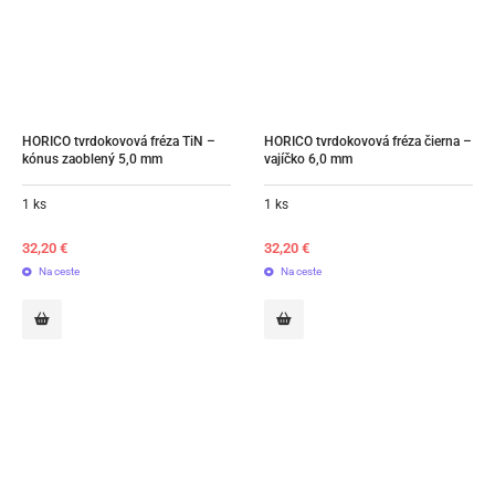
HORICO tvrdokovová fréza TiN – 
HORICO tvrdokovová fréza čierna – 
kónus zaoblený 5,0 mm
vajíčko 6,0 mm
1 ks
1 ks
32,20
€
32,20
€
Na ceste
Na ceste