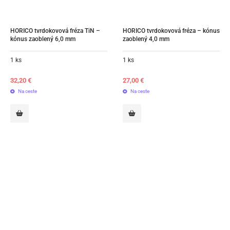
HORICO tvrdokovová fréza TiN – 
HORICO tvrdokovová fréza – kónus 
kónus zaoblený 6,0 mm
zaoblený 4,0 mm
1 ks
1 ks
32,20
€
27,00
€
Na ceste
Na ceste