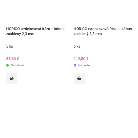
HORICO tvrdokovová fréza – kónus 
HORICO tvrdokovová fréza – kónus 
zaoblený 2,3 mm
zaoblený 2,3 mm
5 ks
5 ks
85,60
€
112,50
€
Na sklade
Na ceste