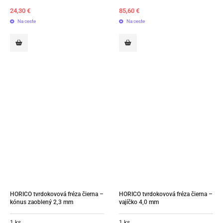
24,30
€
85,60
€
Na ceste
Na ceste
HORICO tvrdokovová fréza čierna – 
HORICO tvrdokovová fréza čierna – 
kónus zaoblený 2,3 mm
vajíčko 4,0 mm
1 ks
1 ks