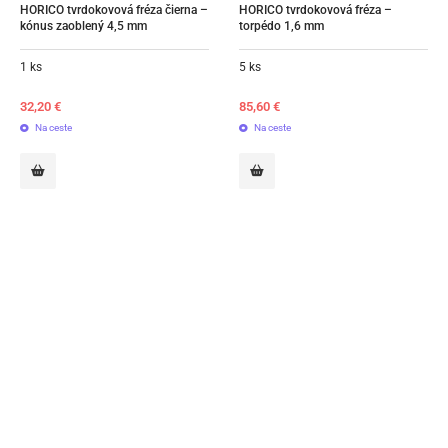
HORICO tvrdokovová fréza čierna – 
HORICO tvrdokovová fréza – 
kónus zaoblený 4,5 mm
torpédo 1,6 mm
1 ks
5 ks
32,20
€
85,60
€
Na ceste
Na ceste