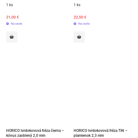
1 ks
1 ks
21,00
€
22,50
€
Na ceste
Na ceste
HORICO tvrdokovová fréza čierna – 
HORICO tvrdokovová fréza TiN – 
kónus zaoblený 2,0 mm
plamienok 2,3 mm