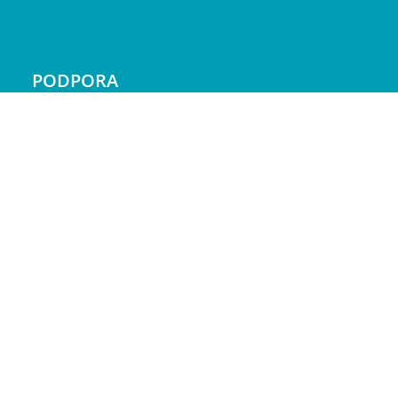
PODPORA
Doprava a platba
Reklamácie
Servis