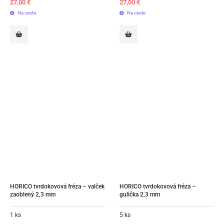
27,00
€
27,00
€
Na ceste
Na ceste
HORICO tvrdokovová fréza – valček 
HORICO tvrdokovová fréza – 
zaoblený 2,3 mm
gulička 2,3 mm
1 ks
5 ks