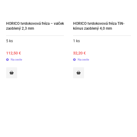
HORICO tvrdokovová fréza – valček 
HORICO tvrdokovová fréza TiN- 
zaoblený 2,3 mm
kónus zaoblený 4,0 mm
5 ks
1 ks
112,50
€
32,20
€
Na ceste
Na ceste