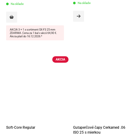
price
price
Na sklade
Na sklade
was:
is:
86,60 €.
83,50 €.
AKCIA 3 + 1 x sortiment SX-F3 25 mm
ZDARMA. Cena za 1 bal v akcii 64,90 €.
Akcia platí do 16.12.2026.*
AKCIA
Soft-Core Regular
Gutaperčové čapy Cerkamed .06 
ISO 25 s mierkou