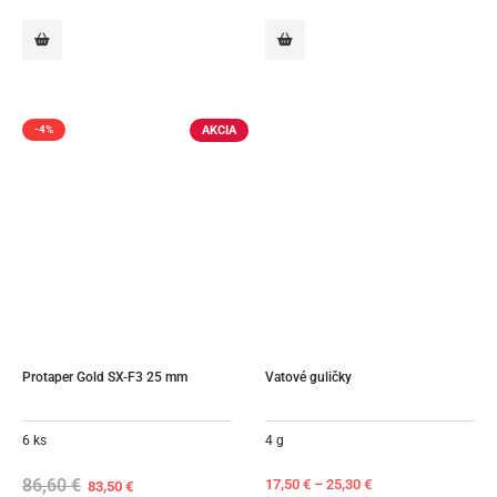
18,00 €.
16,90 €.
59,70 €.
52,50 €.
AKCIA
-4%
Protaper Gold SX-F3 25 mm
Vatové guličky
6 ks
4 g
86,60
€
Original
Current
17,50
€
–
25,30
€
83,50
€