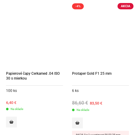
AKCIA
-4%
Papierové čapy Cerkamed .04 ISO 
Protaper Gold F1 25 mm
30 s mierkou
100 ks
6 ks
86,60
€
Original
Current
6,40
€
83,50
€
price
price
Na sklade
Na sklade
was:
is:
86,60 €.
83,50 €.