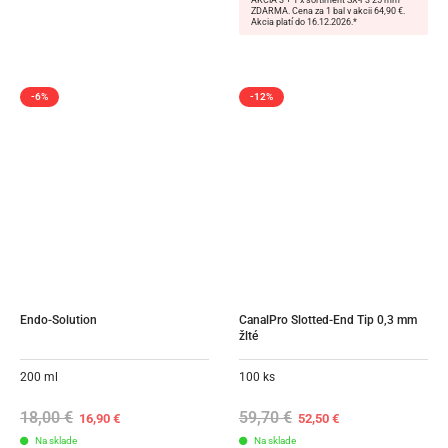
AKCIA 3 + 1 x sortiment SX-F3 25 mm
ZDARMA. Cena za 1 bal v akcii 64,90 €.
Akcia platí do 16.12.2026.*
-6%
-12%
Endo-Solution
CanalPro Slotted-End Tip 0,3 mm 
žlté
200 ml
100 ks
18,00
€
Original
Current
59,70
€
Original
Current
16,90
€
52,50
€
price
price
price
price
Na sklade
was:
is:
Na sklade
was:
is: