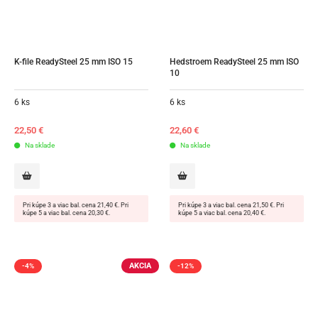
K-file ReadySteel 25 mm ISO 15
Hedstroem ReadySteel 25 mm ISO 
10
6 ks
6 ks
22,50
€
22,60
€
Na sklade
Na sklade
Pri kúpe 3 a viac bal. cena 21,40 €. Pri
Pri kúpe 3 a viac bal. cena 21,50 €. Pri
kúpe 5 a viac bal. cena 20,30 €.
kúpe 5 a viac bal. cena 20,40 €.
AKCIA
-4%
-12%