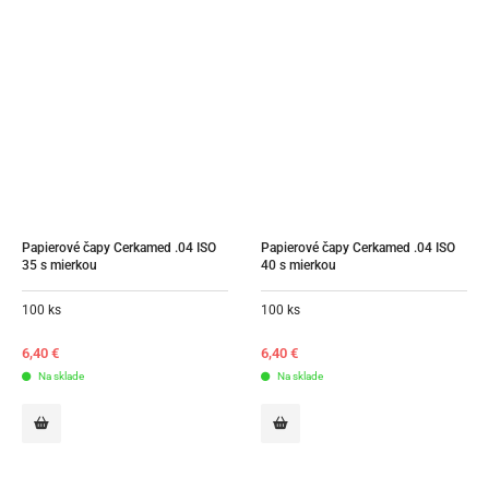
Papierové čapy Cerkamed .04 ISO 
Papierové čapy Cerkamed .04 ISO 
35 s mierkou
40 s mierkou
100 ks
100 ks
6,40
€
6,40
€
Na sklade
Na sklade