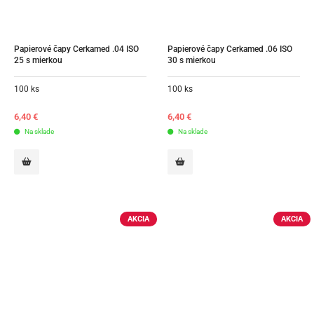
Papierové čapy Cerkamed .04 ISO 
Papierové čapy Cerkamed .06 ISO 
25 s mierkou
30 s mierkou
100 ks
100 ks
6,40
€
6,40
€
Na sklade
Na sklade
AKCIA
AKCIA