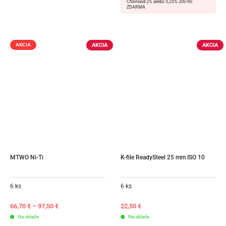
Chloraxid 2% alebo 5,25% 200 ml
ZDARMA
AKCIA
AKCIA
AKCIA
MTWO Ni-Ti
K-file ReadySteel 25 mm ISO 10
6 ks
6 ks
66,70
€
–
97,50
€
22,50
€
Na sklade
Na sklade