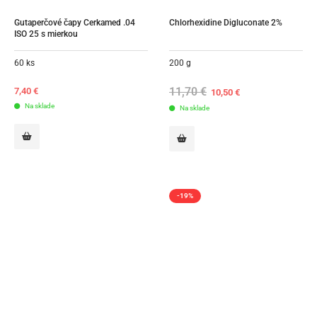
Gutaperčové čapy Cerkamed .04 
Chlorhexidine Digluconate 2%
ISO 25 s mierkou
60 ks
200 g
11,70
€
Original
Current
7,40
€
10,50
€
price
price
Na sklade
Na sklade
was:
is:
11,70 €.
10,50 €.
-19%