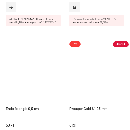
AKCIA 4 + 1 ZDARMA . Cena za 1 bal v
Pri kúpe 3 a viac bal. cena 21,40 €. Pri
akcii 80,40 €. Akcia platí do 16.12.2026.*
kúpe 5 a viac bal. cena 20,30 €.
AKCIA
-4%
Endo špongie 0,5 cm
Protaper Gold S1 25 mm
50 ks
6 ks