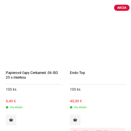
AKCIA
Papierové čapy Cerkamed .06 ISO 
Endo-Top
25 s mierkou
100 ks
100 ks
6,40
€
43,30
€
Na sklade
Na sklade