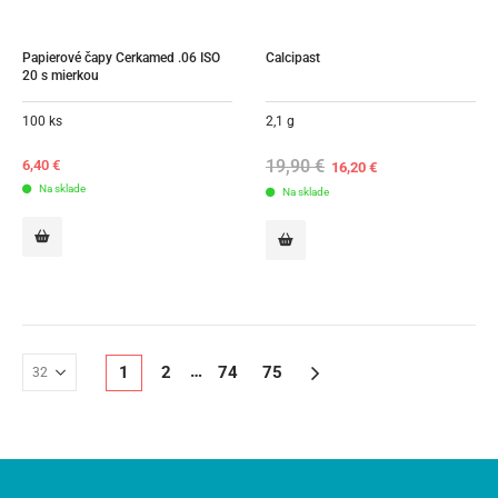
Papierové čapy Cerkamed .06 ISO 
Calcipast
20 s mierkou
100 ks
2,1 g
19,90
€
Original
Current
6,40
€
16,20
€
price
price
Na sklade
Na sklade
was:
is:
19,90 €.
16,20 €.
…
1
2
74
75