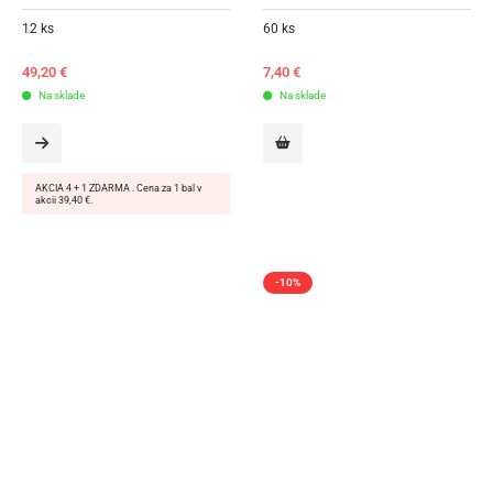
12 ks
60 ks
49,20
€
7,40
€
Na sklade
Na sklade
AKCIA 4 + 1 ZDARMA . Cena za 1 bal v
akcii 39,40 €.
-10%