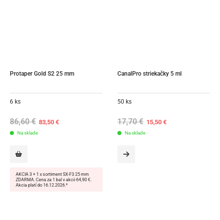
Protaper Gold S2 25 mm
CanalPro striekačky 5 ml
6 ks
50 ks
86,60
€
Original
Current
17,70
€
Original
Current
83,50
€
15,50
€
price
price
price
price
Na sklade
was:
is:
Na sklade
was:
is:
86,60 €.
83,50 €.
17,70 €.
15,50 €.
AKCIA 3 + 1 x sortiment SX-F3 25 mm
ZDARMA. Cena za 1 bal v akcii 64,90 €.
Akcia platí do 16.12.2026.*