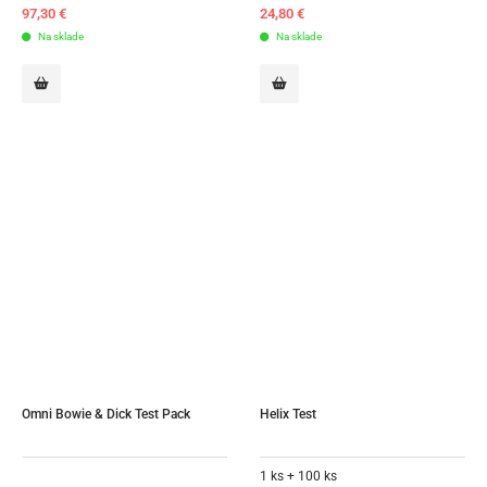
97,30
€
24,80
€
Na sklade
Na sklade
Omni Bowie & Dick Test Pack
Helix Test
1 ks + 100 ks