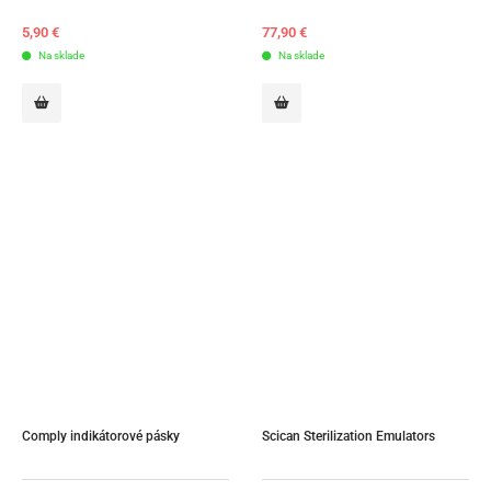
5,90
€
77,90
€
Na sklade
Na sklade
Comply indikátorové pásky
Scican Sterilization Emulators