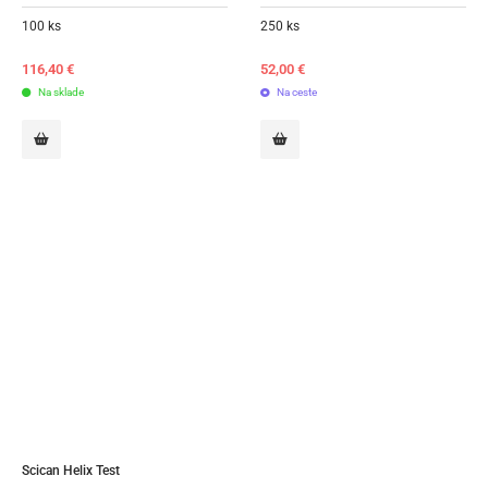
100 ks
250 ks
116,40
€
52,00
€
Na sklade
Na ceste
Scican Helix Test