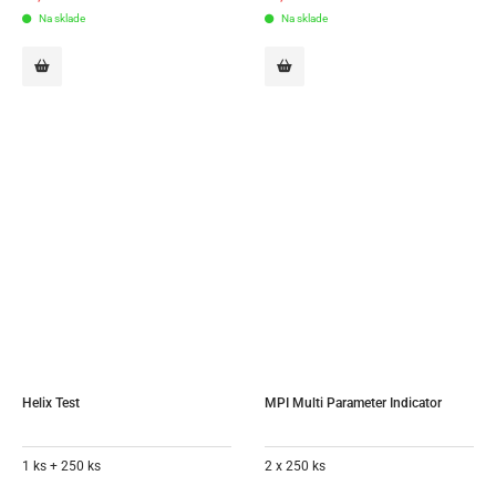
Na sklade
Na sklade
Helix Test
MPI Multi Parameter Indicator
1 ks + 250 ks
2 x 250 ks