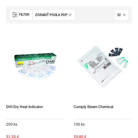
FILTER
DHI Dry Heat Indicator
Comply Steam Chemical
200 ks
100 ks
51,20
€
29,80
€