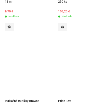
18 mm
250 ks
9,70
€
103,20
€
Na sklade
Na sklade
Indikačné trubičky Browne
Prion Test