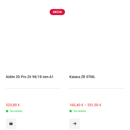
AKCIA
Aidite 3D Pro Zir 98/18 mm A1
Katana ZR STML
223,80
€
165,40
€
–
231,50
€
Na sklade
Na sklade