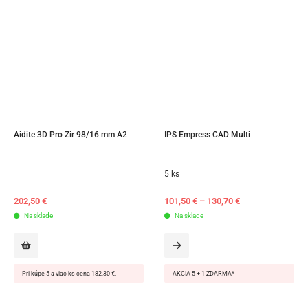
Aidite 3D Pro Zir 98/16 mm A2
IPS Empress CAD Multi
5 ks
202,50
€
101,50
€
–
130,70
€
Na sklade
Na sklade
Pri kúpe 5 a viac ks cena 182,30 €.
AKCIA 5 + 1 ZDARMA*