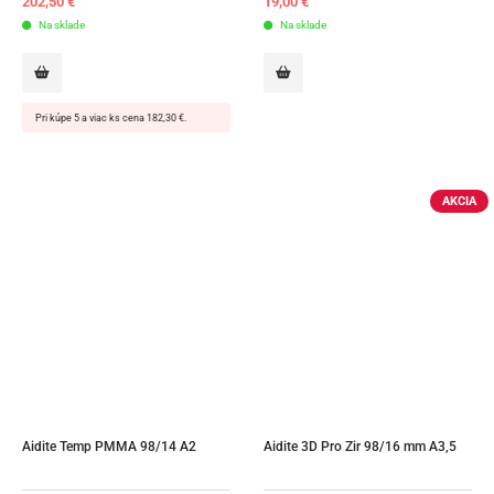
202,50
€
19,00
€
Na sklade
Na sklade
Pri kúpe 5 a viac ks cena 182,30 €.
AKCIA
Aidite Temp PMMA 98/14 A2
Aidite 3D Pro Zir 98/16 mm A3,5