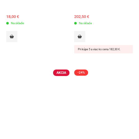
18,00
€
202,50
€
Na sklade
Na sklade
Pri kúpe 5 a viac ks cena 182,30 €.
AKCIA
-24%