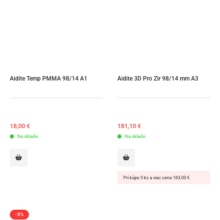
Aidite Temp PMMA 98/14 A1
Aidite 3D Pro Zir 98/14 mm A3
18,00
€
181,10
€
Na sklade
Na sklade
Pri kúpe 5 ks a viac cena 163,00 €.
-5%