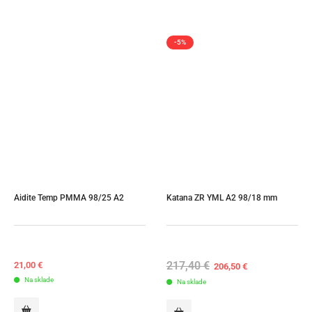
-5%
Aidite Temp PMMA 98/25 A2
Katana ZR YML A2 98/18 mm
217,40
€
Original
Current
21,00
€
206,50
€
price
price
Na sklade
Na sklade
was:
is:
217,40 €.
206,50 €.