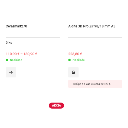
Cerasmart270
Aidite 3D Pro Zir 98/18 mm A3
5 ks
110,90
€
–
130,90
€
223,80
€
Na sklade
Na sklade
Pri kúpe 5 a viac ks cena 201,20 €.
AKCIA