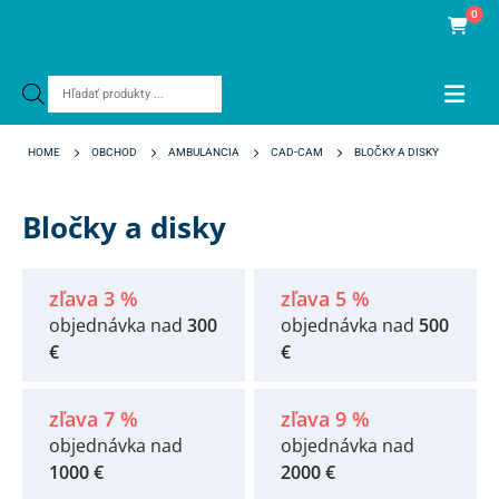
0
Products
search
HOME
OBCHOD
AMBULANCIA
CAD-CAM
BLOČKY A DISKY
Bločky a disky
zľava 3 %
zľava 5 %
objednávka nad
300
objednávka nad
500
€
€
zľava 7 %
zľava 9 %
objednávka nad
objednávka nad
1000 €
2000 €