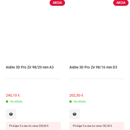
AKCIA
AKCIA
Aidite 3D Pro Zir 98/20 mm A3
Aidite 3D Pro Zir 98/16 mm D3
245,10
€
202,50
€
Na sklade
Na sklade
Pri kúpe 5 a viac ks cena 220,60 €.
Pri kúpe 5 a viac ks cena 182,30 €.