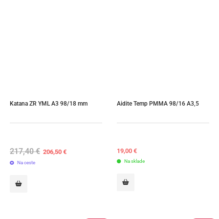
Katana ZR YML A3 98/18 mm
Aidite Temp PMMA 98/16 A3,5
217,40
€
Original
Current
19,00
€
206,50
€
price
price
Na sklade
Na ceste
was:
is:
217,40 €.
206,50 €.