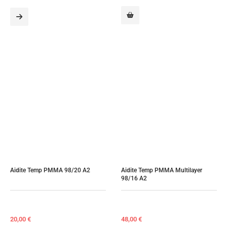
120,60 €.
108,50 €.
Aidite Temp PMMA 98/20 A2
Aidite Temp PMMA Multilayer 
98/16 A2
20,00
€
48,00
€