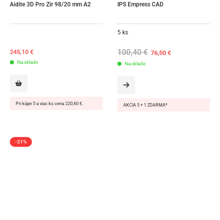
Aidite 3D Pro Zir 98/20 mm A2
IPS Empress CAD
5 ks
100,40
€
Original
Current
245,10
€
76,50
€
price
price
Na sklade
Na sklade
was:
is:
100,40 €.
76,50 €.
Pri kúpe 5 a viac ks cena 220,60 €.
AKCIA 5 + 1 ZDARMA*
-21%