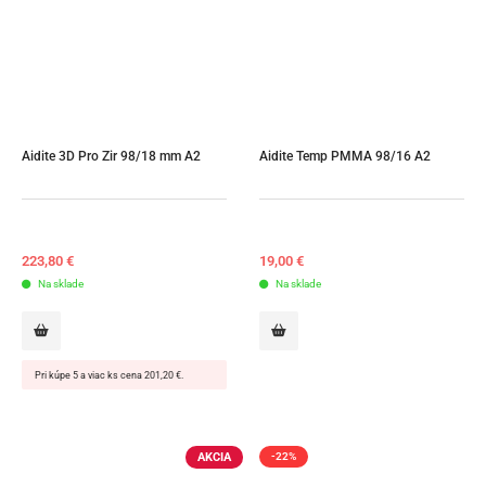
Aidite 3D Pro Zir 98/18 mm A2
Aidite Temp PMMA 98/16 A2
223,80
€
19,00
€
Na sklade
Na sklade
Pri kúpe 5 a viac ks cena 201,20 €.
AKCIA
-22%