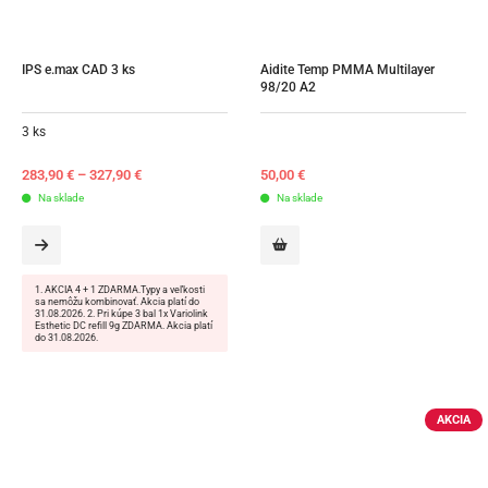
IPS e.max CAD 3 ks
Aidite Temp PMMA Multilayer 
98/20 A2
3 ks
283,90
€
–
327,90
€
50,00
€
Na sklade
Na sklade
1. AKCIA 4 + 1 ZDARMA.Typy a veľkosti
sa nemôžu kombinovať. Akcia platí do
31.08.2026. 2. Pri kúpe 3 bal 1x Variolink
Esthetic DC refill 9g ZDARMA. Akcia platí
do 31.08.2026.
AKCIA