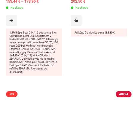
153,44
€
–
173,90
€
202,50
€
Na sklade
Na sklade
1. Pri kúpe 4 bal C14/I12 dostanete 1 ks
Pri kúpe 5 a viac ks cena 182,30 €.
Optragloss Extra Oral Assortment v
hodnote 204,90 € ZDARMA* 2. Informujte
sa na cenu pri veľkom odbere 50, 75, 100
resp. 200 bal. Možnosť kombinovať s
Empress CAD. 3. AKCIA 5 + 1 ZDARMA
na všetky typy. Cena za 1 bal v akcii od
144,90 €. (C14, I12). 4. AKCIA 4 + 1
ZDARMA. Veľkosti a typy nie je možné
kombinovať. Akcia platí do 31.08.2026. 5.
Pri kúpe 3 bal 1x Variolink Esthetic DC
refill 9g ZDARMA. Akcia platí do
31.08.2026.
AKCIA
-8%