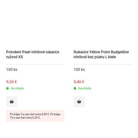
Polodent Pearl nitrilové rukavice 
Rukavice Yellow Point Budgetline 
ružové XS
nitrilové bez púdru L biele
100 ks
100 ks
9,20
€
5,40
€
Na sklade
Na sklade
Pri kúpe 5 a viac bal cena 6,90 €. Pri kúpe
10 a viac bal cena 6,20 €.