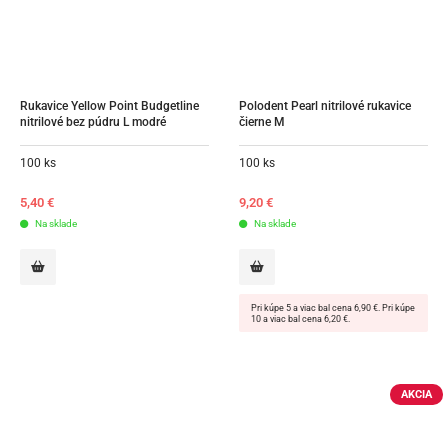
Rukavice Yellow Point Budgetline 
Polodent Pearl nitrilové rukavice 
nitrilové bez púdru L modré
čierne M
100 ks
100 ks
5,40
€
9,20
€
Na sklade
Na sklade
Pri kúpe 5 a viac bal cena 6,90 €. Pri kúpe
10 a viac bal cena 6,20 €.
AKCIA