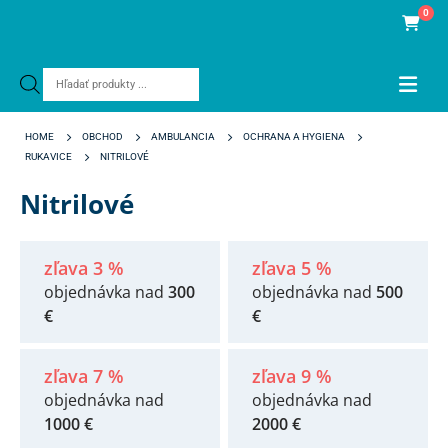
0
Products
search
HOME
OBCHOD
AMBULANCIA
OCHRANA A HYGIENA
RUKAVICE
NITRILOVÉ
Nitrilové
zľava 3 %
zľava 5 %
objednávka nad
300
objednávka nad
500
€
€
zľava 7 %
zľava 9 %
objednávka nad
objednávka nad
1000 €
2000 €