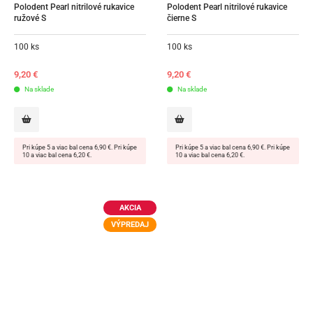
Polodent Pearl nitrilové rukavice 
Polodent Pearl nitrilové rukavice 
ružové S
čierne S
100 ks
100 ks
9,20
€
9,20
€
Na sklade
Na sklade
Pri kúpe 5 a viac bal cena 6,90 €. Pri kúpe
Pri kúpe 5 a viac bal cena 6,90 €. Pri kúpe
10 a viac bal cena 6,20 €.
10 a viac bal cena 6,20 €.
AKCIA
VÝPREDAJ