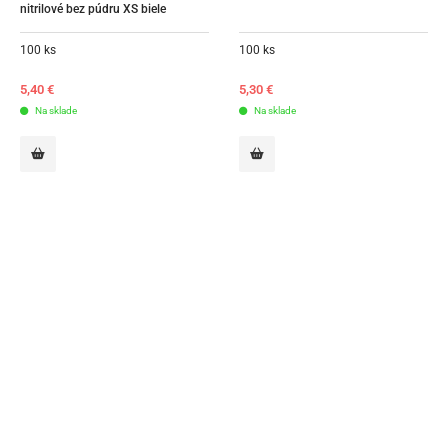
nitrilové bez púdru XS biele
100 ks
100 ks
5,40
€
5,30
€
Na sklade
Na sklade