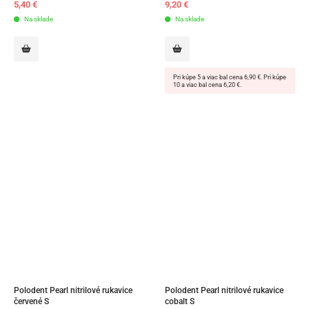
5,40
€
9,20
€
Na sklade
Na sklade
Pri kúpe 5 a viac bal cena 6,90 €. Pri kúpe
10 a viac bal cena 6,20 €.
Polodent Pearl nitrilové rukavice 
Polodent Pearl nitrilové rukavice 
červené S
cobalt S