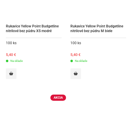
Rukavice Yellow Point Budgetline 
Rukavice Yellow Point Budgetline 
nitrilové bez púdru XS modré
nitrilové bez púdru M biele
100 ks
100 ks
5,40
€
5,40
€
Na sklade
Na sklade
AKCIA