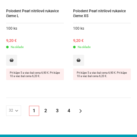
Polodent Pearl nitrilové rukavice 
Polodent Pearl nitrilové rukavice 
čierne L
čierne XS
100 ks
100 ks
9,20
€
9,20
€
Na sklade
Na sklade
Pri kúpe 5 a viac bal cena 6,90 €. Pri kúpe
Pri kúpe 5 a viac bal cena 6,90 €. Pri kúpe
10 a viac bal cena 6,20 €.
10 a viac bal cena 6,20 €.
1
2
3
4