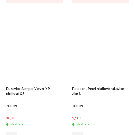
Rukavice Semper Velvet XP 
Polodent Pearl nitrilové rukavice 
nitrilové XS
žlté S
200 ks
100 ks
15,70
€
9,20
€
Na sklade
Na sklade