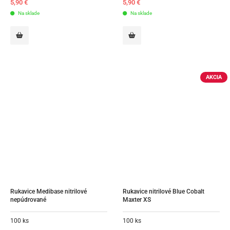
5,90
€
5,90
€
Na sklade
Na sklade
AKCIA
Rukavice Medibase nitrilové 
Rukavice nitrilové Blue Cobalt 
nepúdrované
Maxter XS
100 ks
100 ks