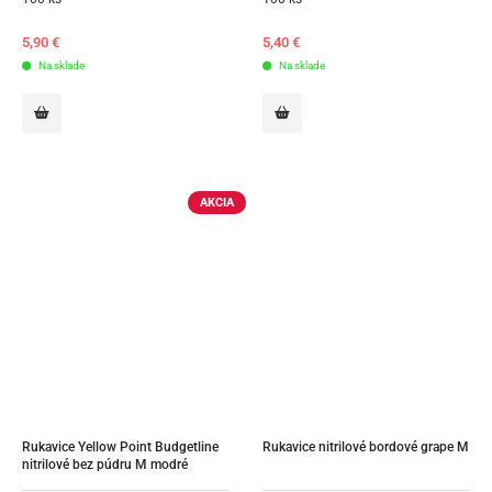
5,90
€
5,40
€
Na sklade
Na sklade
AKCIA
Rukavice Yellow Point Budgetline 
Rukavice nitrilové bordové grape M
nitrilové bez púdru M modré