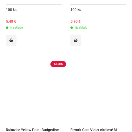
100 ks
100 ks
5,40
€
5,90
€
Na sklade
Na sklade
AKCIA
Rukavice Yellow Point Budgetline 
Favorit Care Violet nitrilové M