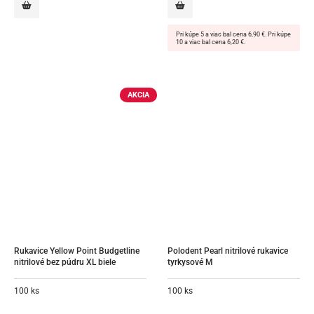
Pri kúpe 5 a viac bal cena 6,90 €. Pri kúpe
10 a viac bal cena 6,20 €.
AKCIA
Rukavice Yellow Point Budgetline 
Polodent Pearl nitrilové rukavice 
nitrilové bez púdru XL biele
tyrkysové M
100 ks
100 ks