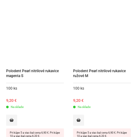
Polodent Pearl nitrilové rukavice 
Polodent Pearl nitrilové rukavice 
magenta S
ružové M
100 ks
100 ks
9,20
€
9,20
€
Na sklade
Na sklade
Pri kúpe 5 a viac bal cena 6,90 €. Pri kúpe
Pri kúpe 5 a viac bal cena 6,90 €. Pri kúpe
10 a viac bal cena 6,20 €.
10 a viac bal cena 6,20 €.