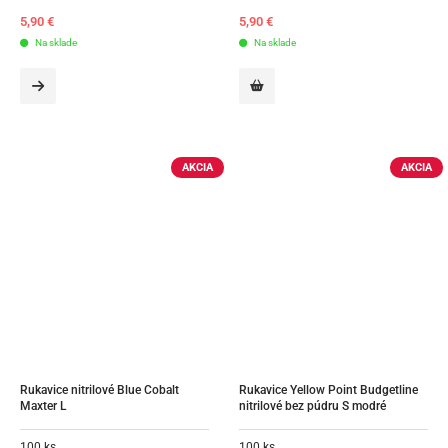
5,90
€
5,90
€
Na sklade
Na sklade
AKCIA
AKCIA
Rukavice nitrilové Blue Cobalt 
Rukavice Yellow Point Budgetline 
Maxter L
nitrilové bez púdru S modré
100 ks
100 ks