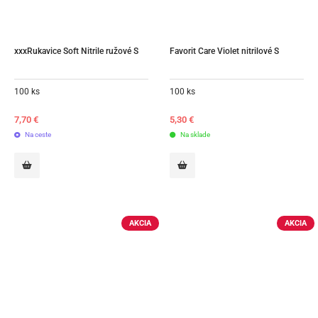
xxxRukavice Soft Nitrile ružové S
Favorit Care Violet nitrilové S
100 ks
100 ks
7,70
€
5,30
€
Na ceste
Na sklade
AKCIA
AKCIA