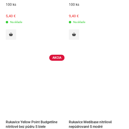
100 ks
100 ks
5,40
€
9,40
€
Na sklade
Na sklade
AKCIA
Rukavice Yellow Point Budgetline 
Rukavice Medibase nitrilové 
nitrilové bez púdru S biele
nepúdrované S modré