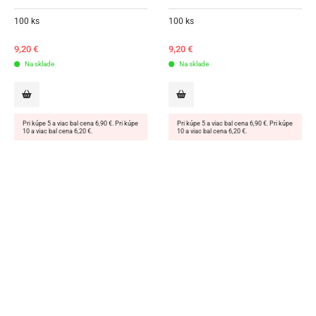
100 ks
100 ks
9,20
€
9,20
€
Na sklade
Na sklade
Pri kúpe 5 a viac bal cena 6,90 €. Pri kúpe
Pri kúpe 5 a viac bal cena 6,90 €. Pri kúpe
10 a viac bal cena 6,20 €.
10 a viac bal cena 6,20 €.