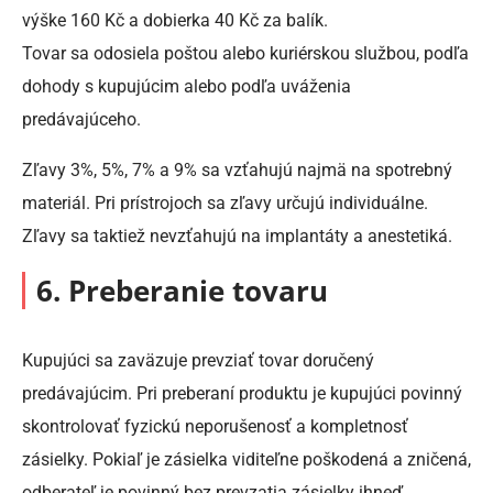
výške 160 Kč a dobierka 40 Kč za balík.
Tovar sa odosiela poštou alebo kuriérskou službou, podľa
dohody s kupujúcim alebo podľa uváženia
predávajúceho.
Zľavy 3%, 5%, 7% a 9% sa vzťahujú najmä na spotrebný
materiál. Pri prístrojoch sa zľavy určujú individuálne.
Zľavy sa taktiež nevzťahujú na implantáty a anestetiká.
6. Preberanie tovaru
Kupujúci sa zaväzuje prevziať tovar doručený
predávajúcim. Pri preberaní produktu je kupujúci povinný
skontrolovať fyzickú neporušenosť a kompletnosť
zásielky. Pokiaľ je zásielka viditeľne poškodená a zničená,
odberateľ je povinný bez prevzatia zásielky ihneď