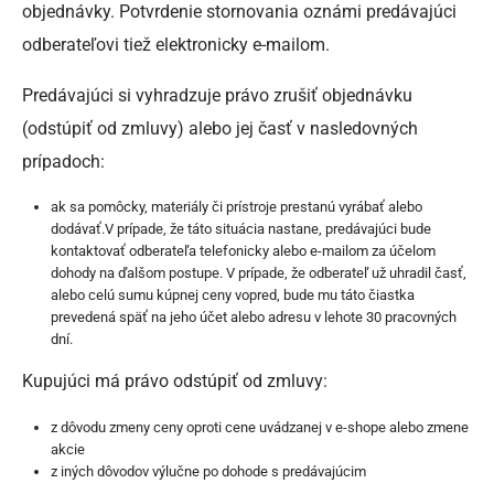
objednávky. Potvrdenie stornovania oznámi predávajúci
odberateľovi tiež elektronicky e-mailom.
Predávajúci si vyhradzuje právo zrušiť objednávku
(odstúpiť od zmluvy) alebo jej časť v nasledovných
prípadoch:
ak sa pomôcky, materiály či prístroje prestanú vyrábať alebo
dodávať.V prípade, že táto situácia nastane, predávajúci bude
kontaktovať odberateľa telefonicky alebo e-mailom za účelom
dohody na ďalšom postupe. V prípade, že odberateľ už uhradil časť,
alebo celú sumu kúpnej ceny vopred, bude mu táto čiastka
prevedená späť na jeho účet alebo adresu v lehote 30 pracovných
dní.
Kupujúci má právo odstúpiť od zmluvy:
z dôvodu zmeny ceny oproti cene uvádzanej v e-shope alebo zmene
akcie
z iných dôvodov výlučne po dohode s predávajúcim