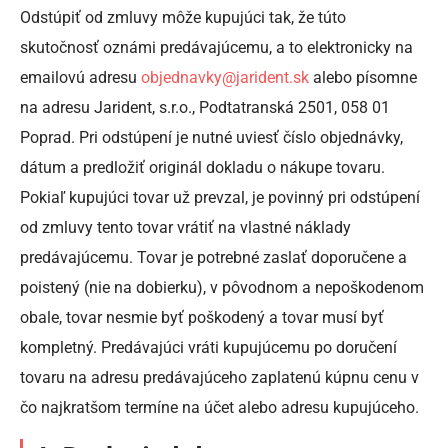
Odstúpiť od zmluvy môže kupujúci tak, že túto
skutočnosť oznámi predávajúcemu, a to elektronicky na
emailovú adresu
objednavky@jarident.sk
alebo písomne
na adresu Jarident, s.r.o., Podtatranská 2501, 058 01
Poprad. Pri odstúpení je nutné uviesť číslo objednávky,
dátum a predložiť originál dokladu o nákupe tovaru.
Pokiaľ kupujúci tovar už prevzal, je povinný pri odstúpení
od zmluvy tento tovar vrátiť na vlastné náklady
predávajúcemu. Tovar je potrebné zaslať doporučene a
poistený (nie na dobierku), v pôvodnom a nepoškodenom
obale, tovar nesmie byť poškodený a tovar musí byť
kompletný. Predávajúci vráti kupujúcemu po doručení
tovaru na adresu predávajúceho zaplatenú kúpnu cenu v
čo najkratšom termíne na účet alebo adresu kupujúceho.