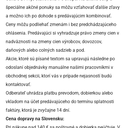
špeciálne akčné ponuky sa môžu vzťahovať ďalšie zľavy
a možno ich po dohode s predávajúcim kombinovať.
Ceny môžu podliehať zmenám i bez predchádzajúceho
ohlásenia. Predávajúci si vyhradzuje právo zmeny cien v
nadväznosti na zmeny cien výrobcov, dovozcov,
daňových alebo colných sadzieb a pod.
Akcie, ktoré sú písané textom sa upravujú následne po
odoslaní objednávky manuálne našimi pracovníkmi v
obchodnej sekcii, ktorí vás v prípade nejasností budú
kontaktovať.
Odberateľ uhrádza platbu prevodom, dobierkou alebo
vkladom na účet predávajúceho do termínu splatnosti
faktúry, ktorá je zvyčajne 14 dní.
Cena dopravy na Slovensku:
Pri nákupe nad 140 € sa poštovné a dobierka neúčtuje. V