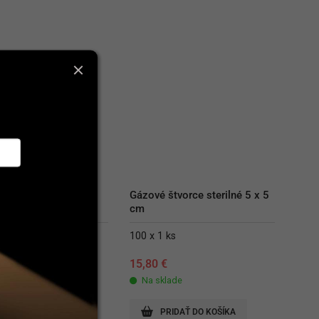
x ES 7,5 x 7,5 cm
Gázové štvorce sterilné 5 x 5 
cm
100 x 1 ks
15,80
€
lade
Na sklade
RIDAŤ DO KOŠÍKA
PRIDAŤ DO KOŠÍKA