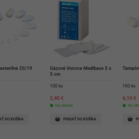
esterilné 20/19
Gázové štvorce Medibase 5 x 
Tampóny
5 cm
100 ks
100 ks
2,40
€
6,10
€
e
Na sklade
Na sk
AŤ DO KOŠÍKA
PRIDAŤ DO KOŠÍKA
P