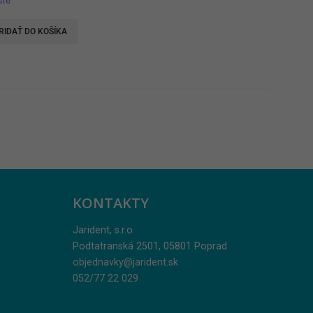
ste
RIDAŤ DO KOŠÍKA
KONTAKTY
Jarident, s.r.o.
Podtatranská 2501, 05801 Poprad
objednavky@jarident.sk
052/77 22 029