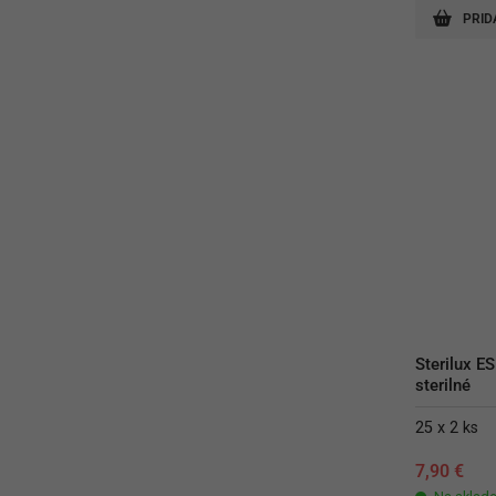
PRID
Sterilux ES
sterilné
25 x 2 ks
7,90
€