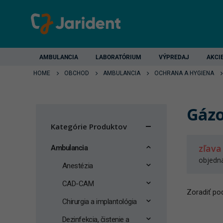
AMBULANCIA
LABORATÓRIUM
VÝPREDAJ
AKCI
HOME
OBCHOD
AMBULANCIA
OCHRANA A HYGIENA
Gázo
Kategórie Produktov
zľava
Ambulancia
objedn
Anestézia
CAD-CAM
Zoradiť pod
Chirurgia a implantológia
Dezinfekcia, čistenie a