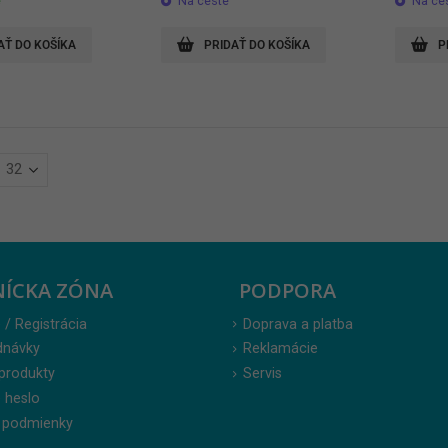
e
Na ceste
Na ce
AŤ DO KOŠÍKA
PRIDAŤ DO KOŠÍKA
P
NÍCKA ZÓNA
PODPORA
 / Registrácia
Doprava a platba
dnávky
Reklamácie
produkty
Servis
 heslo
 podmienky