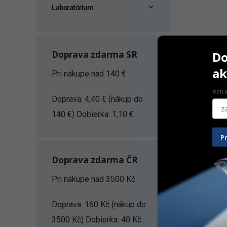
Laboratórium
Do
Doprava zdarma SR
ak
Pri nákupe nad 140 €
ema
Doprava: 4,40 € (nákup do
140 €) Dobierka: 1,10 €
P
Tampóny n
Doprava zdarma ČR
50 ks
Pri nákupe nad 3500 Kč
5,50
€
Na sklad
Doprava: 160 Kč (nákup do
3500 Kč) Dobierka: 40 Kč
PRID