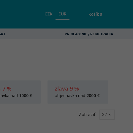
CZK
EUR
Košík
0
AKT
PRIHLÁSENIE / REGISTRÁCIA
a 7 %
zľava 9 %
návka nad
1000 €
objednávka nad
2000 €
Zobraziť: