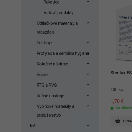
Rukavice
Vatové produkty
Odtlačkové materiály a
rebazácia
Prístroje
Profylaxia a dentálna hygiena
Rotačné nástroje
Sterilux E
Rôzne
RTG a RVG
100 ks
Ručné nástroje
1,70
€
Výplňové materiály a
Na sklad
príslušenstvo
PRID
Iné