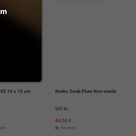
vám
x ES 10 x 10 cm
Roeko Swab Plum Non-sterile
500 ks
84,00
€
lade
Na ceste