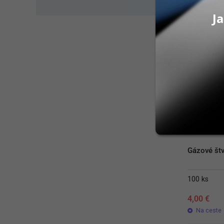
Ja
Gázové št
100 ks
4,00
€
Na ceste