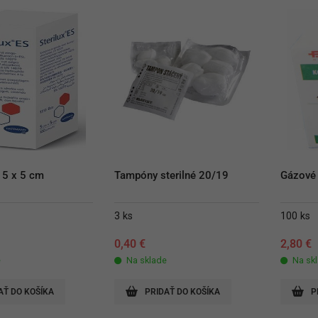
S 5 x 5 cm
Tampóny sterilné 20/19
Gázové 
3 ks
100 ks
0,40
€
2,80
€
e
Na sklade
Na sk
AŤ DO KOŠÍKA
PRIDAŤ DO KOŠÍKA
P