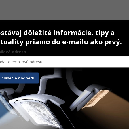
stávaj dôležité informácie, tipy a
tuality priamo do e-mailu ako prvý.
ilová adresa
rihlásenie k odberu
esterilné 25/25
Gázové štvorce 5 x 5 cm
Sterilu
100 ks
100 ks
1,20
€
5,90
€
e
Na sklade
Na sk
AŤ DO KOŠÍKA
PRIDAŤ DO KOŠÍKA
P