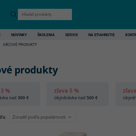
Products
search
E
NOVINKY
ŠKOLENIA
SERVIS
NA STIAHNUTIE
KONT
GÁZOVÉ PRODUKTY
vé produkty
 3 %
zľava 5 %
zľav
ávka nad
300 €
objednávka nad
500 €
objed
ľa: