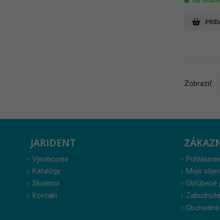
Na sklad
PRID
Zobraziť:
JARIDENT
ZÁKAZ
Výrobcovia
Prihlásenie
Katalógy
Moje obje
Školenia
Obľúbené 
Kontakt
Zabudnuté
Obchodné