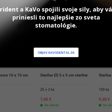
rident a KaVo spojili svoje sily, aby 
priniesli to najlepšie zo sveta
stomatológie.
OBJAV KAVODENTAL.SK
vorce 10 x 10 cm
Sterilux ES 5 x 5 cm sterilné
Sterilu
25 x 2 ks
100 ks
7,00
€
9,30
€
Na sklade
Na sk