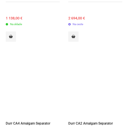
1 138,00
€
2 694,00
€
Na sklade
Na ceste
Durr CA4 Amalgam Separator
Durr CA2 Amalgam Separator