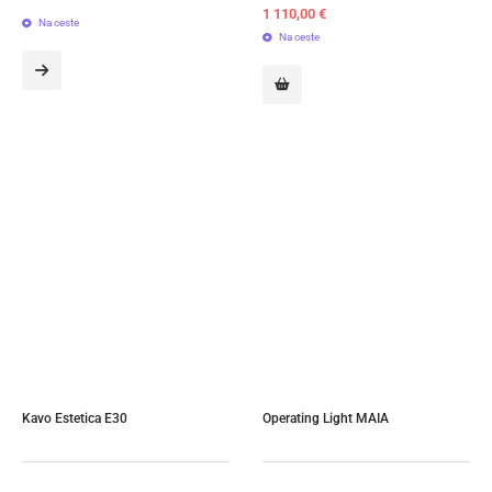
1 110,00
€
Na ceste
Na ceste
Kavo Estetica E30
Operating Light MAIA