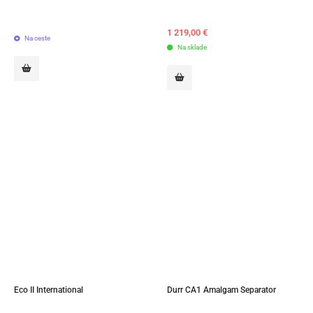
1 219,00
€
Na ceste
Na sklade
Eco II International
Durr CA1 Amalgam Separator