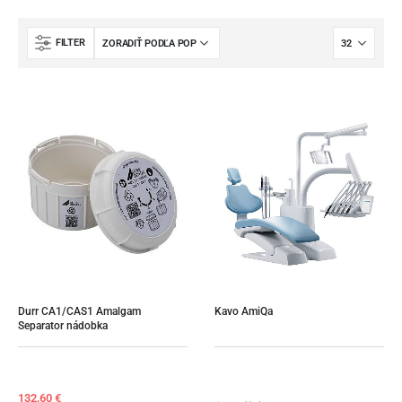
FILTER
Durr CA1/CAS1 Amalgam 
Kavo AmiQa
Separator nádobka
132,60
€