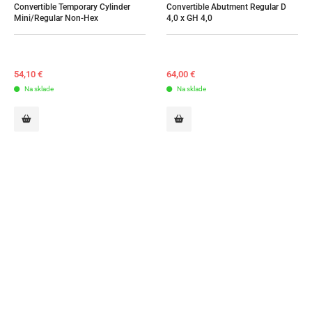
Convertible Temporary Cylinder 
Convertible Abutment Regular D 
Mini/Regular Non-Hex
4,0 x GH 4,0
54,10
€
64,00
€
Na sklade
Na sklade