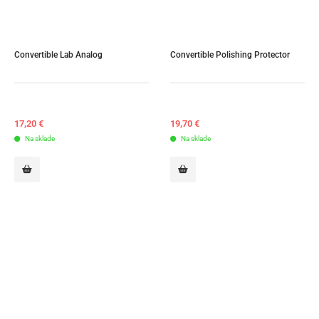
Convertible Lab Analog
Convertible Polishing Protector
17,20
€
19,70
€
Na sklade
Na sklade