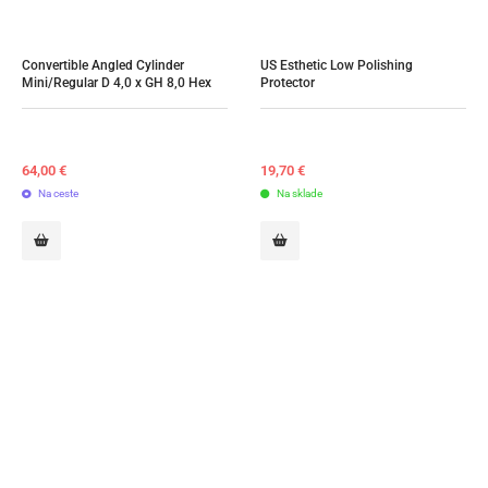
Convertible Angled Cylinder 
US Esthetic Low Polishing 
Mini/Regular D 4,0 x GH 8,0 Hex
Protector
64,00
€
19,70
€
Na ceste
Na sklade