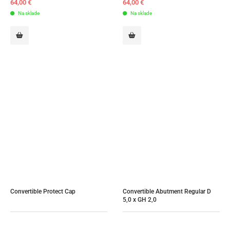
64,00
€
64,00
€
Na sklade
Na sklade
Convertible Protect Cap
Convertible Abutment Regular D 
5,0 x GH 2,0