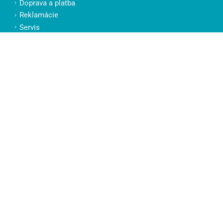
Doprava a platba
Reklamácie
Servis
KONTAKTY
Jarident, s.r.o.