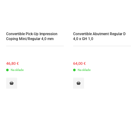
Convertible Pick-Up Impression 
Convertible Abutment Regular D 
Coping Mini/Regular 4,0 mm
4,0 x GH 1,0
46,80
€
64,00
€
Na sklade
Na sklade