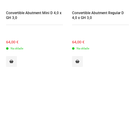
Convertible Abutment Mini D 4,0 x 
Convertible Abutment Regular D 
GH 3,0
4,0 x GH 3,0
64,00
€
64,00
€
Na sklade
Na sklade