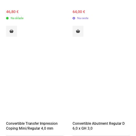
46,80
€
64,00
€
Na sklade
Na ceste
Convertible Transfer Impression 
Convertible Abutment Regular D 
Coping Mini/Regular 4,0 mm
6,0 x GH 3,0