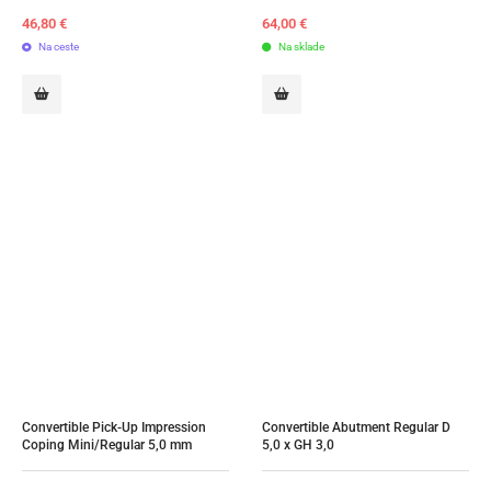
46,80
€
64,00
€
Na ceste
Na sklade
Convertible Pick-Up Impression 
Convertible Abutment Regular D 
Coping Mini/Regular 5,0 mm
5,0 x GH 3,0