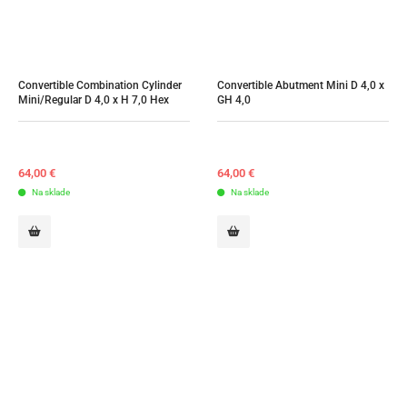
Convertible Combination Cylinder 
Convertible Abutment Mini D 4,0 x 
Mini/Regular D 4,0 x H 7,0 Hex
GH 4,0
64,00
€
64,00
€
Na sklade
Na sklade