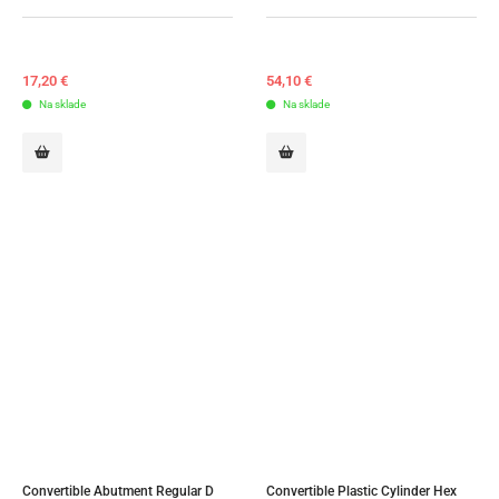
17,20
€
54,10
€
Na sklade
Na sklade
Convertible Abutment Regular D 
Convertible Plastic Cylinder Hex