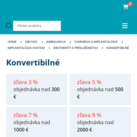
0
Products
search
HOME
OBCHOD
AMBULANCIA
CHIRURGIA A IMPLANTOLÓGIA
IMPLANTOLÓGIA OSSTEM
ABUTMENTY A PRÍSLUŠENSTVO
KONVERTIBILNÉ
Konvertibilné
zľava 3 %
zľava 5 %
objednávka nad
300
objednávka nad
500
€
€
zľava 7 %
zľava 9 %
objednávka nad
objednávka nad
1000 €
2000 €