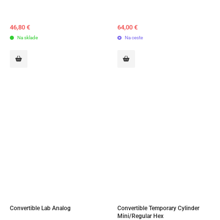
46,80
€
64,00
€
Na sklade
Na ceste
Convertible Lab Analog
Convertible Temporary Cylinder 
Mini/Regular Hex