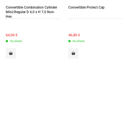
Convertible Combination Cylinder 
Convertible Protect Cap
Mini/Regular D 4,0 x H 7,0 Non-
Hex
64,00
€
46,80
€
Na sklade
Na sklade