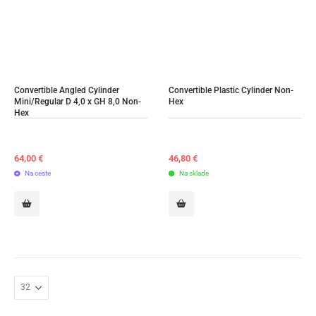
Convertible Angled Cylinder 
Convertible Plastic Cylinder Non-
Mini/Regular D 4,0 x GH 8,0 Non-
Hex
Hex
64,00
€
46,80
€
Na ceste
Na sklade