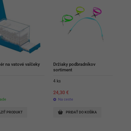
ér na vatové valčeky
Držiaky podbradníkov 
sortiment
4 ks
€
24,30
€
lade
Na ceste
ZIŤ PRODUKT
PRIDAŤ DO KOŠÍKA