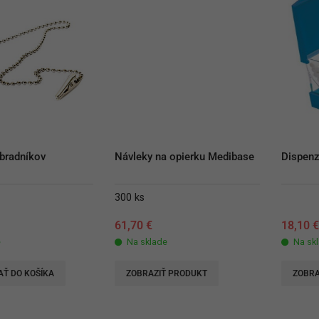
bradníkov 
Návleky na opierku Medibase
Dispenz
300 ks
61,70
€
18,10
e
Na sklade
Na sk
AŤ DO KOŠÍKA
ZOBRAZIŤ PRODUKT
ZOBRA