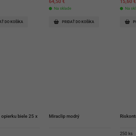
64,50
€
15,60
Na sklade
Na sk
AŤ DO KOŠÍKA
PRIDAŤ DO KOŠÍKA
P
opierku biele 25 x 
Miraclip modrý
Riskont
250 ks