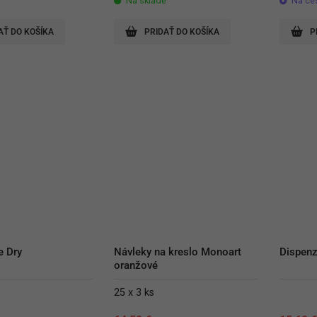
Na sklade
Na ce
AŤ DO KOŠÍKA
PRIDAŤ DO KOŠÍKA
P
e Dry
Návleky na kreslo Monoart 
Dispenz
oranžové
25 x 3 ks