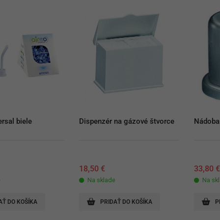
rsal biele
Dispenzér na gázové štvorce
Nádoba 
18,50
€
33,80
e
Na sklade
Na sk
AŤ DO KOŠÍKA
PRIDAŤ DO KOŠÍKA
P