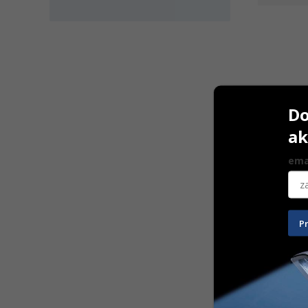
Do
ak
ema
Dispenzér 
P
34,50
€
Na sklad