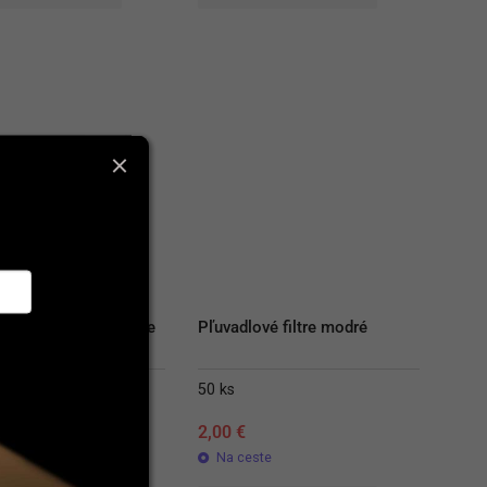
 na opierku KerrHawe
Pľuvadlové filtre modré
50 ks
€
2,00
€
ste
Na ceste