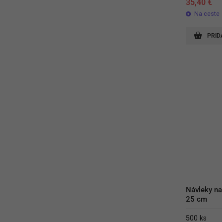
35,40
€
Na ceste
PRID
Návleky na 
25 cm
500 ks