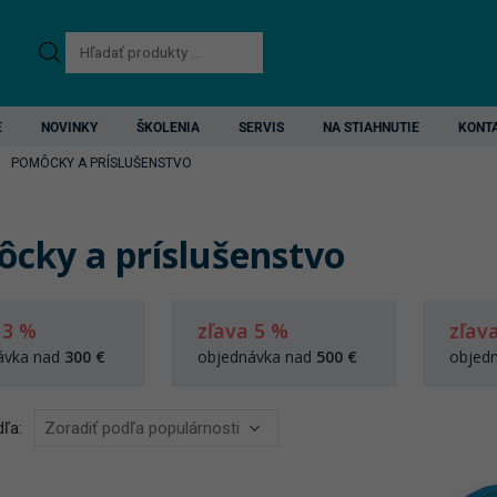
Products
search
E
NOVINKY
ŠKOLENIA
SERVIS
NA STIAHNUTIE
KONT
POMÔCKY A PRÍSLUŠENSTVO
cky a príslušenstvo
 3 %
zľava 5 %
zľav
ávka nad
300 €
objednávka nad
500 €
objed
ľa: