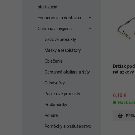
sterilizácia
Endodoncia a dostavba
Ochrana a hygiena
Gázové produkty
Masky a respirátory
Oblečenie
Držiak pod
Ochranné okuliare a štíty
retiazkový
Odsávačky
Papierové produkty
6,10
€
Na sklad
Podbradníky
Poháre
PRID
Pomôcky a príslušenstvo