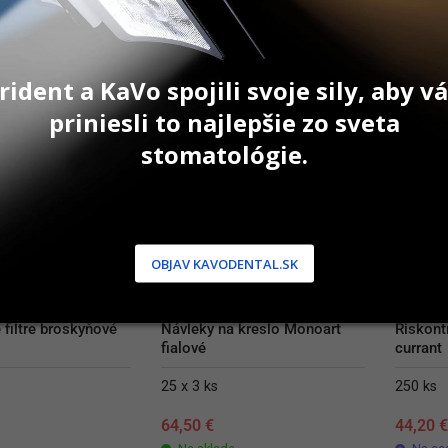
AŤ DO KOŠÍKA
PRIDAŤ DO KOŠÍKA
P
rident a KaVo spojili svoje sily, aby 
priniesli to najlepšie zo sveta
stomatológie.
OBJAV KAVODENTAL.SK
 filtre broskyňové
Návleky na kreslo Monoart 
Riskontr
fialové
currant
25 x 3 ks
250 ks
64,50
€
44,20