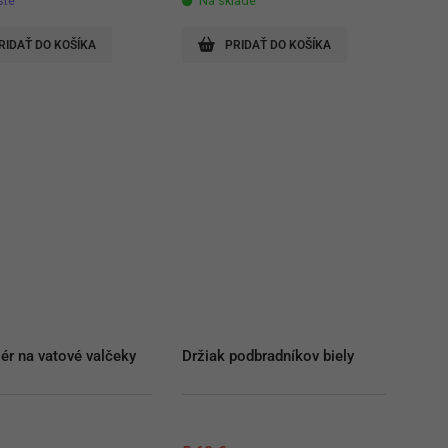
ste
Na sklade
RIDAŤ DO KOŠÍKA
PRIDAŤ DO KOŠÍKA
ér na vatové valčeky
Držiak podbradníkov biely