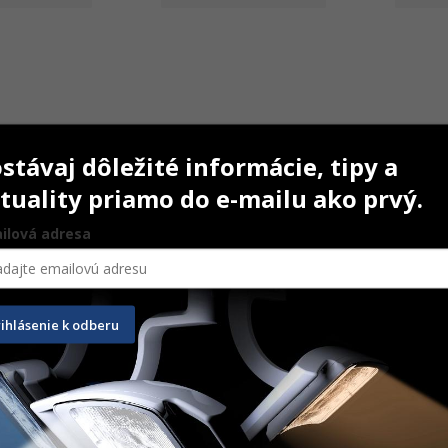
stávaj dôležité informácie, tipy a
tuality priamo do e-mailu ako prvý.
ilová adresa
na rukavice
Držiak podbradníkov 
Návleky
retiazkový
rihlásenie k odberu
250 ks
10,30
€
39,10
e
Na sklade
Na ce