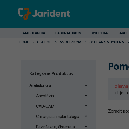
AMBULANCIA
LABORATÓRIUM
VÝPREDAJ
AKCI
HOME
OBCHOD
AMBULANCIA
OCHRANA A HYGIENA
Pomô
Kategórie Produktov
zľava
Ambulancia
objedn
Anestézia
CAD-CAM
Zoradiť pod
Chirurgia a implantológia
Dezinfekcia, čistenie a