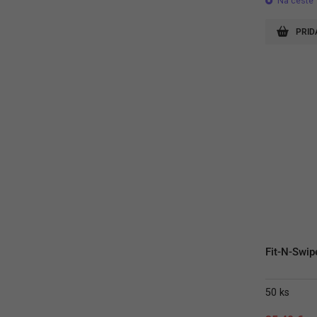
Na ceste
PRID
Fit-N-Swip
50 ks