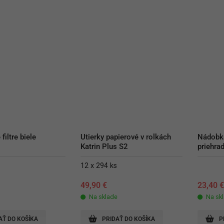
filtre biele
Utierky papierové v rolkách 
Nádobka
Katrin Plus S2
priehra
12 x 294 ks
49,90
€
23,40
Na sklade
Na sk
AŤ DO KOŠÍKA
PRIDAŤ DO KOŠÍKA
P