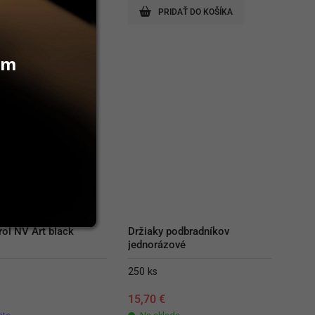
RIDAŤ DO KOŠÍKA
PRIDAŤ DO KOŠÍKA
vám
ol NV Art black 
Držiaky podbradníkov 
jednorázové
250 ks
€
15,70
€