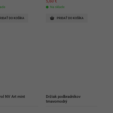
€
5,60
€
lade
Na sklade
RIDAŤ DO KOŠÍKA
PRIDAŤ DO KOŠÍKA
rol NV Art mint
Držiak podbradníkov 
tmavomodrý