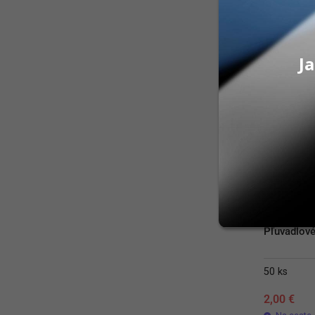
PRID
Ja
Pľuvadlové
50 ks
2,00
€