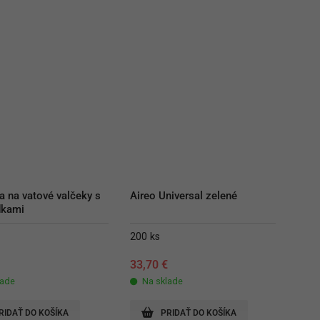
 na vatové valčeky s 
Aireo Universal zelené
dkami
200 ks
€
33,70
€
lade
Na sklade
RIDAŤ DO KOŠÍKA
PRIDAŤ DO KOŠÍKA