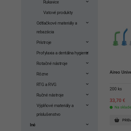
Rukavice
Vatové produkty
Odtlačkové materiály a
rebazácia
Prístroje
Profylaxia a dentálna hygiena
Rotačné nástroje
Aireo Unive
Rôzne
RTG a RVG
200 ks
Ručné nástroje
33,70
€
Výplňové materiály a
Na sklad
príslušenstvo
PRID
Iné