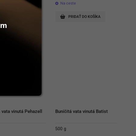
lade
Na ceste
RIDAŤ DO KOŠÍKA
PRIDAŤ DO KOŠÍKA
vám
 vata vinutá Pehazell 
Buničitá vata vinutá Batist
500 g