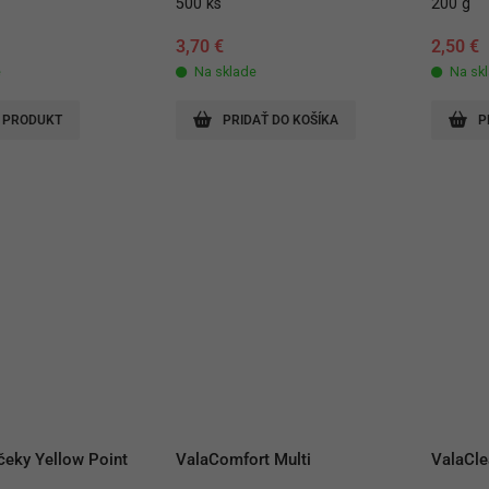
500 ks
200 g
3,70
€
2,50
€
e
Na sklade
Na sk
 PRODUKT
PRIDAŤ DO KOŠÍKA
P
čeky Yellow Point 
ValaComfort Multi
ValaCle