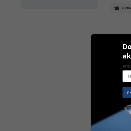
PRID
Do
ak
ema
P
Luna Gold 
300 g
16,20
€