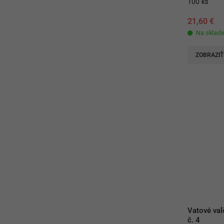
100 ks
21,60
€
Na sklad
ZOBRAZIŤ
Vatové val
č. 4