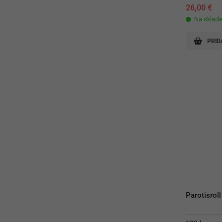
26,00
€
Na sklad
PRID
Parotisroll