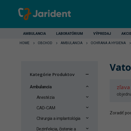
AMBULANCIA
LABORATÓRIUM
VÝPREDAJ
AKCI
HOME
OBCHOD
AMBULANCIA
OCHRANA A HYGIENA
Vato
Kategórie Produktov
zľava
Ambulancia
objedn
Anestézia
CAD-CAM
Zoradiť pod
Chirurgia a implantológia
Dezinfekcia, čistenie a