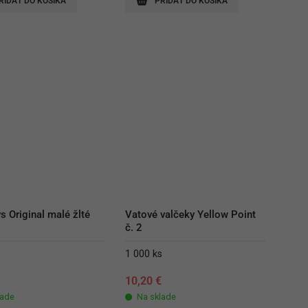
RIDAŤ DO KOŠÍKA
PRIDAŤ DO KOŠÍKA
s Original malé žlté
Vatové valčeky Yellow Point 
č. 2
1 000 ks
€
10,20
€
lade
Na sklade