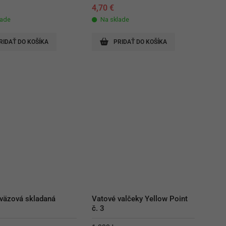
4,70
€
lade
Na sklade
RIDAŤ DO KOŠÍKA
PRIDAŤ DO KOŠÍKA
väzová skladaná
Vatové valčeky Yellow Point 
č. 3