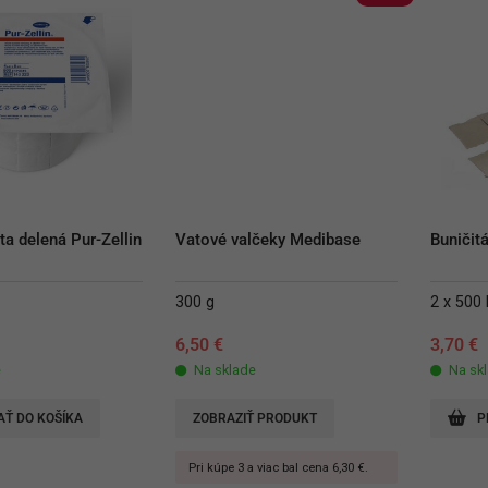
ta delená Pur-Zellin
Vatové valčeky Medibase
Buničitá
300 g
2 x 500 
6,50
€
3,70
€
e
Na sklade
Na sk
AŤ DO KOŠÍKA
ZOBRAZIŤ PRODUKT
P
Pri kúpe 3 a viac bal cena 6,30 €.