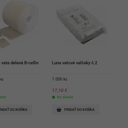
 vata delená B-cellin
Luna vatové valčeky č.2
ks
1 000 ks
17,10
€
lade
Na sklade
RIDAŤ DO KOŠÍKA
PRIDAŤ DO KOŠÍKA