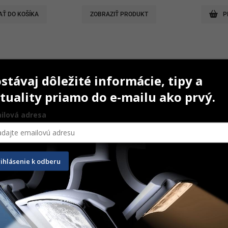
AŤ DO KOŠÍKA
ZOBRAZIŤ PRODUKT
P
stávaj dôležité informácie, tipy a
tuality priamo do e-mailu ako prvý.
ilová adresa
rihlásenie k odberu
vatové valčeky
Drydent Sublingual L
Tongue
50 ks
200 ks
26,00
€
23,10