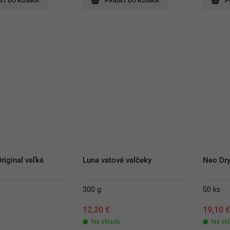
AŤ DO KOŠÍKA
PRIDAŤ DO KOŠÍKA
P
iginal veľké 
Luna vatové valčeky
Neo Dry
300 g
50 ks
12,20
€
19,10
e
Na sklade
Na sk