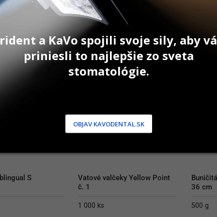
e
Na sklade
Na sk
 PRODUKT
PRIDAŤ DO KOŠÍKA
P
rident a KaVo spojili svoje sily, aby 
priniesli to najlepšie zo sveta
stomatológie.
OBJAV KAVODENTAL.SK
blingual S
Vatové valčeky Yellow Point 
Buničitá
č. 1
36 cm
1 000 ks
500 g