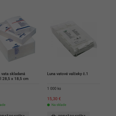
 vata skladaná 
Luna vatové valčeky č.1
l 28,5 x 18,5 cm
1 000 ks
15,30
€
lade
Na sklade