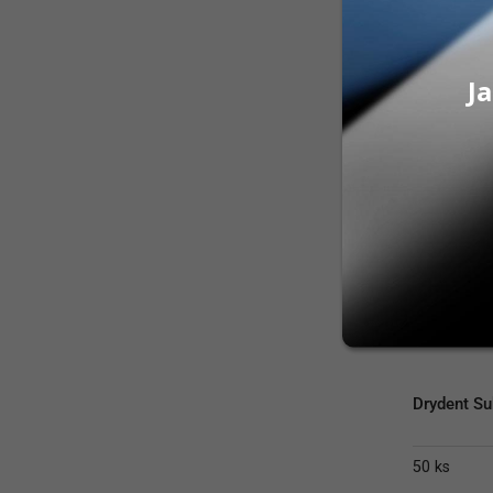
Na sklad
ZOBRAZIŤ
Ja
Drydent Su
50 ks