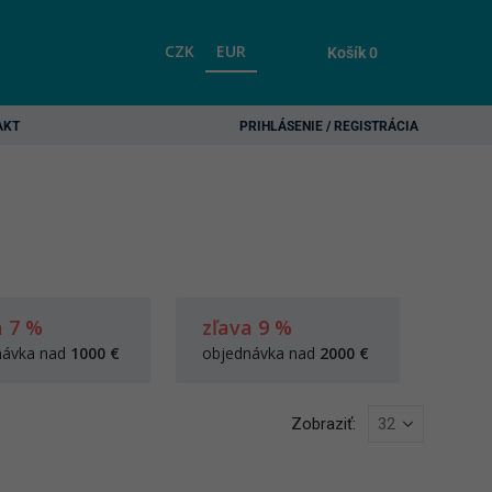
CZK
EUR
Košík
0
AKT
PRIHLÁSENIE / REGISTRÁCIA
a 7 %
zľava 9 %
návka nad
1000 €
objednávka nad
2000 €
Zobraziť: