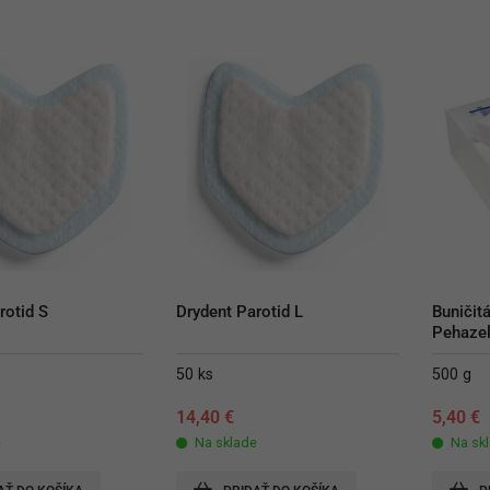
rotid S
Drydent Parotid L
Buničitá
Pehazel
50 ks
500 g
14,40
€
5,40
€
e
Na sklade
Na sk