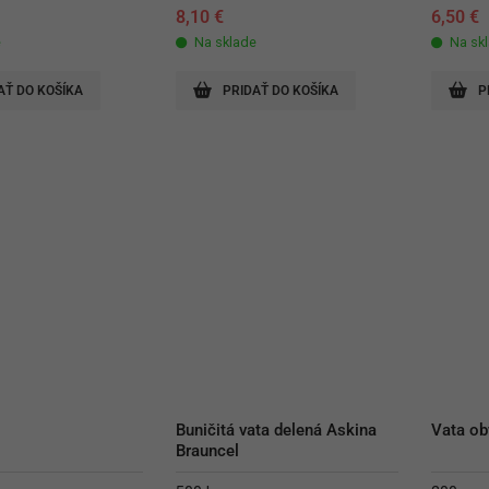
8,10
€
6,50
€
e
Na sklade
Na sk
AŤ DO KOŠÍKA
PRIDAŤ DO KOŠÍKA
P
Buničitá vata delená Askina 
Vata ob
Brauncel