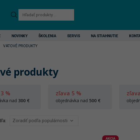
Products
search
E
NOVINKY
ŠKOLENIA
SERVIS
NA STIAHNUTIE
KONT
VATOVÉ PRODUKTY
vé produkty
 3 %
zľava 5 %
zľav
ávka nad
300 €
objednávka nad
500 €
objed
ľa:
AKCIA