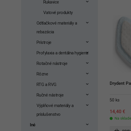
Rukavice
Vatové produkty
Odtlačkové materiály a
rebazácia
Prístroje
Profylaxia a dentálna hygiena
Rotačné nástroje
Rôzne
Drydent Pa
RTG a RVG
Ručné nástroje
50 ks
Výplňové materiály a
14,40
€
príslušenstvo
Na sklad
Iné