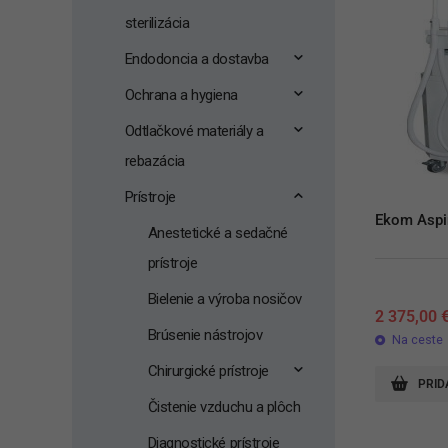
sterilizácia
Endodoncia a dostavba
Ochrana a hygiena
Odtlačkové materiály a
rebazácia
Prístroje
Ekom Aspi
Anestetické a sedačné
prístroje
Bielenie a výroba nosičov
2 375,00
Brúsenie nástrojov
Na ceste
Chirurgické prístroje
PRID
Čistenie vzduchu a plôch
Diagnostické prístroje