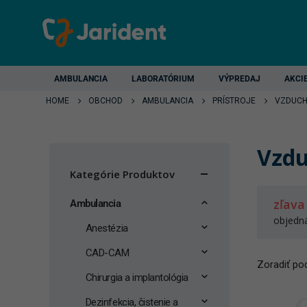
AMBULANCIA
LABORATÓRIUM
VÝPREDAJ
AKCI
HOME
OBCHOD
AMBULANCIA
PRÍSTROJE
VZDUCH
Vzdu
Kategórie Produktov
zľava
Ambulancia
objedn
Anestézia
CAD-CAM
Zoradiť pod
Chirurgia a implantológia
Dezinfekcia, čistenie a