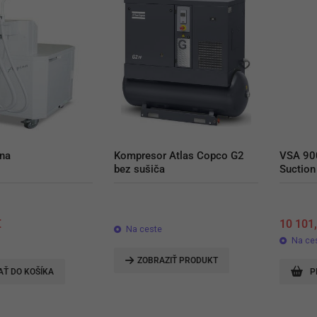
na
Kompresor Atlas Copco G2 
VSA 900
bez sušiča
Suction
€
10 101
Na ceste
Na ce
ZOBRAZIŤ PRODUKT
AŤ DO KOŠÍKA
P