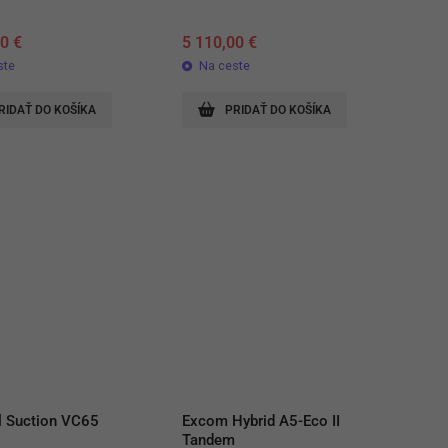
00
€
5 110,00
€
ste
Na ceste
RIDAŤ DO KOŠÍKA
PRIDAŤ DO KOŠÍKA
l Suction VC65
Excom Hybrid A5-Eco II 
Tandem