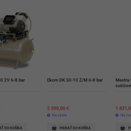
0 2V 6-8 bar
Ekom DK 50-10 Z/M 6-8 bar
Mestra 
sušičo
€
2 390,00
€
1 831,
Na ceste
Na ce
AŤ DO KOŠÍKA
PRIDAŤ DO KOŠÍKA
P