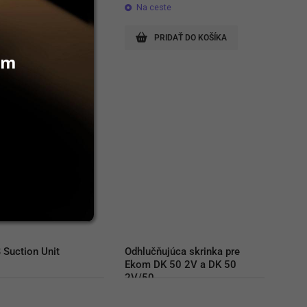
ste
Na ceste
RIDAŤ DO KOŠÍKA
PRIDAŤ DO KOŠÍKA
vám
 Suction Unit
Odhlučňujúca skrinka pre 
Ekom DK 50 2V a DK 50 
2V/50