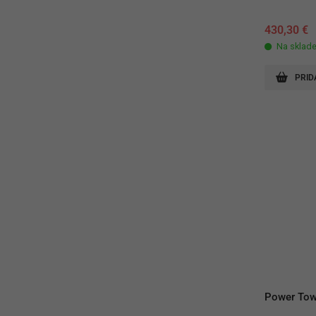
430,30
€
Na sklad
PRID
Power Tow