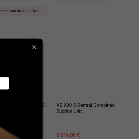
cena platí do 30.09.2026.
K 50 2x2V/110S/M 6-
VS 900 S Central Combined 
Suction Unit
00
€
6 316,00
€