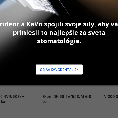
Na ceste
Na ce
AŤ DO KOŠÍKA
PRIDAŤ DO KOŠÍKA
P
rident a KaVo spojili svoje sily, aby 
priniesli to najlepšie zo sveta
stomatológie.
OBJAV KAVODENTAL.SK
0 4VR/50S/M 
Ekom DK 50 2V/50S/M 6-8 
V 300 S
 bar
bar