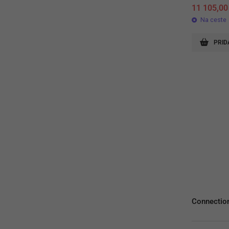
11 105,0
Na ceste
PRID
Connectio