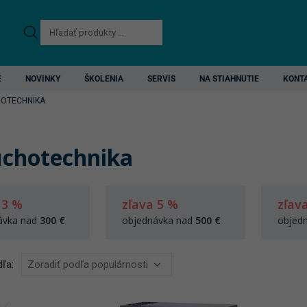
Products
search
E
NOVINKY
ŠKOLENIA
SERVIS
NA STIAHNUTIE
KONT
OTECHNIKA
chotechnika
 3 %
zľava 5 %
zľav
ávka nad
300 €
objednávka nad
500 €
objed
ľa: