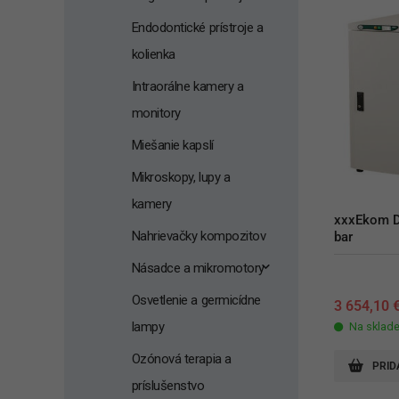
Endodontické prístroje a
kolienka
Intraorálne kamery a
monitory
Miešanie kapslí
Mikroskopy, lupy a
kamery
xxxEkom D
Nahrievačky kompozitov
bar
Násadce a mikromotory
Osvetlenie a germicídne
3 654,10
lampy
Na sklad
Ozónová terapia a
PRID
príslušenstvo