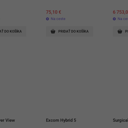
75,10
€
6 753,
e
Na ceste
Na ce
AŤ DO KOŠÍKA
PRIDAŤ DO KOŠÍKA
P
er View
Excom Hybrid 5
Surgica