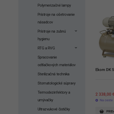
Polymerizačné lampy
Prístroje na ošetrovanie
násadcov
Prístroje na zubnú
hygienu
RTG a RVG
Spracovanie
odtlačkových materiálov
Ekom DK 5
Sterilizačná technika
Stomatologické súpravy
Termodezinfektory a
2 338,00
umývačky
Na ceste
Ultrazvukové čističky
PRID