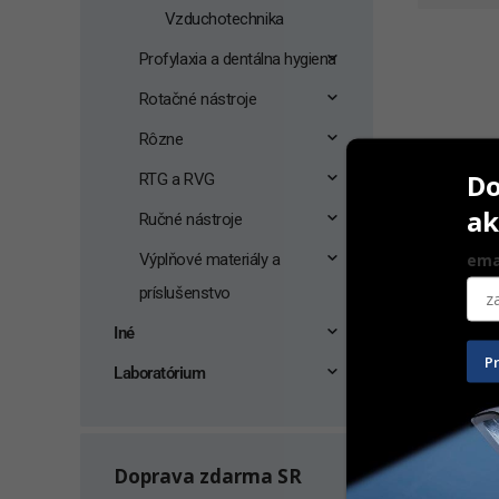
Vzduchotechnika
Profylaxia a dentálna hygiena
Rotačné nástroje
Rôzne
Do
RTG a RVG
ak
Ručné nástroje
ema
Výplňové materiály a
príslušenstvo
Iné
P
Laboratórium
Kompresor
so sušičo
Doprava zdarma SR
Na ceste