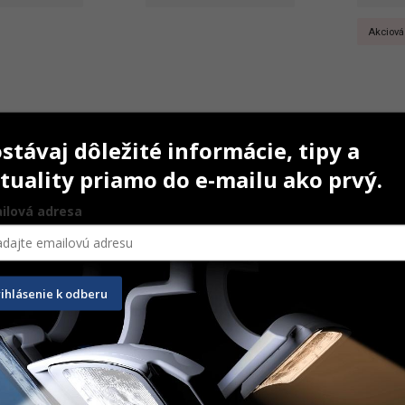
Akciová 
stávaj dôležité informácie, tipy a
tuality priamo do e-mailu ako prvý.
ilová adresa
rihlásenie k odberu
 Atlas Copco G3 
Ekom DK 50-10 Z 6-8 bar
Ekom D
m
8 bar
1 575,00
€
9 408,