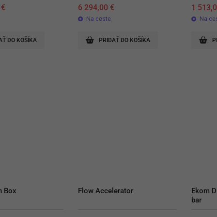
0
€
6 294,00
€
1 513,
Na ceste
Na ce
AŤ DO KOŠÍKA
PRIDAŤ DO KOŠÍKA
P
n Box
Flow Accelerator
Ekom D
bar