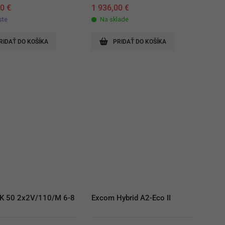
00
€
1 936,00
€
ste
Na sklade
RIDAŤ DO KOŠÍKA
PRIDAŤ DO KOŠÍKA
K 50 2x2V/110/M 6-8 
Excom Hybrid A2-Eco II