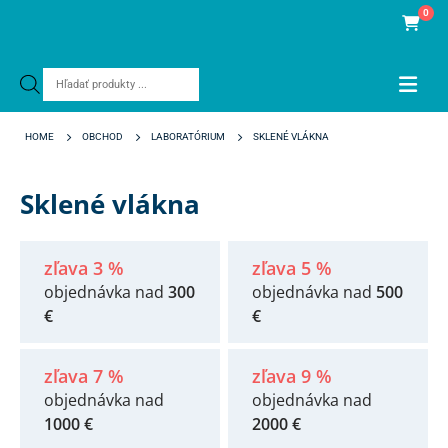
0
Products
search
HOME
OBCHOD
LABORATÓRIUM
SKLENÉ VLÁKNA
Sklené vlákna
zľava 3 %
zľava 5 %
objednávka nad
300
objednávka nad
500
€
€
zľava 7 %
zľava 9 %
objednávka nad
objednávka nad
1000 €
2000 €