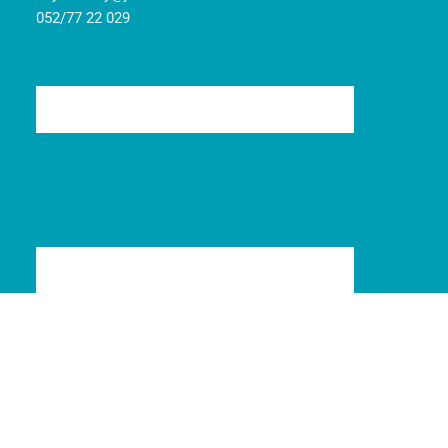
052/77 22 029
© 2008-2024
Jarident
|
Pravidlá cookies
|
Ochrana osobných údajov
| Marketing
Art
Tvorba web stránok