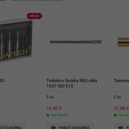
AKCIA
 S5
Tvrdokov fisúrka R&S oblá 
Transme
1557 ISO 010
5 ks
5 ks
16,40
€
51,80
e
Na sklade
Na sk
AŤ DO KOŠÍKA
PRIDAŤ DO KOŠÍKA
P