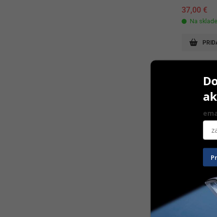
37,00
€
Na sklad
PRID
Do
ak
ema
P
Excavabur 
ISO 010