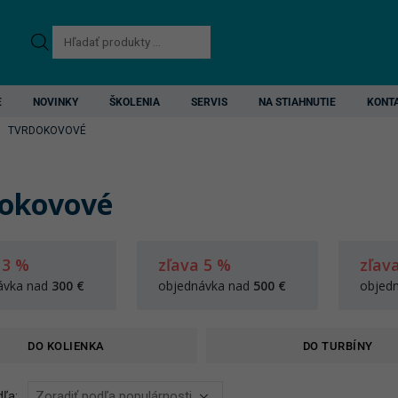
Products
search
E
NOVINKY
ŠKOLENIA
SERVIS
NA STIAHNUTIE
KONT
TVRDOKOVOVÉ
okovové
 3 %
zľava 5 %
zľav
ávka nad
300 €
objednávka nad
500 €
objed
DO KOLIENKA
DO TURBÍNY
ľa: