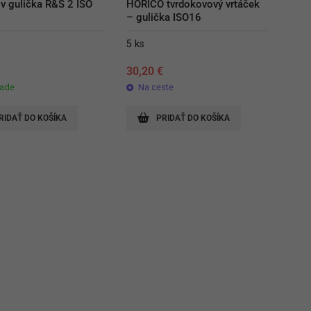
v gulička R&S 2 ISO 
HORICO tvrdokovový vrtáček 
– gulička ISO16
5 ks
€
30,20
€
lade
Na ceste
RIDAŤ DO KOŠÍKA
PRIDAŤ DO KOŠÍKA