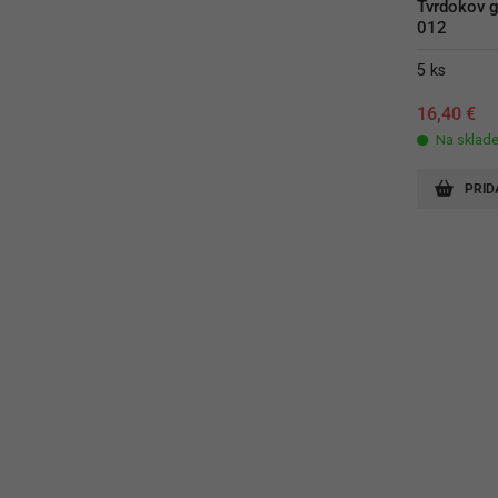
Tvrdokov g
012
5 ks
16,40
€
Na sklad
PRID