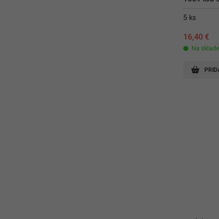
5 ks
16,40
€
Na sklad
PRID