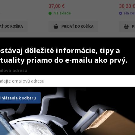
37,00
€
30,20
e
Na sklade
Na ce
AŤ DO KOŠÍKA
PRIDAŤ DO KOŠÍKA
P
stávaj dôležité informácie, tipy a
tuality priamo do e-mailu ako prvý.
ilová adresa
rihlásenie k odberu
Round FG vrtáky 
HORICO tvrdokovový vrtáček 
HORICO 
– gulička ISO14
– valče