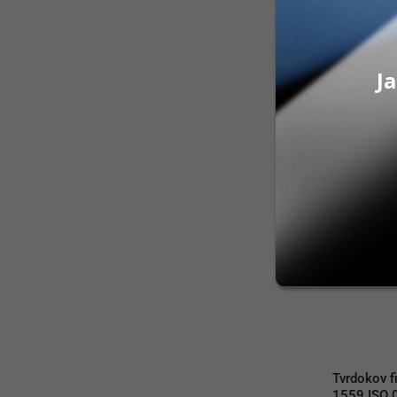
5 ks
37,00
€
Na sklad
Ja
PRID
Tvrdokov f
1559 ISO 