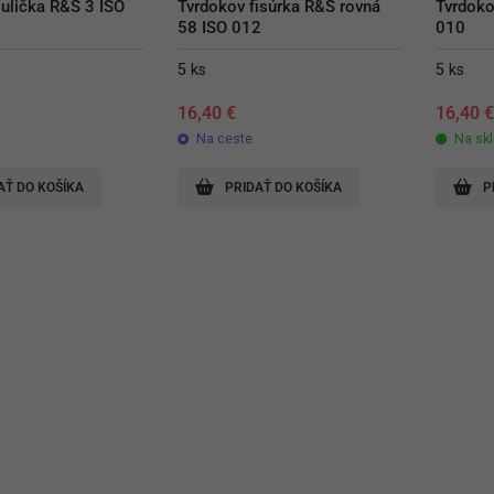
ulička R&S 3 ISO 
Tvrdokov fisúrka R&S rovná 
Tvrdoko
58 ISO 012
010
5 ks
5 ks
16,40
€
16,40
e
Na ceste
Na sk
AŤ DO KOŠÍKA
PRIDAŤ DO KOŠÍKA
P