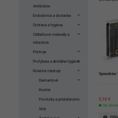
sterilizácia
Endodoncia a dostavba
Ochrana a hygiena
Odtlačkové materiály a
rebazácia
Prístroje
Profylaxia a dentálna hygiena
Rotačné nástroje
Speedster
Diamantové
Kostné
5,10
€
Pomôcky a príslušenstvo
Na sklad
Sety
PRID