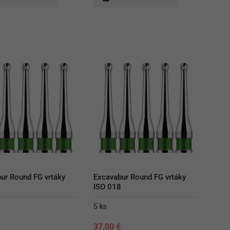
ur Round FG vrtáky 
Excavabur Round FG vrtáky 
3
ISO 018
5 ks
€
37,00
€