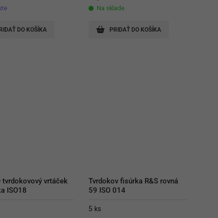
ste
Na sklade
RIDAŤ DO KOŠÍKA
PRIDAŤ DO KOŠÍKA
tvrdokovový vrtáček 
Tvrdokov fisúrka R&S rovná 
ka ISO18
59 ISO 014
5 ks