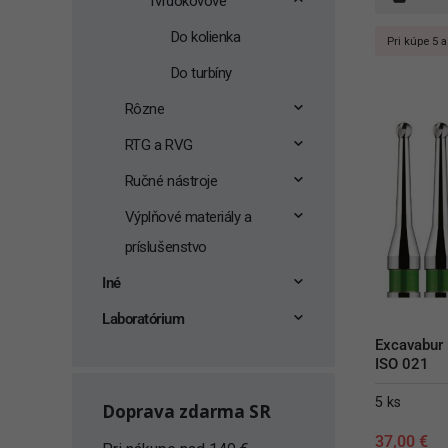
Tvrdokovové
Do kolienka
Pri kúpe 5 a
Do turbíny
Rôzne
RTG a RVG
Ručné nástroje
Výplňové materiály a
príslušenstvo
Iné
Laboratórium
Excavabur 
ISO 021
5 ks
Doprava zdarma SR
37,00
€