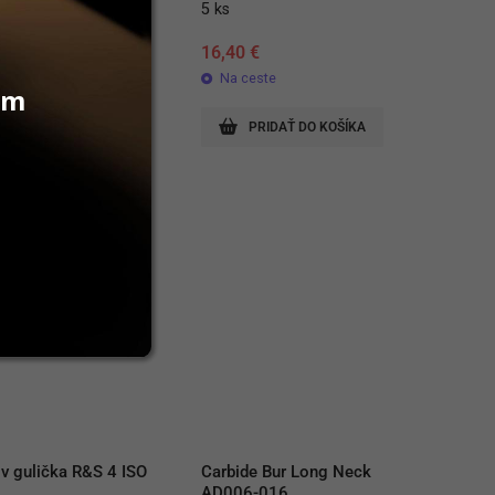
5 ks
€
16,40
€
ste
Na ceste
vám
RIDAŤ DO KOŠÍKA
PRIDAŤ DO KOŠÍKA
v gulička R&S 4 ISO 
Carbide Bur Long Neck 
AD006-016