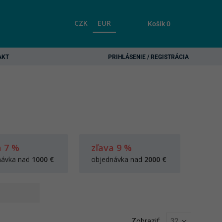
CZK
EUR
Košík
0
AKT
PRIHLÁSENIE / REGISTRÁCIA
a 7 %
zľava 9 %
návka nad
1000 €
objednávka nad
2000 €
Zobraziť: