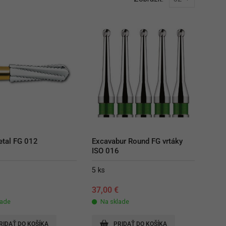
tal FG 012
Excavabur Round FG vrtáky 
ISO 016
5 ks
€
37,00
€
lade
Na sklade
RIDAŤ DO KOŠÍKA
PRIDAŤ DO KOŠÍKA