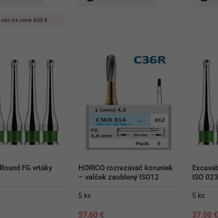
 viac ks cena 4,60 €.
Round FG vrtáky 
HORICO rozrezávač koruniek 
Excavab
– valček zaoblený ISO12
ISO 02
5 ks
5 ks
57,60
€
37,00