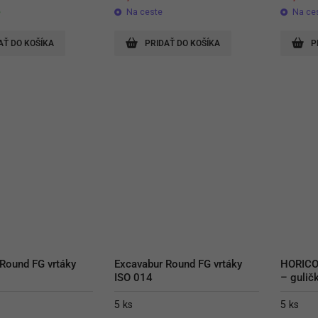
e
Na ceste
Na ce
AŤ DO KOŠÍKA
PRIDAŤ DO KOŠÍKA
P
Round FG vrtáky 
Excavabur Round FG vrtáky 
HORICO 
ISO 014
– gulič
5 ks
5 ks