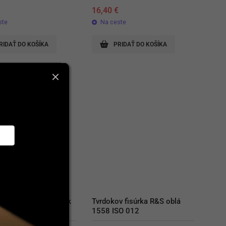
€
16,40
€
ste
Na ceste
RIDAŤ DO KOŠÍKA
PRIDAŤ DO KOŠÍKA
rozrezávač koruniek 
Tvrdokov fisúrka R&S oblá 
k zaoblený ISO14
1558 ISO 012