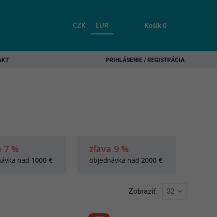
CZK
EUR
Košík
0
AKT
PRIHLÁSENIE / REGISTRÁCIA
a 7 %
zľava 9 %
návka nad
1000 €
objednávka nad
2000 €
Zobraziť: