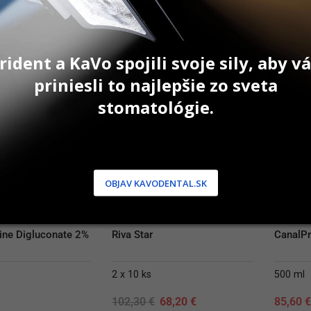
31,50 €.
26,70 €.
AŤ DO KOŠÍKA
PRIDAŤ DO KOŠÍKA
P
rident a KaVo spojili svoje sily, aby 
-33%
priniesli to najlepšie zo sveta
stomatológie.
OBJAV KAVODENTAL.SK
ine Digluconate 2%
Riva Star
CanalP
2 x 10 ks
500 ml
Original
Current
102,30
€
68,20
€
85,60