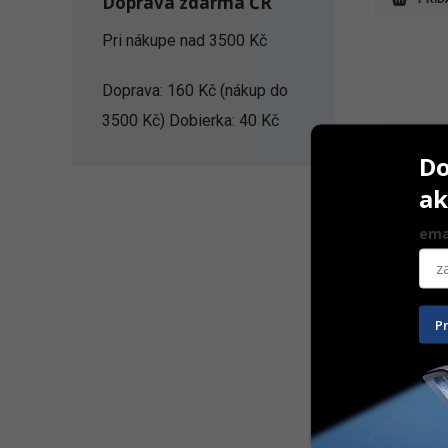
Doprava zdarma ČR
Pri nákupe nad 3500 Kč
Doprava: 160 Kč (nákup do
3500 Kč) Dobierka: 40 Kč
Do
ak
ema
Chloraxid 
P
200 g
5,70
€
Na sklad