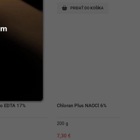
138,70 €.
92,50 €.
RIDAŤ DO KOŠÍKA
PRIDAŤ DO KOŠÍKA
vám
ro EDTA 17%
Chloran Plus NAOCl 6%
200 g
€
7,30
€