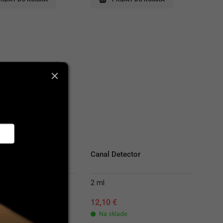
r Aqua Bottle Kit
Canal Detector
 3 ml
2 ml
Original
Current
0
€
92,50
€
12,10
€
price
price
lade
Na sklade
was:
is: