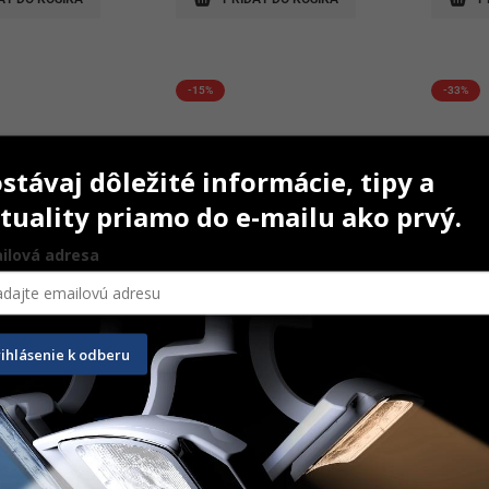
-15%
-33%
stávaj dôležité informácie, tipy a
tuality priamo do e-mailu ako prvý.
ilová adresa
2%
Endo-Prep Cream
Riva Sta
rihlásenie k odberu
10 ml
1,5 ml +
Original
Current
31,50
€
26,70
€
138,7
price
price
e
Na sklade
Na sk
was:
is: