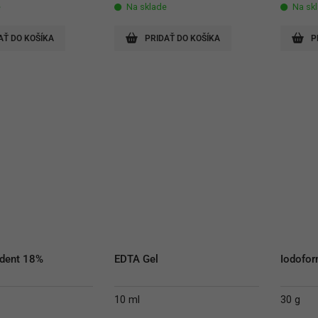
price
price
e
Na sklade
Na sk
was:
is:
102,30 €.
68,20 €.
AŤ DO KOŠÍKA
PRIDAŤ DO KOŠÍKA
P
adent 18%
EDTA Gel
Iodofo
10 ml
30 g