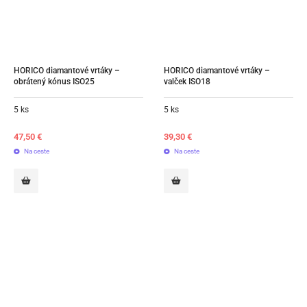
HORICO diamantové vrtáky – 
HORICO diamantové vrtáky – 
obrátený kónus ISO25
valček ISO18
5 ks
5 ks
47,50
€
39,30
€
Na ceste
Na ceste