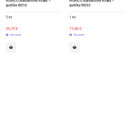
HORICO diamantové vrtáky – 
HORICO diamantové vrtáky – 
gulička ISO16
gulička ISO33
5 ks
1 ks
25,70
€
11,40
€
Na ceste
Na ceste