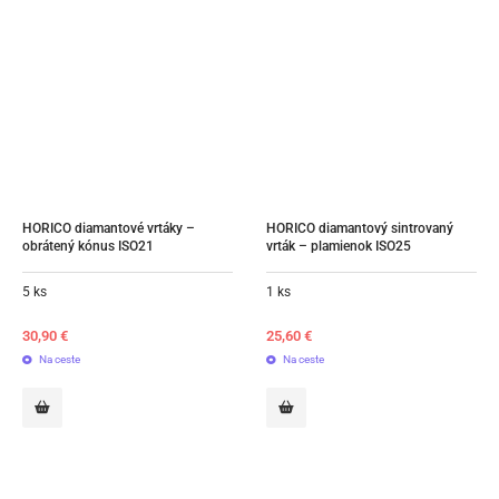
HORICO diamantové vrtáky – 
HORICO diamantový sintrovaný 
obrátený kónus ISO21
vrták – plamienok ISO25
5 ks
1 ks
30,90
€
25,60
€
Na ceste
Na ceste