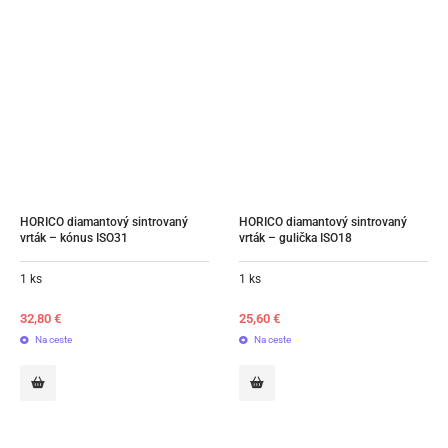
HORICO diamantový sintrovaný 
HORICO diamantový sintrovaný 
vrták – kónus ISO31
vrták – gulička ISO18
1 ks
1 ks
32,80
€
25,60
€
Na ceste
Na ceste