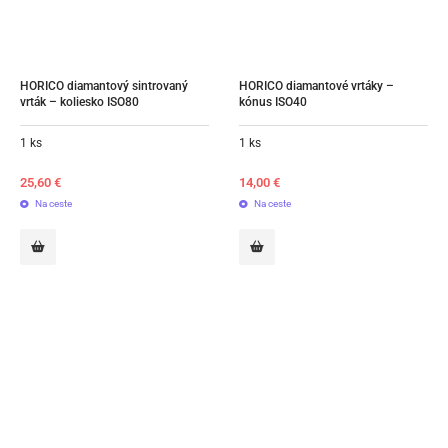
HORICO diamantový sintrovaný 
HORICO diamantové vrtáky – 
vrták – koliesko ISO80
kónus ISO40
1 ks
1 ks
25,60
€
14,00
€
Na ceste
Na ceste