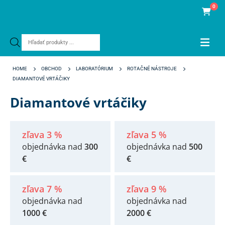
0
Products
search
HOME
OBCHOD
LABORATÓRIUM
ROTAČNÉ NÁSTROJE
DIAMANTOVÉ VRTÁČIKY
Diamantové vrtáčiky
zľava 3 %
zľava 5 %
objednávka nad
300
objednávka nad
500
€
€
zľava 7 %
zľava 9 %
objednávka nad
objednávka nad
1000 €
2000 €