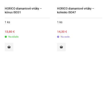
HORICO diamantové vrtáky – 
HORICO diamantové vrtáky – 
kónus ISO31
koliesko ISO47
1 ks
1 ks
13,80
€
14,30
€
Na sklade
Na ceste