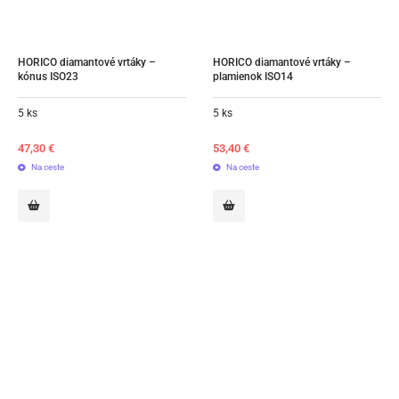
HORICO diamantové vrtáky – 
HORICO diamantové vrtáky – 
kónus ISO23
plamienok ISO14
5 ks
5 ks
47,30
€
53,40
€
Na ceste
Na ceste