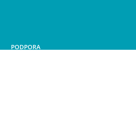
PODPORA
Doprava a platba
Reklamácie
Servis