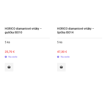
HORICO diamantové vrtáky – 
HORICO diamantové vrtáky – 
gulička ISO10
špička ISO14
5 ks
5 ks
25,70
€
47,30
€
Na ceste
Na ceste