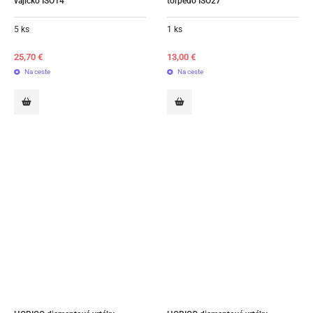
vajíčko ISO14
torpédo ISO27
5 ks
1 ks
25,70
€
13,00
€
Na ceste
Na ceste