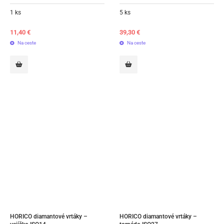
1 ks
5 ks
11,40
€
39,30
€
Na ceste
Na ceste
HORICO diamantové vrtáky – 
HORICO diamantové vrtáky – 