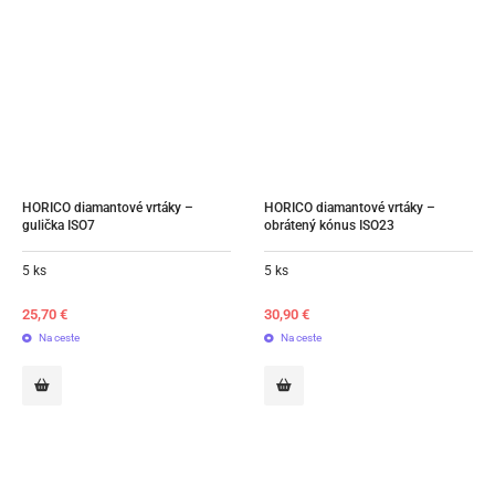
HORICO diamantové vrtáky – 
HORICO diamantové vrtáky – 
gulička ISO7
obrátený kónus ISO23
5 ks
5 ks
25,70
€
30,90
€
Na ceste
Na ceste