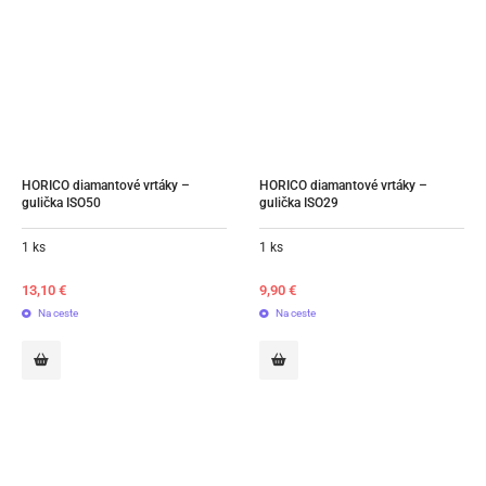
HORICO diamantové vrtáky – 
HORICO diamantové vrtáky – 
gulička ISO50
gulička ISO29
1 ks
1 ks
13,10
€
9,90
€
Na ceste
Na ceste