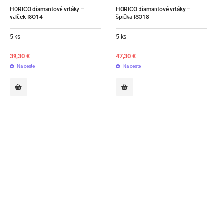
HORICO diamantové vrtáky – 
HORICO diamantové vrtáky – 
valček ISO14
špička ISO18
5 ks
5 ks
39,30
€
47,30
€
Na ceste
Na ceste