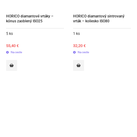
HORICO diamantové vrtáky – 
HORICO diamantový sintrovaný 
kónus zaoblený ISO25
vrták – koliesko ISO80
5 ks
1 ks
55,40
€
32,20
€
Na ceste
Na ceste