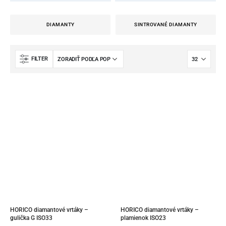
DIAMANTY
SINTROVANÉ DIAMANTY
FILTER
HORICO diamantové vrtáky – 
HORICO diamantové vrtáky – 
gulička G ISO33
plamienok ISO23