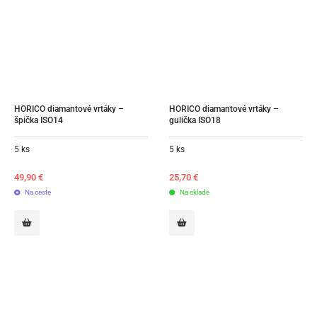
HORICO diamantové vrtáky – 
HORICO diamantové vrtáky – 
špička ISO14
gulička ISO18
5 ks
5 ks
49,90
€
25,70
€
Na ceste
Na sklade