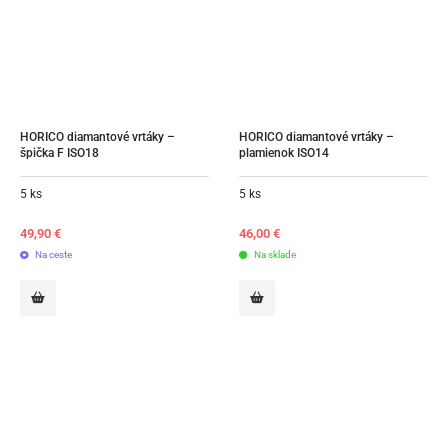
HORICO diamantové vrtáky – 
HORICO diamantové vrtáky – 
špička F ISO18
plamienok ISO14
5 ks
5 ks
49,90
€
46,00
€
Na ceste
Na sklade