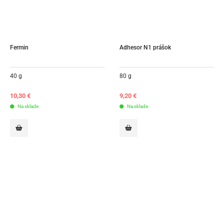
Fermin
Adhesor N1 prášok
40 g
80 g
10,30
€
9,20
€
Na sklade
Na sklade