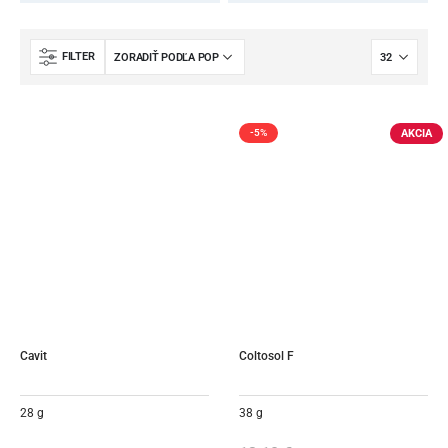
FILTER
AKCIA
-5%
Cavit
Coltosol F
28 g
38 g