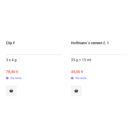
Clip F
Hoffmann´s cement č. 1
3 x 4 g
35 g + 15 ml
78,40
€
33,00
€
Na ceste
Na ceste