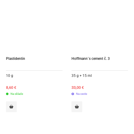
Plastidentin
Hoffmann´s cement č. 3
10 g
35 g + 15 ml
8,60
€
33,00
€
Na sklade
Na ceste