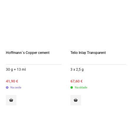
Hoffmann´s Copper cement
Telio Inlay Transparent
30 g + 13 ml
3 x 2,5 g
41,90
€
67,60
€
Na ceste
Na sklade