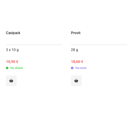
Cavipack
Provit
3 x 10 g
28 g
10,90
€
18,60
€
Na sklade
Na ceste