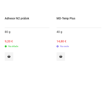
Adhesor N2 prášok
MD-Temp Plus
80 g
40 g
9,20
€
14,80
€
Na sklade
Na ceste