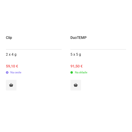
Clip
DuoTEMP
2 x 4 g
5 x 5 g
59,10
€
91,50
€
Na ceste
Na sklade