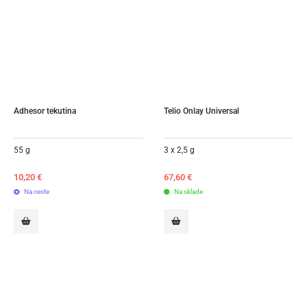
Adhesor tekutina
Telio Onlay Universal
55 g
3 x 2,5 g
10,20
€
67,60
€
Na ceste
Na sklade