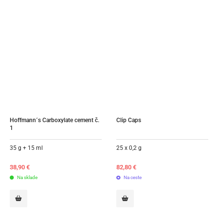
Hoffmann´s Carboxylate cement č. 
Clip Caps
1
35 g + 15 ml
25 x 0,2 g
38,90
€
82,80
€
Na sklade
Na ceste