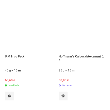
IRM Intro Pack
Hoffmann´s Carboxylate cement č. 
4
40 g + 15 ml
35 g + 15 ml
63,60
€
38,90
€
Na sklade
Na ceste