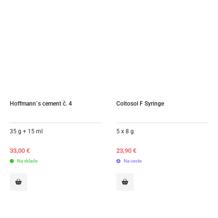
Hoffmann´s cement č. 4
Coltosol F Syringe
35 g + 15 ml
5 x 8 g
33,00
€
23,90
€
Na sklade
Na ceste