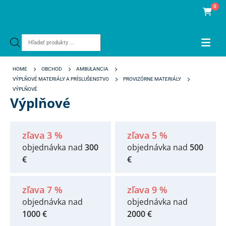
0
Products
search
HOME
OBCHOD
AMBULANCIA
VÝPLŇOVÉ MATERIÁLY A PRÍSLUŠENSTVO
PROVIZÓRNE MATERIÁLY
VÝPLŇOVÉ
Výplňové
zľava 3 %
zľava 5 %
objednávka nad
300
objednávka nad
500
€
€
zľava 7 %
zľava 9 %
objednávka nad
objednávka nad
1000 €
2000 €