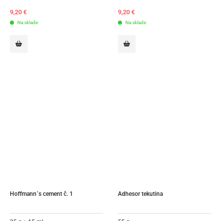
9,20
€
9,20
€
Na sklade
Na sklade
Hoffmann´s cement č. 1
Adhesor tekutina