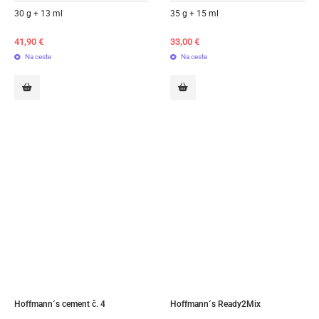
30 g + 13 ml
35 g + 15 ml
41,90
€
33,00
€
Na ceste
Na ceste
Hoffmann´s cement č. 4
Hoffmann´s Ready2Mix