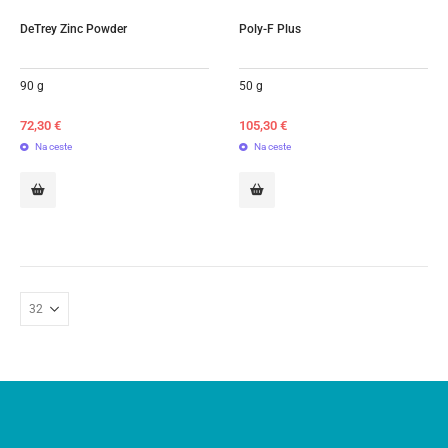
DeTrey Zinc Powder
Poly-F Plus
90 g
50 g
72,30
€
105,30
€
Na ceste
Na ceste