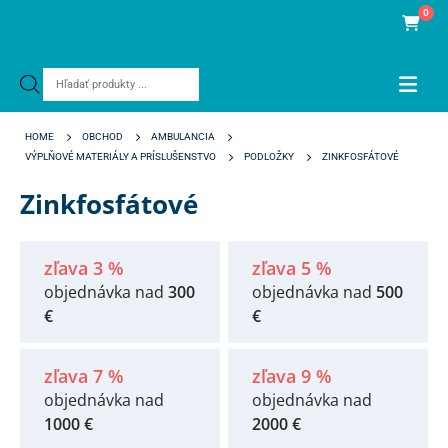
0
Products
search
HOME
OBCHOD
AMBULANCIA
VÝPLŇOVÉ MATERIÁLY A PRÍSLUŠENSTVO
PODLOŽKY
ZINKFOSFÁTOVÉ
Zinkfosfátové
zľava 3 %
zľava 5 %
objednávka nad
300
objednávka nad
500
€
€
zľava 7 %
zľava 9 %
objednávka nad
objednávka nad
1000 €
2000 €