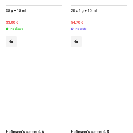
35 g + 15 ml
20 x 1 g + 10 ml
33,00
€
54,70
€
Na sklade
Na ceste
Hoffmann´s cement č. 6
Hoffmann´s cement č. 5