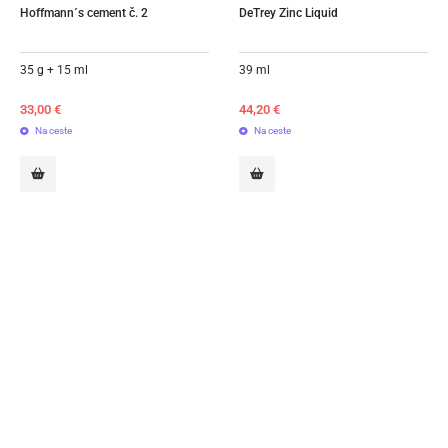
Hoffmann´s cement č. 2
DeTrey Zinc Liquid
35 g + 15 ml
39 ml
33,00
€
44,20
€
Na ceste
Na ceste