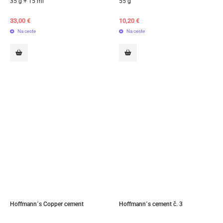
35 g + 15 ml
55 g
33,00
€
10,20
€
Na ceste
Na ceste
Hoffmann´s Copper cement
Hoffmann´s cement č. 3