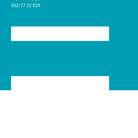
052/77 22 029
© 2008-2024
Jarident
|
Pravidlá cookies
|
Ochrana osobných údajov
| Marketing
Art
Tvorba web stránok