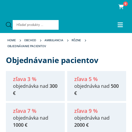
0
Products
search
HOME
OBCHOD
AMBULANCIA
RÔZNE
OBJEDNÁVANIE PACIENTOV
Objednávanie pacientov
zľava 3 %
zľava 5 %
objednávka nad
300
objednávka nad
500
€
€
zľava 7 %
zľava 9 %
objednávka nad
objednávka nad
1000 €
2000 €