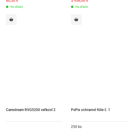
60,30
€
3 936,00
€
Na sklade
Na sklade
Carestream RVG5200 veľkosť 2
PsPix ochranné fólie č. 1
250 ks