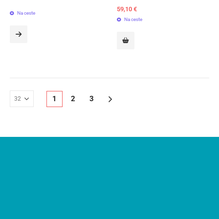
59,10
€
Na ceste
Na ceste
1
2
3