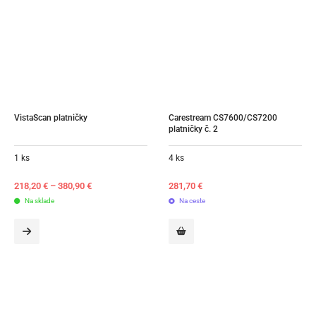
VistaScan platničky
Carestream CS7600/CS7200 
platničky č. 2
1 ks
4 ks
218,20
€
–
380,90
€
281,70
€
Na sklade
Na ceste