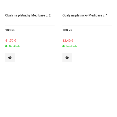
Obaly na platničky Medibase č. 2
Obaly na platničky Medibase č. 1
300 ks
100 ks
41,70
€
13,40
€
Na sklade
Na sklade