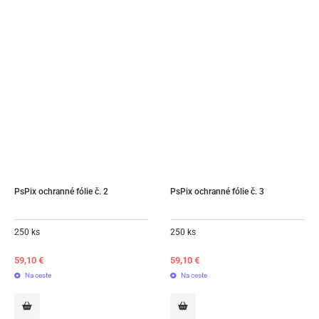
PsPix ochranné fólie č. 2
PsPix ochranné fólie č. 3
250 ks
250 ks
59,10
€
59,10
€
Na ceste
Na ceste