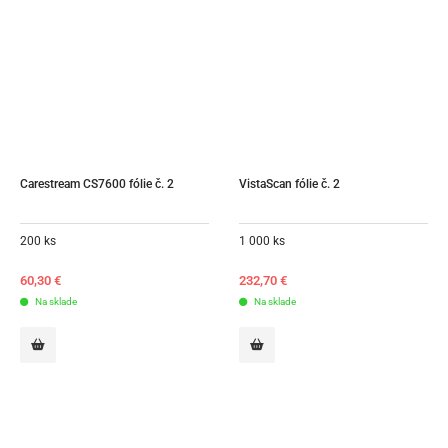
Carestream CS7600 fólie č. 2
VistaScan fólie č. 2
200 ks
1 000 ks
60,30
€
232,70
€
Na sklade
Na sklade