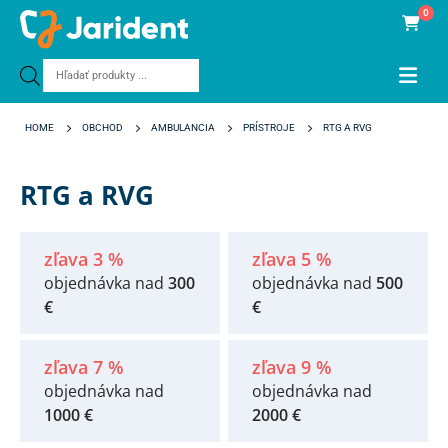
0
Products
search
HOME
OBCHOD
AMBULANCIA
PRÍSTROJE
RTG A RVG
RTG a RVG
zľava 3 %
zľava 5 %
objednávka nad
300
objednávka nad
500
€
€
zľava 7 %
zľava 9 %
objednávka nad
objednávka nad
1000 €
2000 €