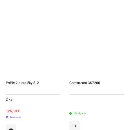
PsPix 2 platničky č. 2
Carestream CS7200
2 ks
126,10
€
Na sklade
Na ceste