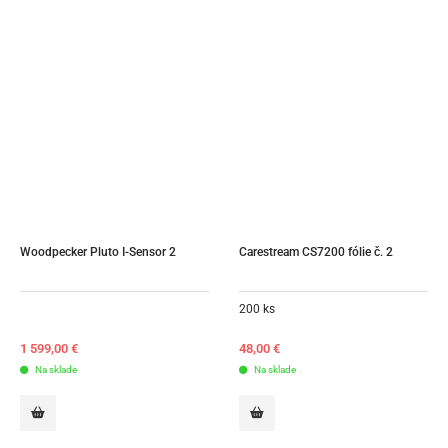
Woodpecker Pluto I-Sensor 2
Carestream CS7200 fólie č. 2
200 ks
1 599,00
€
48,00
€
Na sklade
Na sklade