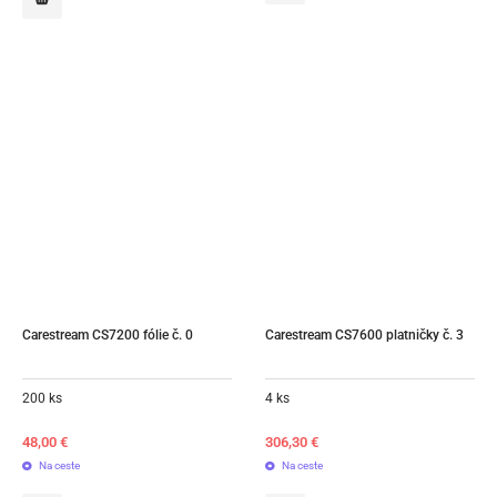
Carestream CS7200 fólie č. 0
Carestream CS7600 platničky č. 3
200 ks
4 ks
48,00
€
306,30
€
Na ceste
Na ceste