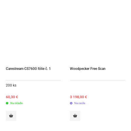
Carestream CS7600 fólie č. 1
Woodpecker Free Scan
200 ks
60,30
€
3 198,00
€
Na sklade
Na ceste