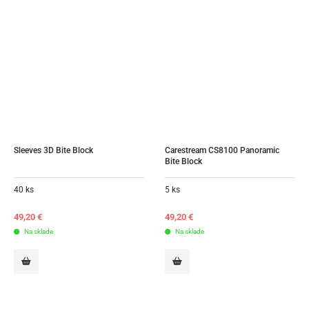
Sleeves 3D Bite Block
Carestream CS8100 Panoramic 
Bite Block
40 ks
5 ks
49,20
€
49,20
€
Na sklade
Na sklade