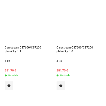
Carestream CS7600/CS7200 
Carestream CS7600/CS7200 
platničky č. 1
platničky č. 0
4 ks
4 ks
281,70
€
281,70
€
Na sklade
Na sklade