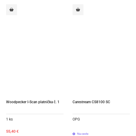
Woodpecker I-Scan platnička č. 1
Carestream CS8100 SC
1 ks
OPG
55,40
€
Na ceste