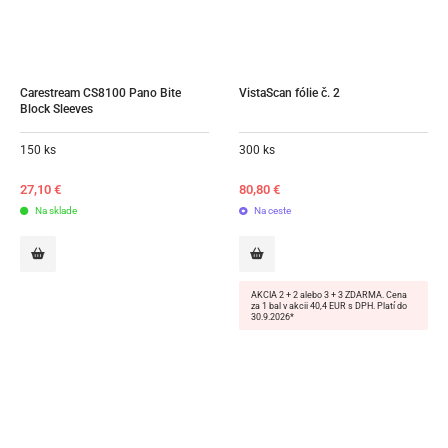
Carestream CS8100 Pano Bite 
VistaScan fólie č. 2
Block Sleeves
150 ks
300 ks
27,10
€
80,80
€
Na sklade
Na ceste
AKCIA 2 + 2 alebo 3 + 3 ZDARMA. Cena
za 1 bal v akcii 40,4 EUR s DPH. Platí do
30.9.2026*