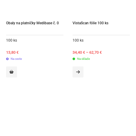
Obaly na platničky Medibase č. 0
VistaScan fólie 100 ks
100 ks
100 ks
13,80
€
34,40
€
–
62,70
€
Na ceste
Na sklade