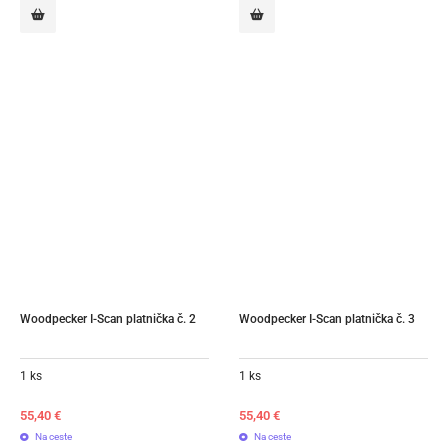
Woodpecker I-Scan platnička č. 2
Woodpecker I-Scan platnička č. 3
1 ks
1 ks
55,40
€
55,40
€
Na ceste
Na ceste