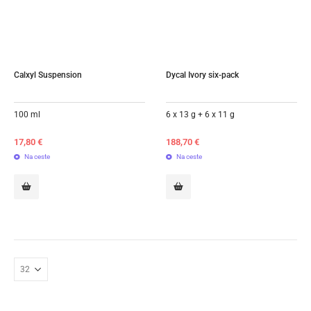
Calxyl Suspension
Dycal Ivory six-pack
100 ml
6 x 13 g + 6 x 11 g
17,80
€
188,70
€
Na ceste
Na ceste