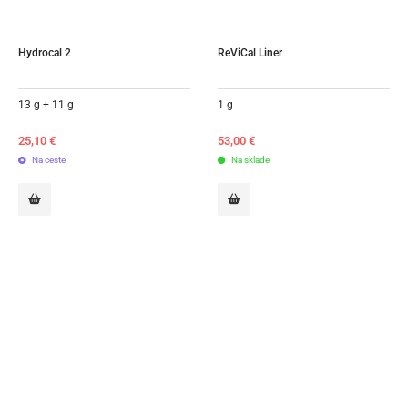
Hydrocal 2
ReViCal Liner
13 g + 11 g
1 g
25,10
€
53,00
€
Na ceste
Na sklade