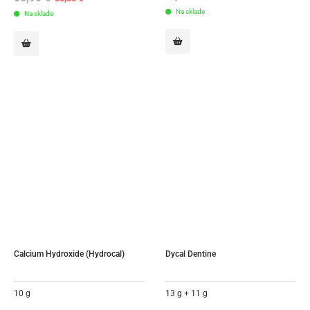
price
price
Na sklade
Na sklade
was:
is:
56,90 €.
55,30 €.
Calcium Hydroxide (Hydrocal)
Dycal Dentine
10 g
13 g + 11 g