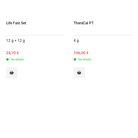
Life Fast Set
TheraCal PT
12 g + 12 g
4 g
24,70
€
106,00
€
Na sklade
Na sklade