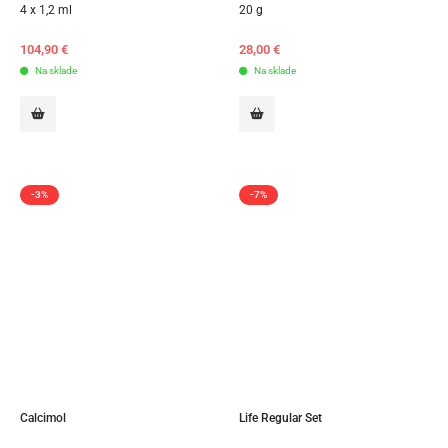
4 x 1,2 ml
20 g
104,90
€
28,00
€
Na sklade
Na sklade
-3%
-7%
Calcimol
Life Regular Set