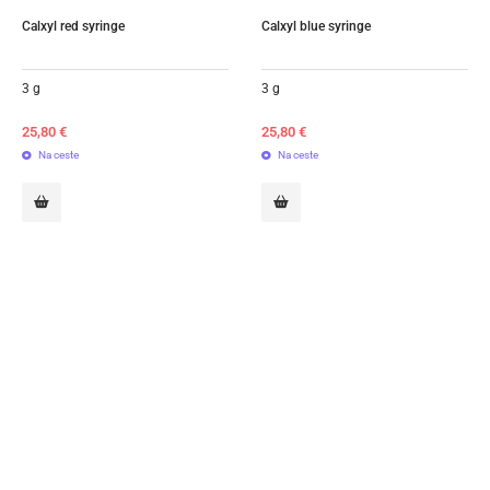
Calxyl red syringe
Calxyl blue syringe
3 g
3 g
25,80
€
25,80
€
Na ceste
Na ceste