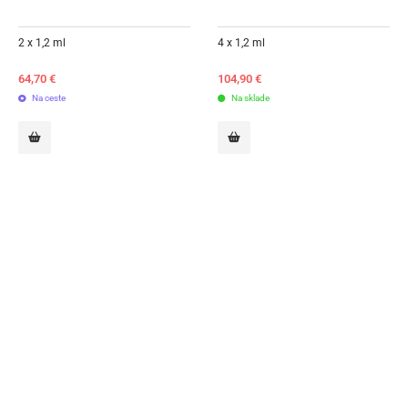
2 x 1,2 ml
4 x 1,2 ml
64,70
€
104,90
€
Na ceste
Na sklade