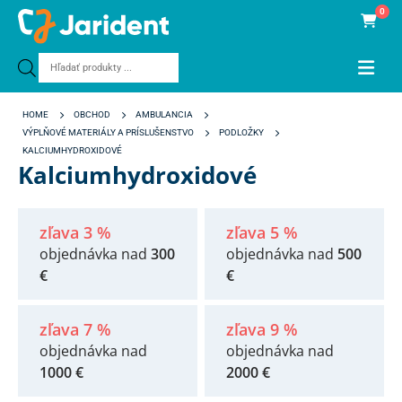
0
Products
search
HOME
OBCHOD
AMBULANCIA
VÝPLŇOVÉ MATERIÁLY A PRÍSLUŠENSTVO
PODLOŽKY
KALCIUMHYDROXIDOVÉ
Kalciumhydroxidové
zľava 3 %
zľava 5 %
objednávka nad
300
objednávka nad
500
€
€
zľava 7 %
zľava 9 %
objednávka nad
objednávka nad
1000 €
2000 €