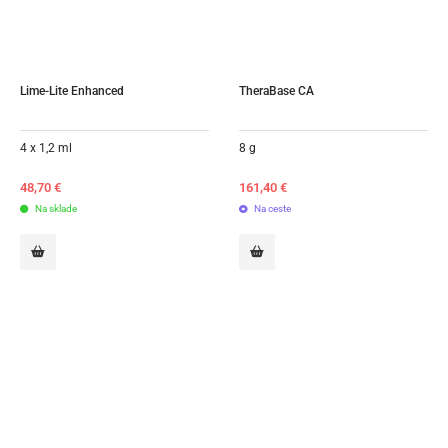
Lime-Lite Enhanced
TheraBase CA
4 x 1,2 ml
8 g
48,70
€
161,40
€
Na sklade
Na ceste