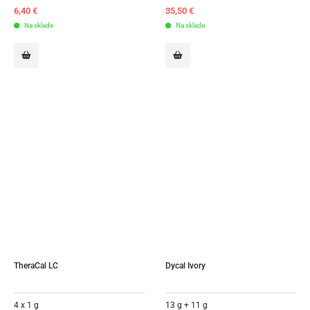
6,40
€
35,50
€
Na sklade
Na sklade
TheraCal LC
Dycal Ivory
4 x 1 g
13 g + 11 g