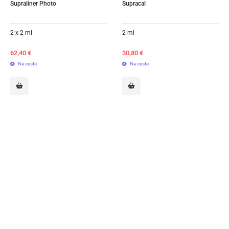
Supraliner Photo
Supracal
2 x 2 ml
2 ml
62,40
€
30,80
€
Na ceste
Na ceste