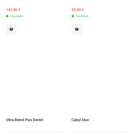
141,80
€
35,50
€
Na sklade
Na sklade
Ultra-Blend Plus Dentin
Calxyl blue