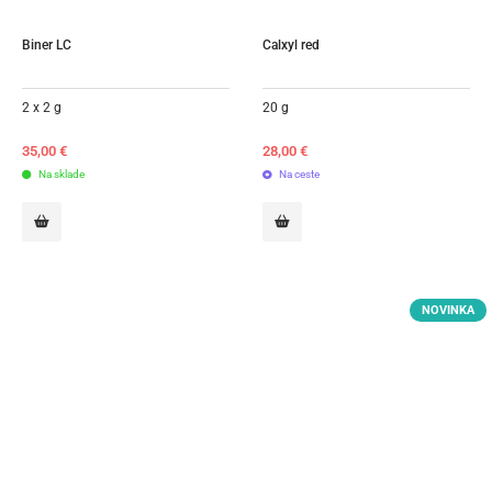
Biner LC
Calxyl red
2 x 2 g
20 g
35,00
€
28,00
€
Na sklade
Na ceste
NOVINKA