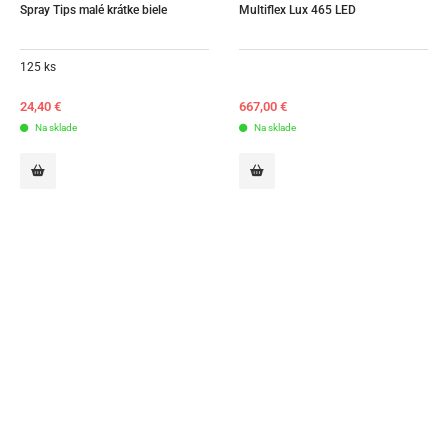
Spray Tips malé krátke biele
Multiflex Lux 465 LED
125 ks
24,40
€
667,00
€
Na sklade
Na sklade