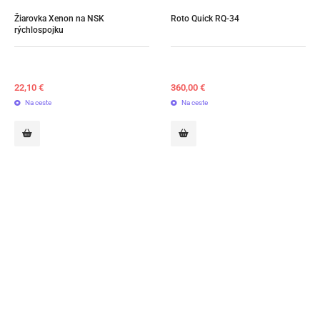
Žiarovka Xenon na NSK 
Roto Quick RQ-34
rýchlospojku
22,10
€
360,00
€
Na ceste
Na ceste