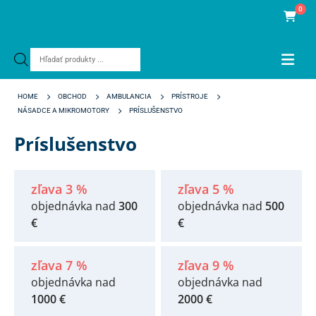
0
Products
search
HOME
OBCHOD
AMBULANCIA
PRÍSTROJE
NÁSADCE A MIKROMOTORY
PRÍSLUŠENSTVO
Príslušenstvo
zľava 3 %
zľava 5 %
objednávka nad
300
objednávka nad
500
€
€
zľava 7 %
zľava 9 %
objednávka nad
objednávka nad
1000 €
2000 €