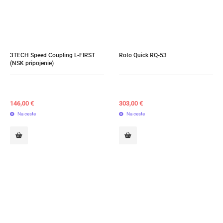
3TECH Speed Coupling L-FIRST 
Roto Quick RQ-53
(NSK pripojenie)
146,00
€
303,00
€
Na ceste
Na ceste