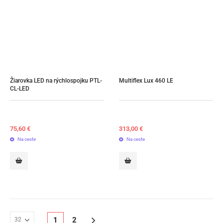
Žiarovka LED na rýchlospojku PTL-
Multiflex Lux 460 LE
CL-LED
75,60
€
313,00
€
Na ceste
Na ceste
1
2