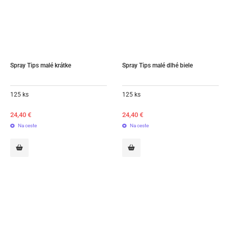
Spray Tips malé krátke
Spray Tips malé dlhé biele
125 ks
125 ks
24,40
€
24,40
€
Na ceste
Na ceste