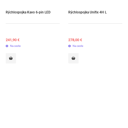
Rýchlospojka Kavo 6-pin LED
Rýchlospojka Unifix 4H L
241,90
€
278,00
€
Na ceste
Na ceste