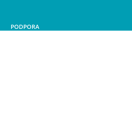
PODPORA
Doprava a platba
Reklamácie
Servis