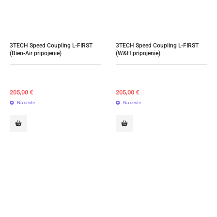
3TECH Speed Coupling L-FIRST 
3TECH Speed Coupling L-FIRST 
(Bien-Air pripojenie)
(W&H pripojenie)
205,00
€
205,00
€
Na ceste
Na ceste