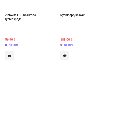
Žiarovka LED na Sirona 
Rýchlospojka R420
rýchlospojku
56,90
€
188,00
€
Na ceste
Na ceste