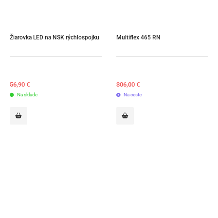
Žiarovka LED na NSK rýchlospojku
Multiflex 465 RN
56,90
€
306,00
€
Na sklade
Na ceste