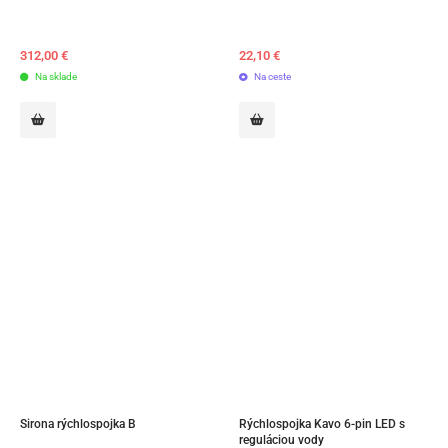
312,00
€
22,10
€
Na sklade
Na ceste
Sirona rýchlospojka B
Rýchlospojka Kavo 6-pin LED s 
reguláciou vody