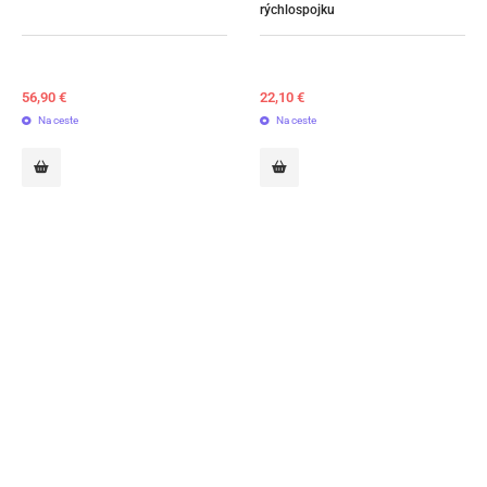
rýchlospojku
56,90
€
22,10
€
Na ceste
Na ceste