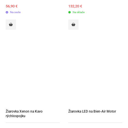
56,90
€
132,20
€
Na ceste
Na sklade
Žiarovka Xenon na Kavo 
Žiarovka LED na Bien-Air Motor
rýchlospojku