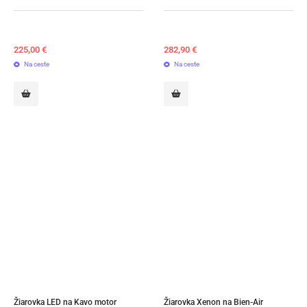
225,00
€
282,90
€
Na ceste
Na ceste
Žiarovka LED na Kavo motor
Žiarovka Xenon na Bien-Air 