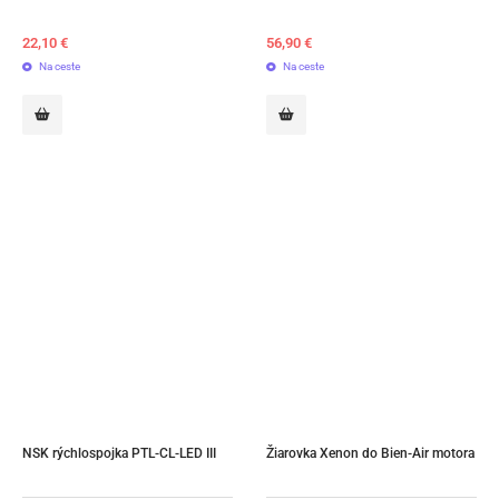
22,10
€
56,90
€
Na ceste
Na ceste
NSK rýchlospojka PTL-CL-LED III
Žiarovka Xenon do Bien-Air motora