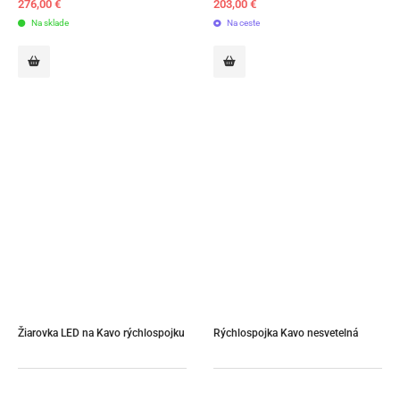
276,00
€
203,00
€
Na sklade
Na ceste
Žiarovka LED na Kavo rýchlospojku
Rýchlospojka Kavo nesvetelná