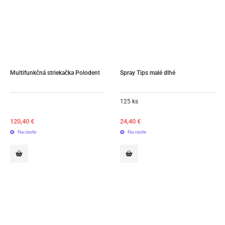
Multifunkčná striekačka Polodent
Spray Tips malé dlhé
125 ks
120,40
€
24,40
€
Na ceste
Na ceste