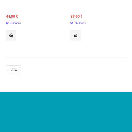
44,30
€
88,60
€
Na ceste
Na ceste