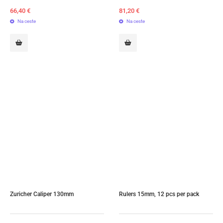
66,40
€
81,20
€
Na ceste
Na ceste
Zuricher Caliper 130mm
Rulers 15mm, 12 pcs per pack