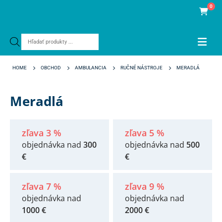
0
Products
search
HOME
OBCHOD
AMBULANCIA
RUČNÉ NÁSTROJE
MERADLÁ
Meradlá
zľava 3 %
zľava 5 %
objednávka nad
300
objednávka nad
500
€
€
zľava 7 %
zľava 9 %
objednávka nad
objednávka nad
1000 €
2000 €