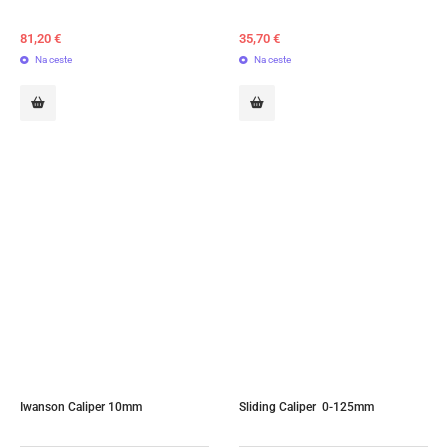
81,20
€
35,70
€
Na ceste
Na ceste
Iwanson Caliper 10mm
Sliding Caliper  0-125mm