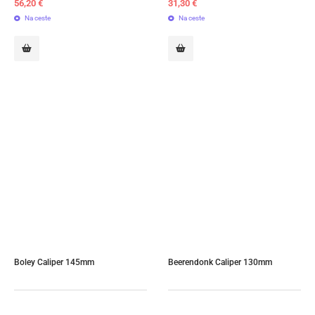
56,20
€
31,30
€
Na ceste
Na ceste
Boley Caliper 145mm
Beerendonk Caliper 130mm