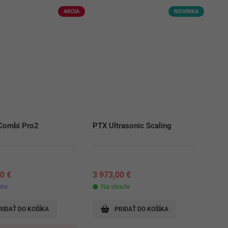
AKCIA
NOVINKA
 Combi Pro2
PTX Ultrasonic Scaling
00
€
3 973,00
€
ste
Na sklade
RIDAŤ DO KOŠÍKA
PRIDAŤ DO KOŠÍKA