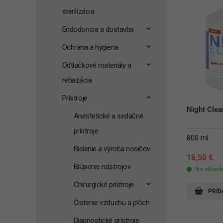
sterilizácia
Endodoncia a dostavba
Ochrana a hygiena
Odtlačkové materiály a
rebazácia
Prístroje
Night Clea
Anestetické a sedačné
prístroje
800 ml
Bielenie a výroba nosičov
18,50
€
Brúsenie nástrojov
Na sklad
Chirurgické prístroje
PRID
Čistenie vzduchu a plôch
Diagnostické prístroje