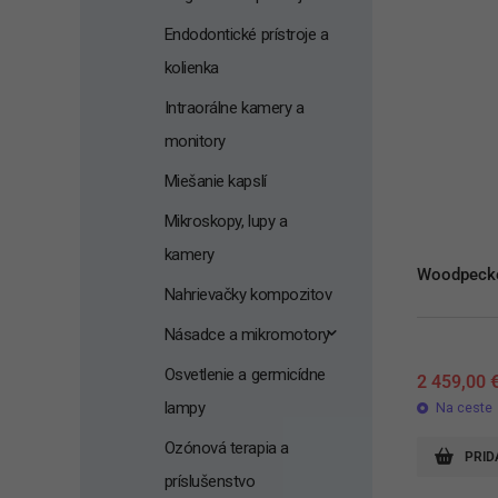
Endodontické prístroje a
kolienka
Intraorálne kamery a
monitory
Miešanie kapslí
Mikroskopy, lupy a
kamery
Woodpecke
Nahrievačky kompozitov
Násadce a mikromotory
Osvetlenie a germicídne
2 459,00
lampy
Na ceste
Ozónová terapia a
PRID
príslušenstvo