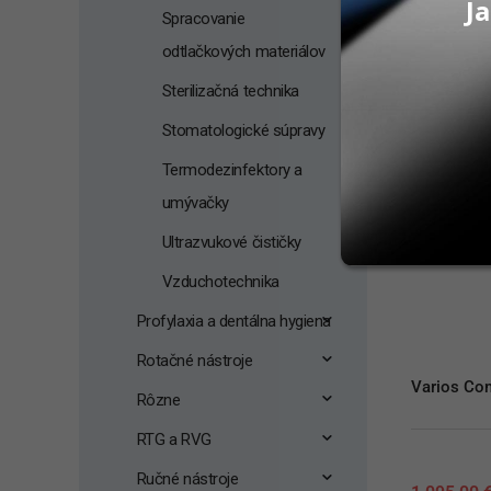
Ja
Spracovanie
PRID
odtlačkových materiálov
Sterilizačná technika
Stomatologické súpravy
Termodezinfektory a
umývačky
Ultrazvukové čističky
Vzduchotechnika
Profylaxia a dentálna hygiena
Rotačné nástroje
Varios Com
Rôzne
RTG a RVG
Ručné nástroje