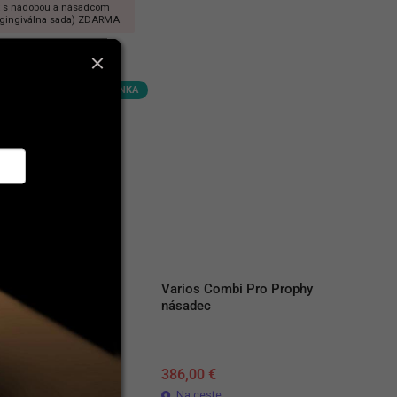
it s nádobou a násadcom
ngingiválna sada) ZDARMA
NOVINKA
s Duo
Varios Combi Pro Prophy 
násadec
Original
Current
00
€
7 055,00
€
386,00
€
price
price
ste
Na ceste