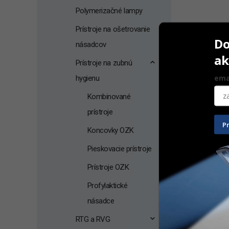
Polymerizačné lampy
Prístroje na ošetrovanie
Do
násadcov
ak
Prístroje na zubnú
ema
hygienu
Kombinované
prístroje
P
Koncovky OZK
Pieskovacie prístroje
Varios Com
Prístroje OZK
Profylaktické
násadce
1 385,00
RTG a RVG
Na ceste