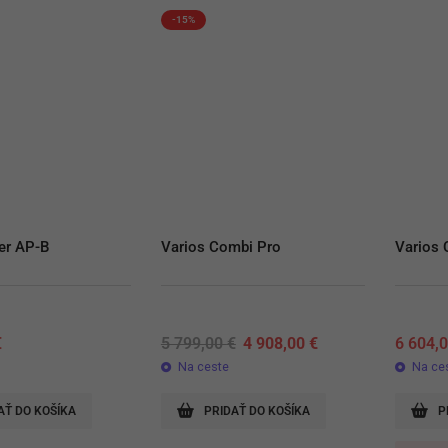
-15%
r AP-B
Varios Combi Pro
Varios
Original
Current
€
5 799,00
€
4 908,00
€
6 604,
price
price
Na ceste
Na ce
was:
is:
5
4
799,00 €.
908,00 €.
AŤ DO KOŠÍKA
PRIDAŤ DO KOŠÍKA
P