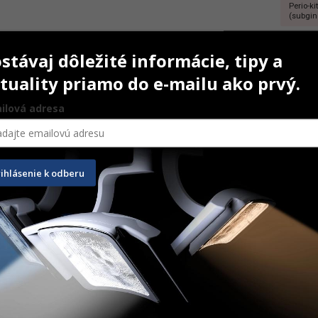
Perio-k
(subgi
stávaj dôležité informácie, tipy a
-19%
tuality priamo do e-mailu ako prvý.
ilová adresa
rihlásenie k odberu
bi Pro2 Perio Set
MyLunos Duo/Vector stolík
MyLuno
€
1 277,00
€
8 667,
Na ceste
Na ce