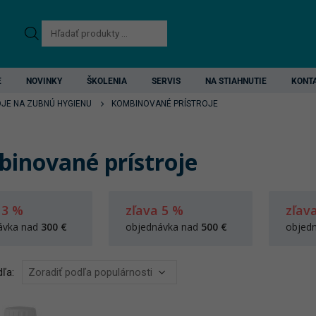
Products
search
E
NOVINKY
ŠKOLENIA
SERVIS
NA STIAHNUTIE
KONT
OJE NA ZUBNÚ HYGIENU
KOMBINOVANÉ PRÍSTROJE
inované prístroje
 3 %
zľava 5 %
zľav
ávka nad
300 €
objednávka nad
500 €
objed
ľa: