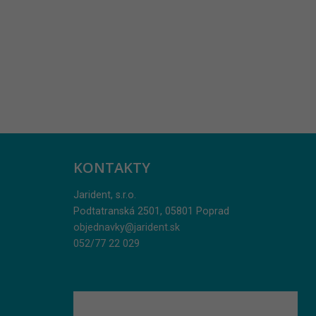
KONTAKTY
Jarident, s.r.o.
Podtatranská 2501, 05801 Poprad
objednavky@jarident.sk
052/77 22 029