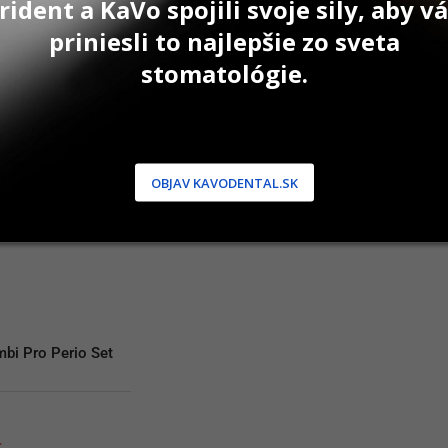
rident a KaVo spojili svoje sily, aby 
priniesli to najlepšie zo sveta
AŤ DO KOŠÍKA
PRIDAŤ DO KOŠÍKA
P
stomatológie.
OBJAV KAVODENTAL.SK
bi Pro Perio Set