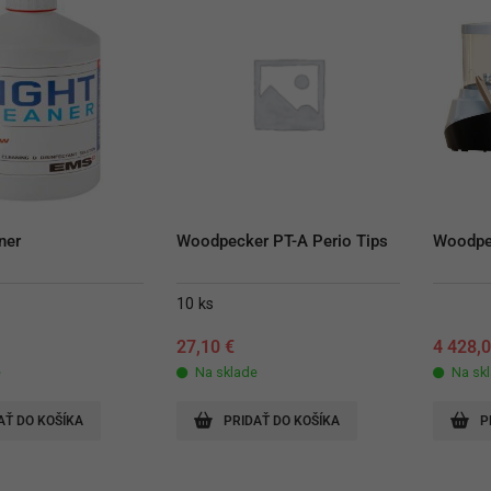
ner
Woodpecker PT-A Perio Tips
Woodpe
10 ks
27,10
€
4 428,
e
Na sklade
Na sk
AŤ DO KOŠÍKA
PRIDAŤ DO KOŠÍKA
P