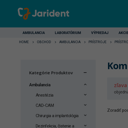
AMBULANCIA
LABORATÓRIUM
VÝPREDAJ
AKCI
HOME
OBCHOD
AMBULANCIA
PRÍSTROJE
PRÍSTR
Komb
Kategórie Produktov
zľava
Ambulancia
objedn
Anestézia
CAD-CAM
Zoradiť pod
Chirurgia a implantológia
Dezinfekcia, čistenie a