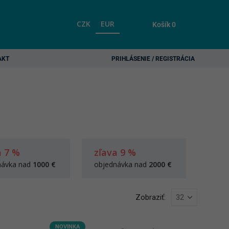
CZK
EUR
Košík
0
AKT
PRIHLÁSENIE / REGISTRÁCIA
a 7 %
zľava 9 %
návka nad
1000 €
objednávka nad
2000 €
Zobraziť:
NOVINKA