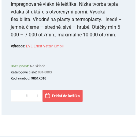
Impregnované vláknité leštítka. Nízka tvorba tepla
vďaka štruktúre s otvorenými pórmi. Vysoká
flexibilita. Vhodné na plasty a termoplasty. Hnedé –
jemné, čierne – stredné, sivé – hrubé. Otáčky min 5
000 – 7 000 ot./min., maximálne 10 000 ot./min.
Výrobca:
EVE Ernst Vetter GmbH
Dostupnosť:
Na sklade
Katalógové číslo:
081-080S
Kód výrobcu:
9851X010
Pridať do košíka