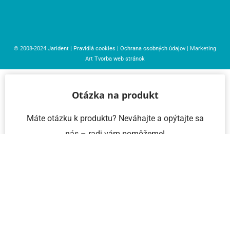
© 2008-2024
Jarident
|
Pravidlá cookies
|
Ochrana osobných údajov
| Marketing
Art
Tvorba web stránok
Otázka na produkt
Máte otázku k produktu? Neváhajte a opýtajte sa
nás – radi vám pomôžeme!
Meno a priezvisko
Email
Telefón