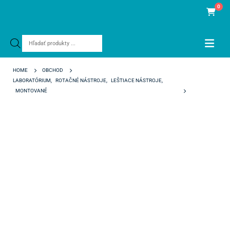
0
Products
search
HOME
OBCHOD
LABORATÓRIUM
,
ROTAČNÉ NÁSTROJE
,
LEŠTIACE NÁSTROJE
,
MONTOVANÉ
EVE FIBERWHEELS COARSE SIVÉ 25 X 11 MM