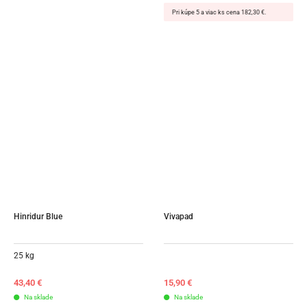
Pri kúpe 5 a viac ks cena 182,30 €.
Hinridur Blue
Vivapad
25 kg
43,40
€
15,90
€
Na sklade
Na sklade