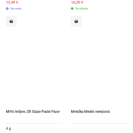
12,40
€
16,20
€
Na ceste
Na sklade
MiYo InSync ZR Glaze Paste Fluor
Mriežka Medin nerezová
4 g