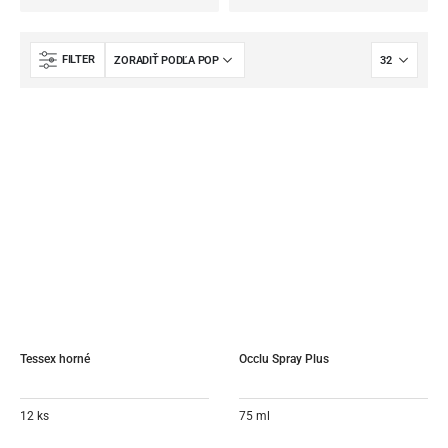
FILTER
Tessex horné
Occlu Spray Plus
12 ks
75 ml