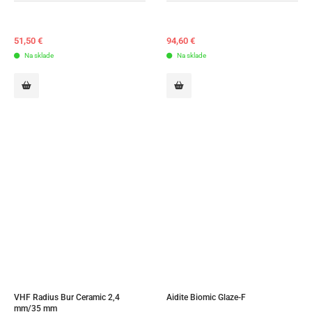
51,50
€
94,60
€
Na sklade
Na sklade
VHF Radius Bur Ceramic 2,4 
Aidite Biomic Glaze-F
mm/35 mm