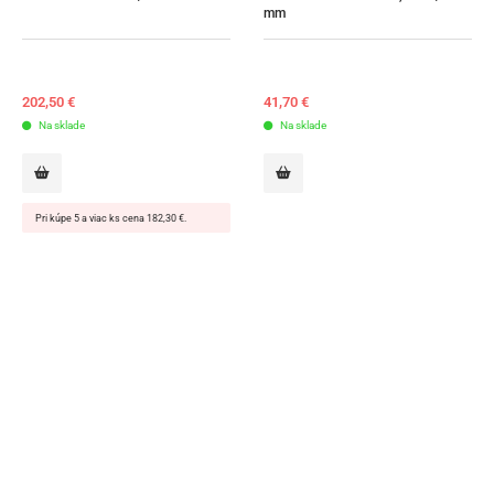
mm
202,50
€
41,70
€
Na sklade
Na sklade
Pri kúpe 5 a viac ks cena 182,30 €.