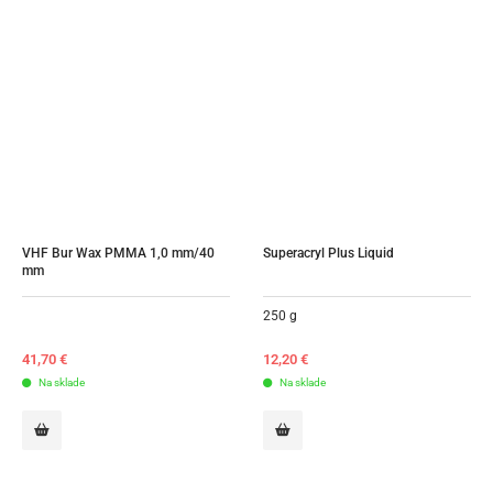
VHF Bur Wax PMMA 1,0 mm/40 
Superacryl Plus Liquid
mm
250 g
41,70
€
12,20
€
Na sklade
Na sklade