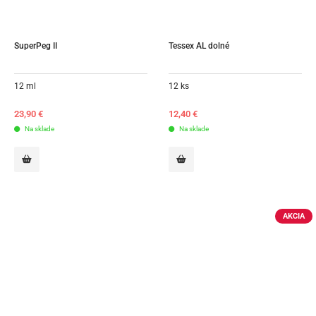
SuperPeg II
Tessex AL dolné
12 ml
12 ks
23,90
€
12,40
€
Na sklade
Na sklade
AKCIA