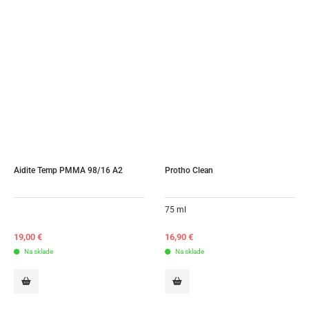
Aidite Temp PMMA 98/16 A2
Protho Clean
75 ml
19,00
€
16,90
€
Na sklade
Na sklade