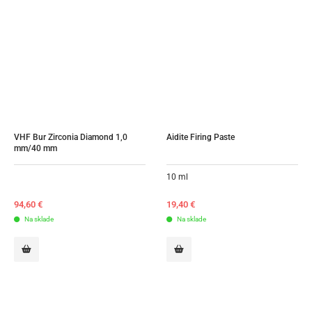
VHF Bur Zirconia Diamond 1,0 
Aidite Firing Paste
mm/40 mm
10 ml
94,60
€
19,40
€
Na sklade
Na sklade