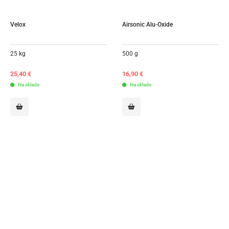
Velox
Airsonic Alu-Oxide
25 kg
500 g
25,40
€
16,90
€
Na sklade
Na sklade