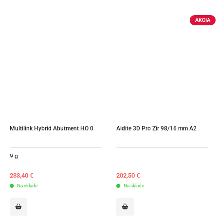
AKCIA
Multilink Hybrid Abutment HO 0
Aidite 3D Pro Zir 98/16 mm A2
9 g
233,40
€
202,50
€
Na sklade
Na sklade