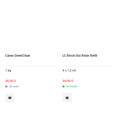
Cavex GreenClean
LC Block-Out Resin Refill
1 kg
4 x 1,2 ml
30,30
€
54,90
€
Na ceste
Na sklade