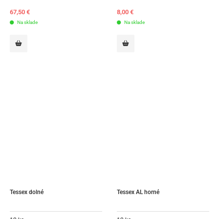
67,50
€
8,00
€
Na sklade
Na sklade
Tessex dolné
Tessex AL horné