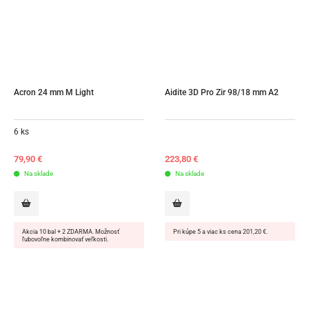
Acron 24 mm M Light
Aidite 3D Pro Zir 98/18 mm A2
6 ks
79,90
€
223,80
€
Na sklade
Na sklade
Akcia 10 bal + 2 ZDARMA. Možnosť
Pri kúpe 5 a viac ks cena 201,20 €.
ľubovoľne kombinovať veľkosti.