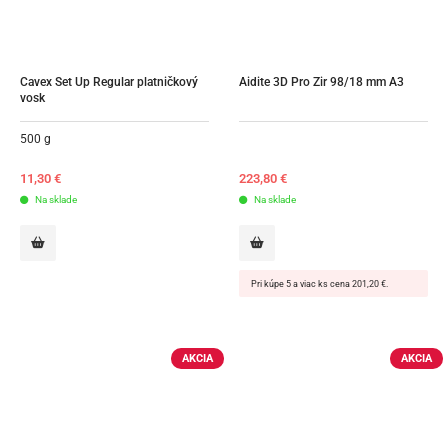
Cavex Set Up Regular platničkový 
Aidite 3D Pro Zir 98/18 mm A3
vosk
500 g
11,30
€
223,80
€
Na sklade
Na sklade
Pri kúpe 5 a viac ks cena 201,20 €.
AKCIA
AKCIA