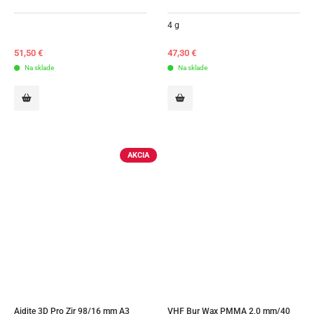
4 g
51,50
€
47,30
€
Na sklade
Na sklade
AKCIA
Aidite 3D Pro Zir 98/16 mm A3
VHF Bur Wax PMMA 2,0 mm/40 