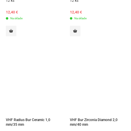
12 ks
12 ks
12,40
€
12,40
€
Na sklade
Na sklade
VHF Radius Bur Ceramic 1,0 
VHF Bur Zirconia Diamond 2,0 
mm/35 mm
mm/40 mm