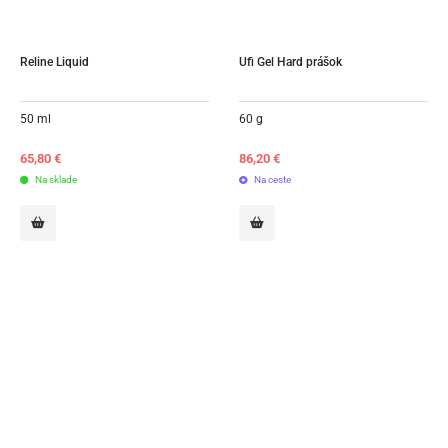
Reline Liquid
Ufi Gel Hard prášok
50 ml
60 g
65,80
€
86,20
€
Na sklade
Na ceste