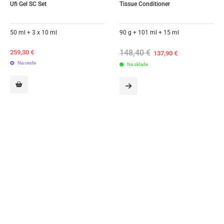
Ufi Gel SC Set
Tissue Conditioner
50 ml + 3 x 10 ml
90 g + 101 ml + 15 ml
148,40
€
Original
Current
259,30
€
137,90
€
price
price
Na ceste
Na sklade
was:
is:
148,40 €.
137,90 €.