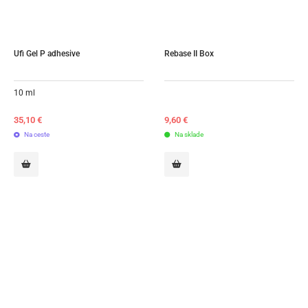
Ufi Gel P adhesive
Rebase II Box
10 ml
35,10
€
9,60
€
Na ceste
Na sklade