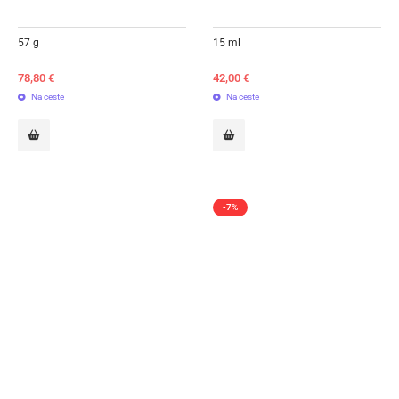
57 g
15 ml
78,80
€
42,00
€
Na ceste
Na ceste
-7%