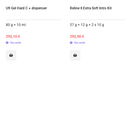
Ufi Gel Hard C + dispenser
Reline II Extra Soft Intro Kit
80 g + 10 ml
57 g + 12 g + 2 x 10 g
292,10
€
292,90
€
Na ceste
Na ceste