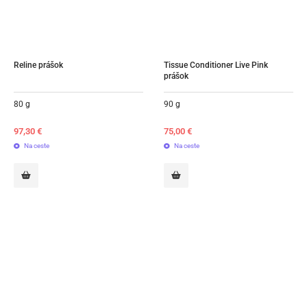
Reline prášok
Tissue Conditioner Live Pink 
prášok
80 g
90 g
97,30
€
75,00
€
Na ceste
Na ceste