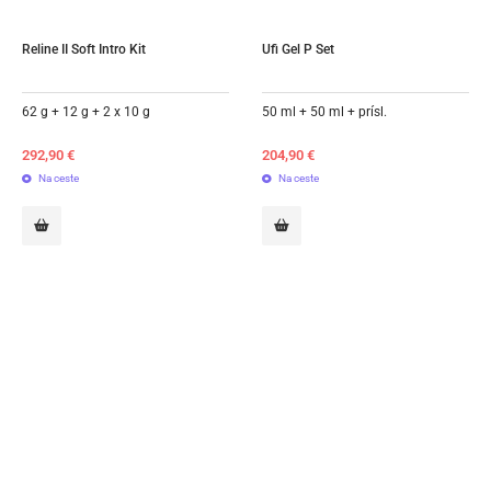
Reline II Soft Intro Kit
Ufi Gel P Set
62 g + 12 g + 2 x 10 g
50 ml + 50 ml + prísl.
292,90
€
204,90
€
Na ceste
Na ceste