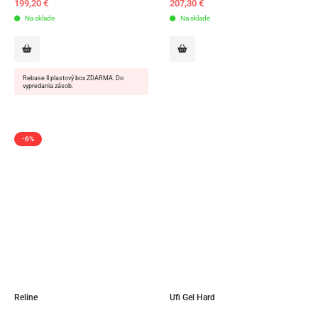
199,20
€
207,30
€
Na sklade
Na sklade
Rebase II plastový box ZDARMA. Do
vypredania zásob.
-6%
Reline
Ufi Gel Hard