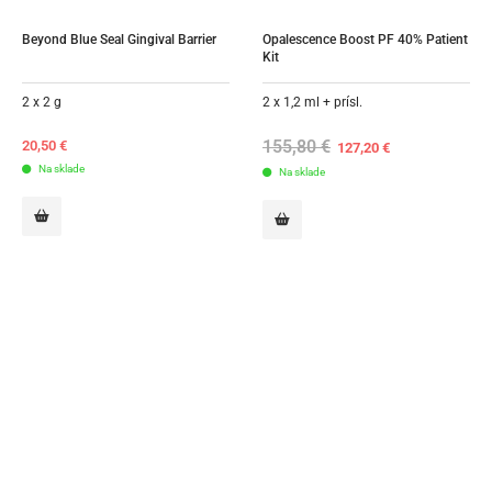
Beyond Blue Seal Gingival Barrier
Opalescence Boost PF 40% Patient 
Kit
2 x 2 g
2 x 1,2 ml + prísl.
155,80
€
Original
Current
20,50
€
127,20
€
price
price
Na sklade
Na sklade
was:
is:
155,80 €.
127,20 €.