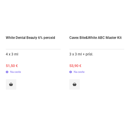
White Dental Beauty 6% peroxid
Cavex Bite&White ABC Master Kit
4 x 3 ml
3 x 3 ml + prísl.
51,50
€
53,90
€
Na ceste
Na ceste