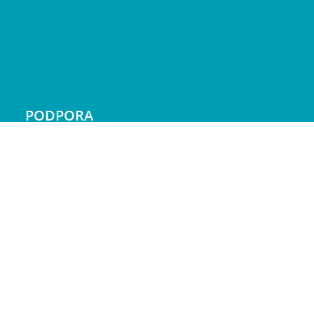
PODPORA
Doprava a platba
Reklamácie
Servis