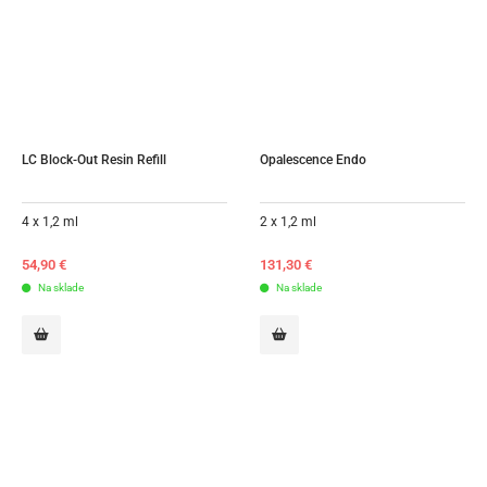
LC Block-Out Resin Refill
Opalescence Endo
4 x 1,2 ml
2 x 1,2 ml
54,90
€
131,30
€
Na sklade
Na sklade