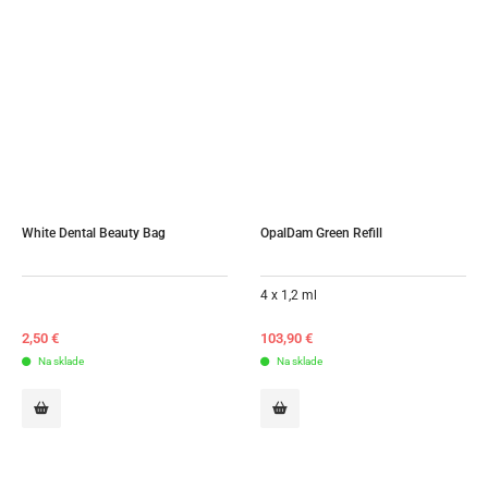
White Dental Beauty Bag
OpalDam Green Refill
4 x 1,2 ml
2,50
€
103,90
€
Na sklade
Na sklade