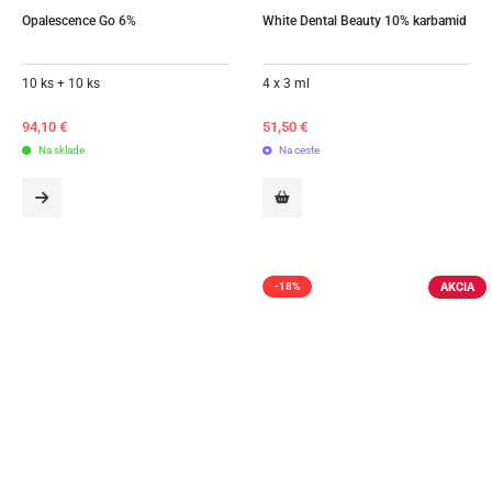
Opalescence Go 6%
White Dental Beauty 10% karbamid
10 ks + 10 ks
4 x 3 ml
94,10
€
51,50
€
Na sklade
Na ceste
AKCIA
-18%