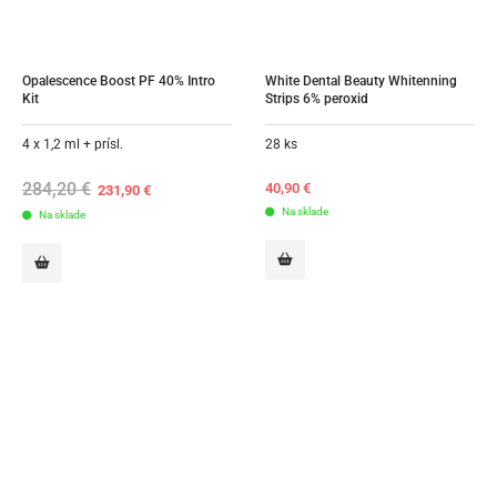
Opalescence Boost PF 40% Intro 
White Dental Beauty Whitenning 
Kit
Strips 6% peroxid
4 x 1,2 ml + prísl.
28 ks
284,20
€
Original
Current
40,90
€
231,90
€
price
price
Na sklade
Na sklade
was:
is:
284,20 €.
231,90 €.