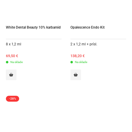
White Dental Beauty 10% karbamid
Opalescence Endo Kit
8 x 1,2 ml
2 x 1,2 ml + prísl.
69,50
€
138,20
€
Na sklade
Na sklade
-28%