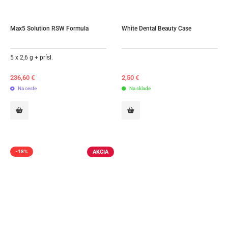
Max5 Solution RSW Formula
White Dental Beauty Case
5 x 2,6 g + prísl.
236,60
€
2,50
€
Na ceste
Na sklade
AKCIA
-18%