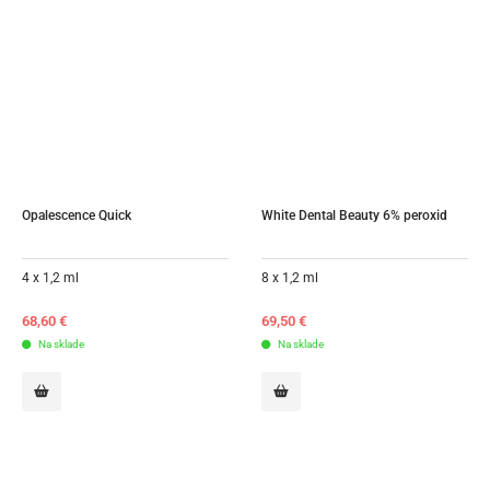
Opalescence Quick
White Dental Beauty 6% peroxid
4 x 1,2 ml
8 x 1,2 ml
68,60
€
69,50
€
Na sklade
Na sklade