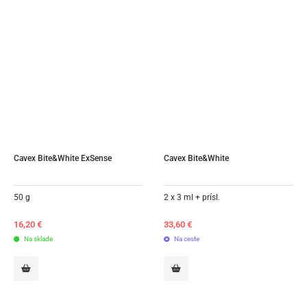
Cavex Bite&White ExSense
Cavex Bite&White
50 g
2 x 3 ml + prísl.
16,20
€
33,60
€
Na sklade
Na ceste