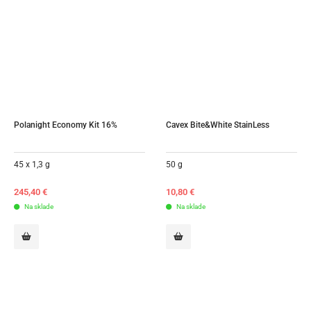
Polanight Economy Kit 16%
Cavex Bite&White StainLess
45 x 1,3 g
50 g
245,40
€
10,80
€
Na sklade
Na sklade