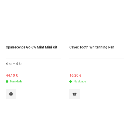
Opalescence Go 6% Mint Mini Kit
Cavex Tooth Whitenning Pen
4 ks + 4 ks
44,10
€
16,20
€
Na sklade
Na sklade