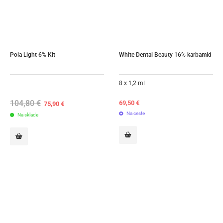
Pola Light 6% Kit
White Dental Beauty 16% karbamid
8 x 1,2 ml
104,80
€
Original
Current
69,50
€
75,90
€
price
price
Na ceste
Na sklade
was:
is:
104,80 €.
75,90 €.