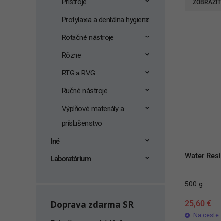
Prístroje
ZOBRAZIŤ
Profylaxia a dentálna hygiena
Rotačné nástroje
Rôzne
RTG a RVG
Ručné nástroje
Výplňové materiály a
príslušenstvo
Iné
Water Resi
Laboratórium
500 g
Doprava zdarma SR
25,60
€
Na ceste