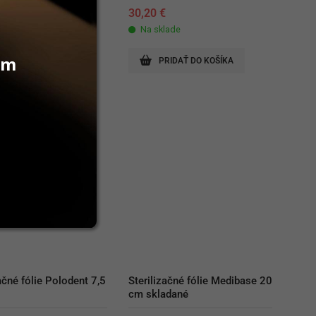
30,20
€
lade
Na sklade
vám
RIDAŤ DO KOŠÍKA
PRIDAŤ DO KOŠÍKA
ačné fólie Polodent 7,5 
Sterilizačné fólie Medibase 20 
cm skladané