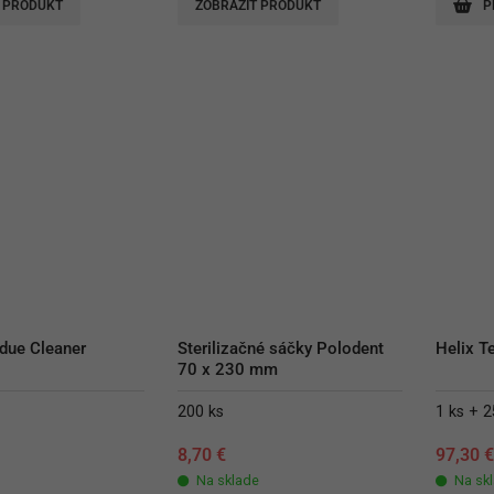
 PRODUKT
ZOBRAZIŤ PRODUKT
P
due Cleaner
Sterilizačné sáčky Polodent 
Helix T
70 x 230 mm
200 ks
1 ks + 2
8,70
€
97,30
Na sklade
Na sk