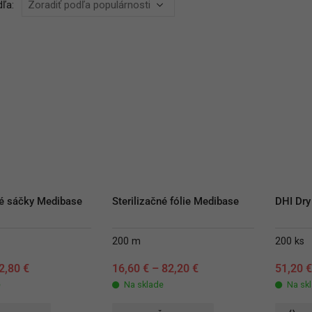
ľa:
né sáčky Medibase
Sterilizačné fólie Medibase
DHI Dry
200 m
200 ks
2,80
€
16,60
€
–
82,20
€
51,20
e
Na sklade
Na sk