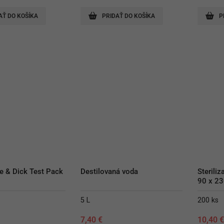
AŤ DO KOŠÍKA
PRIDAŤ DO KOŠÍKA
P
e & Dick Test Pack
Destilovaná voda
Sterili
90 x 2
5 L
200 ks
7,40
€
10,40