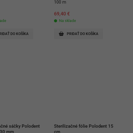
100 m
€
69,40
€
lade
Na sklade
RIDAŤ DO KOŠÍKA
PRIDAŤ DO KOŠÍKA
začné sáčky Polodent 
Sterilizačné fólie Polodent 15 
430 mm
cm