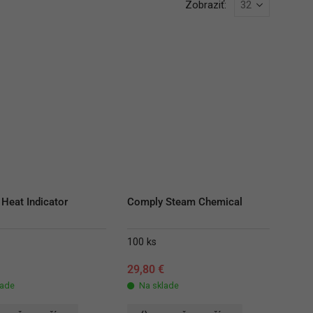
Zobraziť:
 Heat Indicator
Comply Steam Chemical
100 ks
€
29,80
€
lade
Na sklade