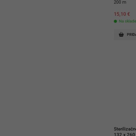
200 m
15,10
€
Na sklad
PRID
Sterilizačn
132 x 26