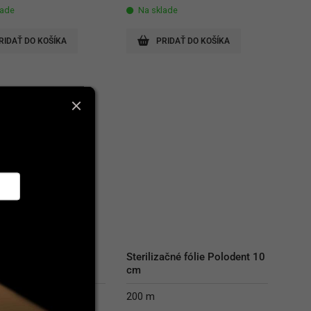
lade
Na sklade
RIDAŤ DO KOŠÍKA
PRIDAŤ DO KOŠÍKA
začné sáčky Polodent 
Sterilizačné fólie Polodent 10 
05 mm
cm
200 m