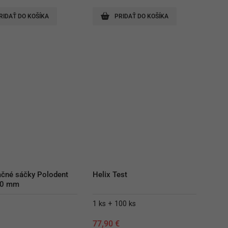
RIDAŤ DO KOŠÍKA
PRIDAŤ DO KOŠÍKA
začné sáčky Polodent 
Helix Test
30 mm
1 ks + 100 ks
€
77,90
€