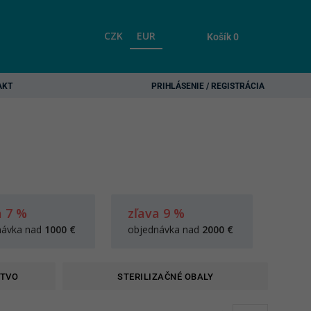
CZK
EUR
Košík
0
AKT
PRIHLÁSENIE / REGISTRÁCIA
a 7 %
zľava 9 %
návka nad
1000 €
objednávka nad
2000 €
STVO
STERILIZAČNÉ OBALY