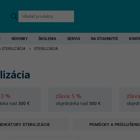
Products
search
E
NOVINKY
ŠKOLENIA
SERVIS
NA STIAHNUTIE
KONT
A STERILIZÁCIA
STERILIZÁCIA
lizácia
 3 %
zľava 5 %
zľav
ávka nad
300 €
objednávka nad
500 €
objed
NDIKÁTORY STERILIZÁCIE
POMÔCKY A PRÍSLUŠEN