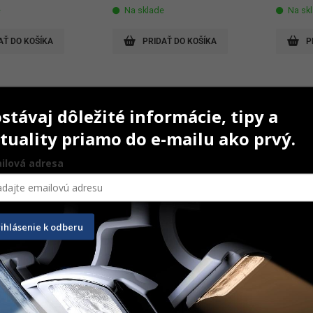
e
Na sklade
Na sk
AŤ DO KOŠÍKA
PRIDAŤ DO KOŠÍKA
P
stávaj dôležité informácie, tipy a
tuality priamo do e-mailu ako prvý.
ilová adresa
rihlásenie k odberu
ikátorové pásky
Regenerating Tabs
Sterili
57 x 1
10 ks
200 ks