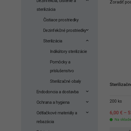
Dezinfekcia, čistenie a
Zoradiť pod
sterilizácia
Čistiace prostriedky
Dezinfekčné prostriedky
Sterilizácia
Indikátory sterilizácie
Pomôcky a
príslušenstvo
Sterilizačné obaly
Sterilizač
Endodoncia a dostavba
200 ks
Ochrana a hygiena
6,00
€
–
5
Odtlačkové materiály a
Na sklad
rebazácia