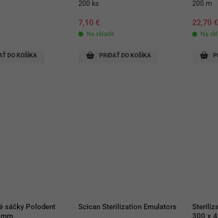
200 ks
200 m
7,10
€
22,70
e
Na sklade
Na sk
AŤ DO KOŠÍKA
PRIDAŤ DO KOŠÍKA
P
é sáčky Polodent 
Scican Sterilization Emulators
Sterili
0 mm
300 x 