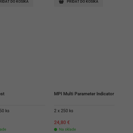
RIDAŤ DO KOŠÍKA
PRIDAŤ DO KOŠÍKA
est
MPI Multi Parameter Indicator
50 ks
2 x 250 ks
€
24,80
€
lade
Na sklade