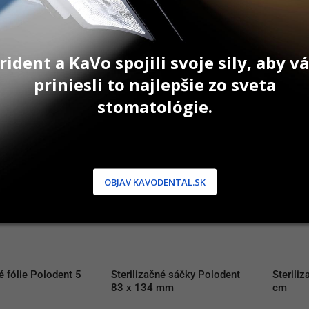
45,00
€
4,60
€
e
Na sklade
Na sk
rident a KaVo spojili svoje sily, aby 
AŤ DO KOŠÍKA
PRIDAŤ DO KOŠÍKA
P
priniesli to najlepšie zo sveta
stomatológie.
OBJAV KAVODENTAL.SK
é fólie Polodent 5 
Sterilizačné sáčky Polodent 
Steriliz
83 x 134 mm
cm