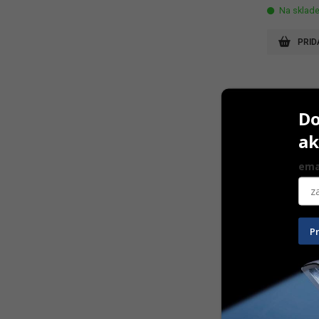
Na sklad
PRID
Do
ak
ema
P
Comply ind
18 mm