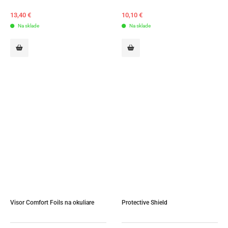
13,40
€
10,10
€
Na sklade
Na sklade
Visor Comfort Foils na okuliare
Protective Shield