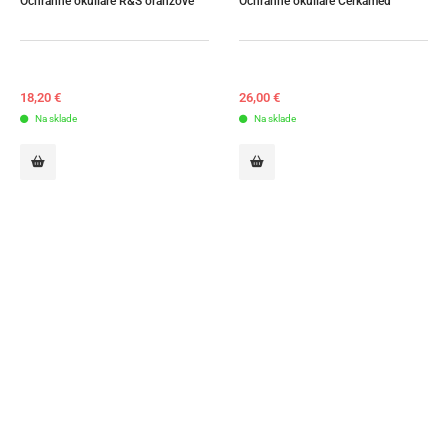
Ochranné okuliare R&S oranžové
Ochranné okuliare Cerkamed
18,20
€
26,00
€
Na sklade
Na sklade