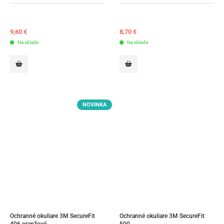
9,60
€
8,70
€
Na sklade
Na sklade
NOVINKA
Ochranné okuliare 3M SecureFit 
Ochranné okuliare 3M SecureFit 
406 oranžové
500