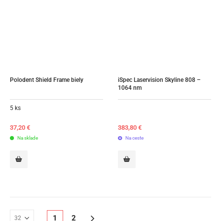
Polodent Shield Frame biely
iSpec Laservision Skyline 808 – 
1064 nm
5 ks
37,20
€
383,80
€
Na sklade
Na ceste
1
2