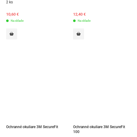
2 ks
10,60
€
12,40
€
Na sklade
Na sklade
Ochranné okuliare 3M SecureFit
Ochranné okuliare 3M SecureFit 
100