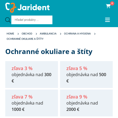
0
Products
search
HOME
OBCHOD
AMBULANCIA
OCHRANA A HYGIENA
OCHRANNÉ OKULIARE A ŠTÍTY
Ochranné okuliare a štíty
zľava 3 %
zľava 5 %
objednávka nad
300
objednávka nad
500
€
€
zľava 7 %
zľava 9 %
objednávka nad
objednávka nad
1000 €
2000 €