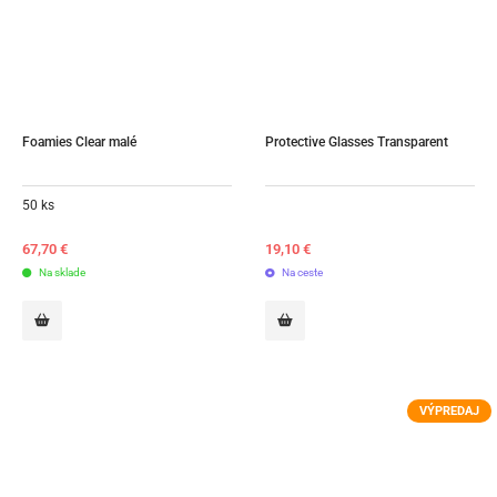
Foamies Clear malé
Protective Glasses Transparent
50 ks
67,70
€
19,10
€
Na sklade
Na ceste
VÝPREDAJ