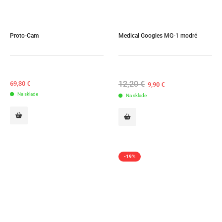
Proto-Cam
Medical Googles MG-1 modré
12,20
€
Original
Current
69,30
€
9,90
€
price
price
Na sklade
Na sklade
was:
is:
12,20 €.
9,90 €.
-19%