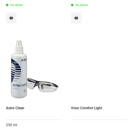
Na sklade
Na sklade
Astro Clean
Visor Comfort Light
250 ml