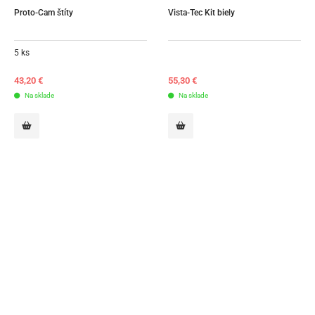
Proto-Cam štíty
Vista-Tec Kit biely
5 ks
43,20
€
55,30
€
Na sklade
Na sklade