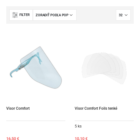
FILTER
Visor Comfort
Visor Comfort Foils tenké
5 ks
16,50
€
10,10
€