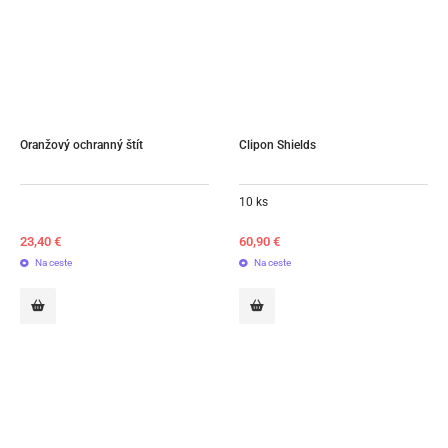
Oranžový ochranný štít
Clipon Shields
10 ks
23,40
€
60,90
€
Na ceste
Na ceste