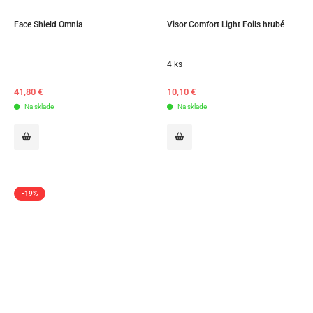
Face Shield Omnia
Visor Comfort Light Foils hrubé
4 ks
41,80
€
10,10
€
Na sklade
Na sklade
-19%