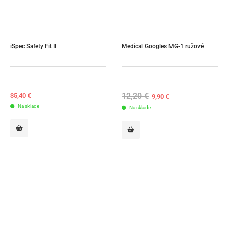
iSpec Safety Fit II
Medical Googles MG-1 ružové
12,20
€
Original
Current
35,40
€
9,90
€
price
price
Na sklade
Na sklade
was:
is:
12,20 €.
9,90 €.