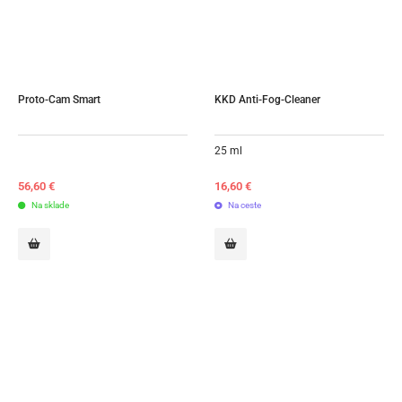
Proto-Cam Smart
KKD Anti-Fog-Cleaner
25 ml
56,60
€
16,60
€
Na sklade
Na ceste