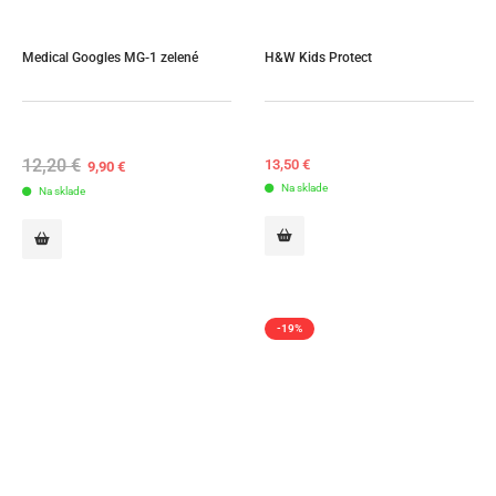
Medical Googles MG-1 zelené
H&W Kids Protect
12,20
€
Original
Current
13,50
€
9,90
€
price
price
Na sklade
Na sklade
was:
is:
12,20 €.
9,90 €.
-19%