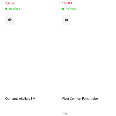
7,90
€
16,50
€
Na sklade
Na sklade
Ochranné okuliare 3M
Visor Comfort Foils hrubé
4 ks