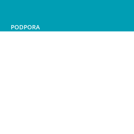
PODPORA
Doprava a platba
Reklamácie
Servis