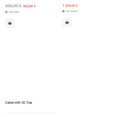
606,00
€
Original
Current
1 233,00
€
455,00
€
price
price
Na sklade
Na ceste
was:
is:
606,00 €.
455,00 €.
Calset with 3D Tray