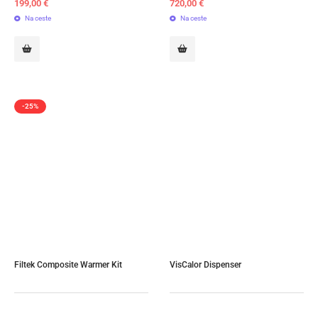
199,00
€
720,00
€
Na ceste
Na ceste
-25%
Filtek Composite Warmer Kit
VisCalor Dispenser