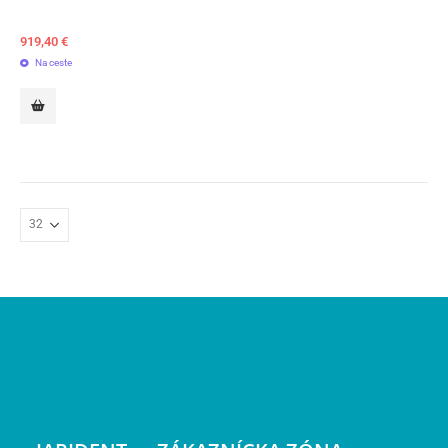
919,40
€
Na ceste