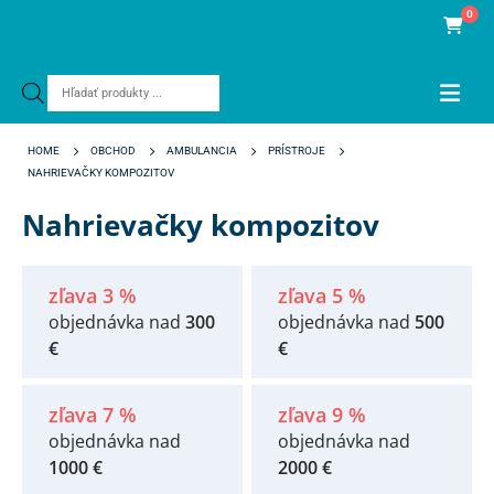
0
Products
search
HOME
OBCHOD
AMBULANCIA
PRÍSTROJE
NAHRIEVAČKY KOMPOZITOV
Nahrievačky kompozitov
zľava 3 %
zľava 5 %
objednávka nad
300
objednávka nad
500
€
€
zľava 7 %
zľava 9 %
objednávka nad
objednávka nad
1000 €
2000 €