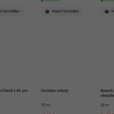
Na sklade
Na sk
AŤ DO KOŠÍKA
PRIDAŤ DO KOŠÍKA
P
i-Check I-40 µm 
Occlutec zelený
Bausch 
obojstr
75 ml
20 m