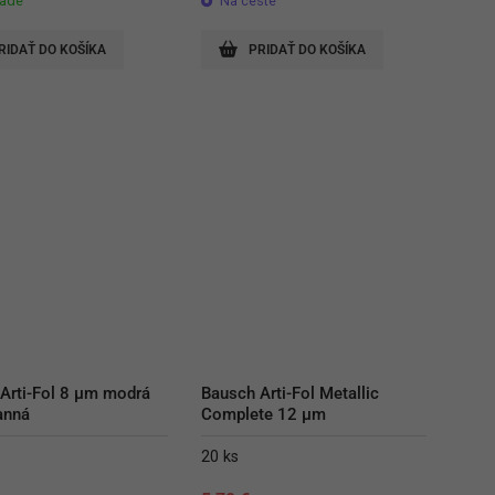
lade
Na ceste
RIDAŤ DO KOŠÍKA
PRIDAŤ DO KOŠÍKA
Arti-Fol 8 µm modrá 
Bausch Arti-Fol Metallic 
anná
Complete 12 µm
20 ks