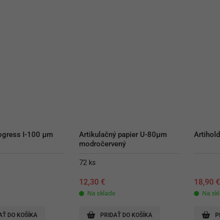
gress I-100 µm 
Artikulačný papier U-80µm 
Artihol
modročervený
72 ks
12,30
€
18,90
e
Na sklade
Na sk
AŤ DO KOŠÍKA
PRIDAŤ DO KOŠÍKA
P