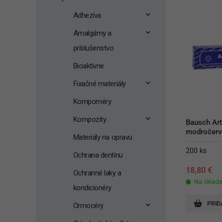
Adhezíva
Amalgámy a
príslušenstvo
Bioaktívne
Fixačné materiály
Kompoméry
Kompozity
Bausch Art
modročerv
Materiály na opravu
200 ks
Ochrana dentínu
18,80
€
Ochranné laky a
Na sklad
kondicionéry
PRID
Ormocéry