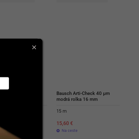
Arti-Check I-40 µm 
Bausch Arti-Check 40 µm 
modrá rolka 16 mm
15 m
€
15,60
€
lade
Na ceste