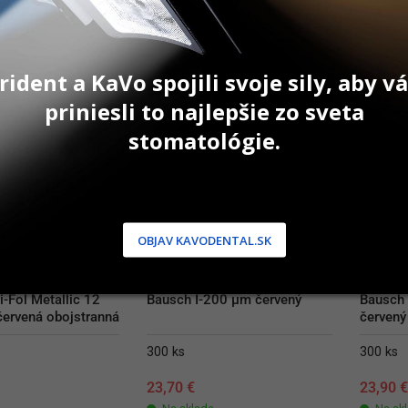
AŤ DO KOŠÍKA
PRIDAŤ DO KOŠÍKA
P
rident a KaVo spojili svoje sily, aby 
priniesli to najlepšie zo sveta
stomatológie.
OBJAV KAVODENTAL.SK
-Fol Metallic 12 
Bausch I-200 µm červený
Bausch 
ervená obojstranná
červený
300 ks
300 ks
23,70
€
23,90