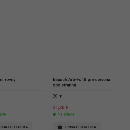
der rovný
Bausch Arti-Fol 8 µm červená 
obojstranná
20 m
€
21,30
€
lade
Na sklade
RIDAŤ DO KOŠÍKA
PRIDAŤ DO KOŠÍKA