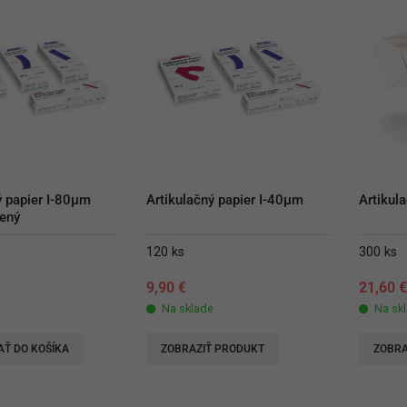
 papier I-80µm 
Artikulačný papier I-40µm
Artikul
ený
120 ks
300 ks
9,90
€
21,60
e
Na sklade
Na sk
AŤ DO KOŠÍKA
ZOBRAZIŤ PRODUKT
ZOBRA