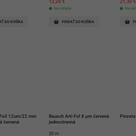
12,20
€
21,30
e
Na sklade
Na sk
AŤ DO KOŠÍKA
PRIDAŤ DO KOŠÍKA
P
 Foil 12um/22 mm 
Bausch Arti-Fol 8 µm červená 
Pinzeta
á červená
jednostranná
20 m