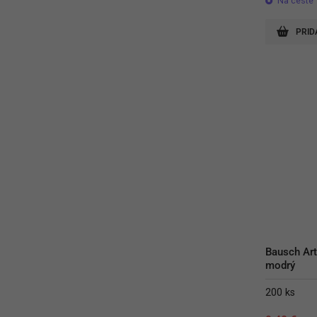
Na ceste
PRID
Bausch Art
modrý
200 ks