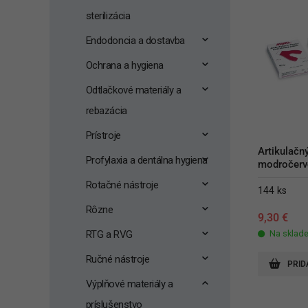
sterilizácia
Endodoncia a dostavba
Ochrana a hygiena
Odtlačkové materiály a
rebazácia
Prístroje
Artikulačný
Profylaxia a dentálna hygiena
modročerv
Rotačné nástroje
144 ks
Rôzne
9,30
€
RTG a RVG
Na sklad
Ručné nástroje
PRID
Výplňové materiály a
príslušenstvo