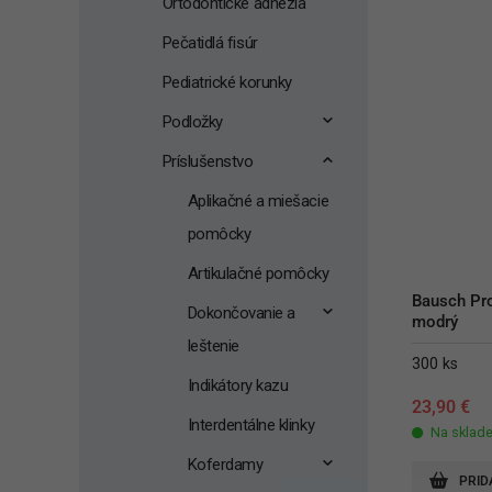
Ortodontické adhézia
Pečatidlá fisúr
Pediatrické korunky
Podložky
Príslušenstvo
Aplikačné a miešacie
pomôcky
Artikulačné pomôcky
Bausch Pro
Dokončovanie a
modrý
leštenie
300 ks
Indikátory kazu
23,90
€
Interdentálne klinky
Na sklad
Koferdamy
PRID