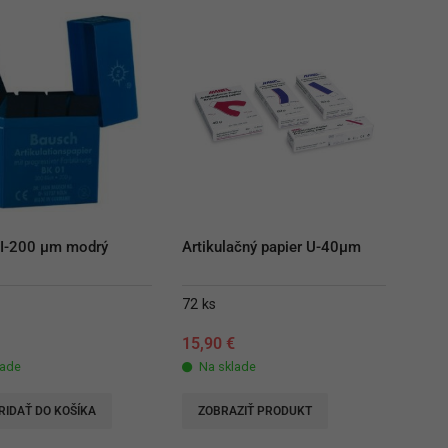
 I-200 µm modrý
Artikulačný papier U-40µm
72 ks
€
15,90
€
lade
Na sklade
RIDAŤ DO KOŠÍKA
ZOBRAZIŤ PRODUKT