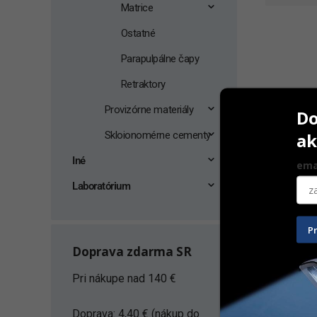
Matrice
Ostatné
Parapulpálne čapy
Retraktory
Provizórne materiály
Do
ak
Skloionomérne cementy
Iné
ema
Laboratórium
Bausch Art
modrá rol
P
Doprava zdarma SR
10 m
Pri nákupe nad 140 €
15,60
€
Na sklad
Doprava: 4,40 € (nákup do