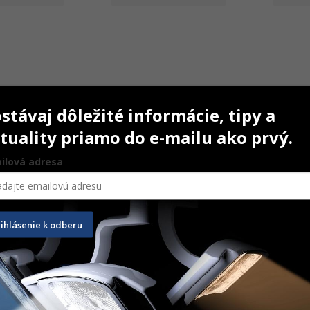
stávaj dôležité informácie, tipy a
tuality priamo do e-mailu ako prvý.
ilová adresa
i-Check 40 µm 
Bausch Arti-Check 40 µm 
Bausch 
ka 22 mm
červená rolka 22 mm
modrý
rihlásenie k odberu
10 m
200 ks
15,60
€
18,80
e
Na ceste
Na sk