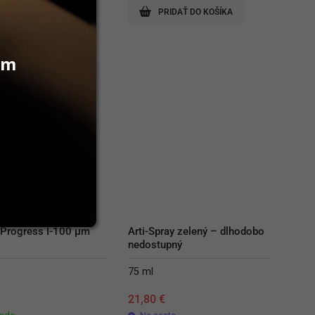
RIDAŤ DO KOŠÍKA
PRIDAŤ DO KOŠÍKA
vám
Progress I-100 µm 
Arti-Spray zelený – dlhodobo 
nedostupný
75 ml
€
21,80
€