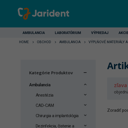
AMBULANCIA
LABORATÓRIUM
VÝPREDAJ
AKCI
HOME
OBCHOD
AMBULANCIA
VÝPLŇOVÉ MATERIÁLY A
Arti
Kategórie Produktov
zľava
Ambulancia
objedn
Anestézia
CAD-CAM
Zoradiť pod
Chirurgia a implantológia
Dezinfekcia, čistenie a