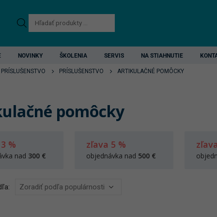
Products
search
E
NOVINKY
ŠKOLENIA
SERVIS
NA STIAHNUTIE
KONT
 PRÍSLUŠENSTVO
PRÍSLUŠENSTVO
ARTIKULAČNÉ POMÔCKY
kulačné pomôcky
 3 %
zľava 5 %
zľav
ávka nad
300 €
objednávka nad
500 €
objed
ľa: