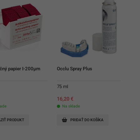
ačný papier I-200µm
Occlu Spray Plus
75 ml
€
16,20
€
lade
Na sklade
ZIŤ PRODUKT
PRIDAŤ DO KOŠÍKA