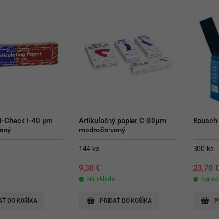
i-Check I-40 µm 
Artikulačný papier C-80µm 
Bausch
ený
modročervený
144 ks
300 ks
9,30
€
23,70
e
Na sklade
Na sk
AŤ DO KOŠÍKA
PRIDAŤ DO KOŠÍKA
P