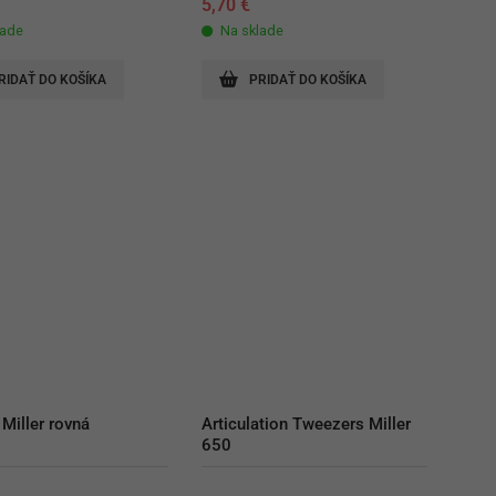
€
5,70
€
lade
Na sklade
RIDAŤ DO KOŠÍKA
PRIDAŤ DO KOŠÍKA
 Miller rovná
Articulation Tweezers Miller 
650