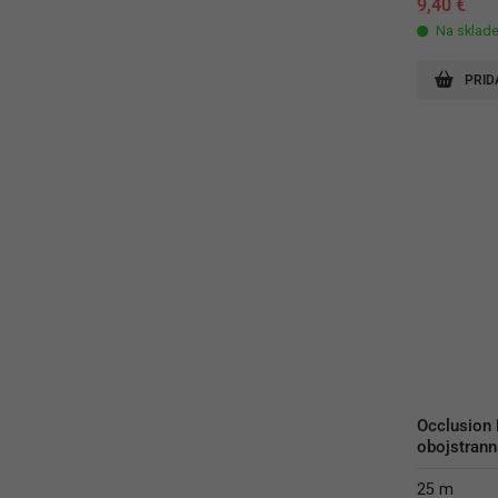
9,40
€
Na sklad
PRID
Occlusion
obojstrann
25 m