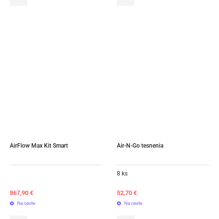
AirFlow Max Kit Smart
Air-N-Go tesnenia
8 ks
867,90
€
52,70
€
Na ceste
Na ceste