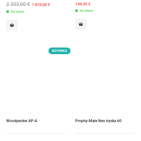
2 333,00
€
Original
Current
148,30
€
1 810,00
€
price
price
Na sklade
Na sklade
was:
is:
2
1
333,00 €.
810,00 €.
NOVINKA
Woodpecker AP-A
Prophy-Mate Neo tryska 60