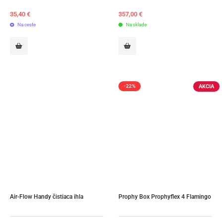
35,40
€
357,00
€
Na ceste
Na sklade
AKCIA
-22%
Air-Flow Handy čistiaca ihla
Prophy Box Prophyflex 4 Flamingo