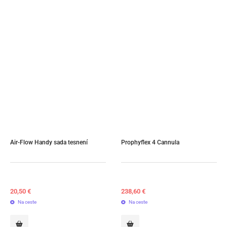
Air-Flow Handy sada tesnení
Prophyflex 4 Cannula
20,50
€
238,60
€
Na ceste
Na ceste