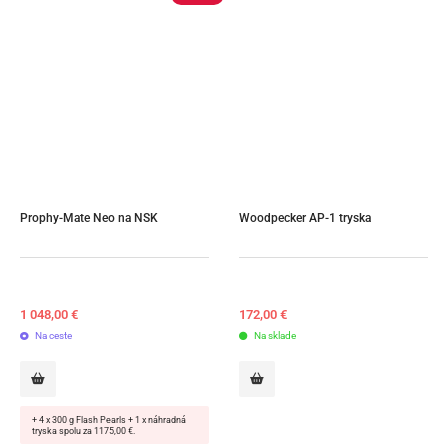
Prophy-Mate Neo na NSK
Woodpecker AP-1 tryska
1 048,00
€
172,00
€
Na ceste
Na sklade
+ 4 x 300 g Flash Pearls + 1 x náhradná
tryska spolu za 1175,00 €.