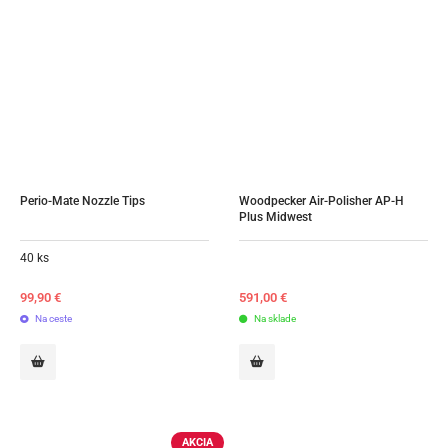
Perio-Mate Nozzle Tips
Woodpecker Air-Polisher AP-H 
Plus Midwest
40 ks
99,90
€
591,00
€
Na ceste
Na sklade
AKCIA