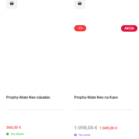
AKCIA
-4%
Prophy-Mate Neo násadec
Prophy-Mate Neo na Kavo
1 098,00
€
Original
Current
366,00
€
1 049,00
€
price
price
Na sklade
Na ceste
was:
is: