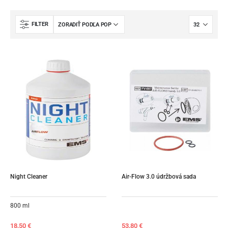
FILTER
Night Cleaner
Air-Flow 3.0 údržbová sada
800 ml
18,50
€
53,80
€