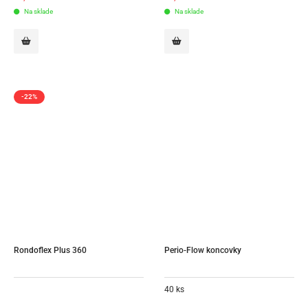
Na sklade
Na sklade
-22%
Rondoflex Plus 360
Perio-Flow koncovky
40 ks