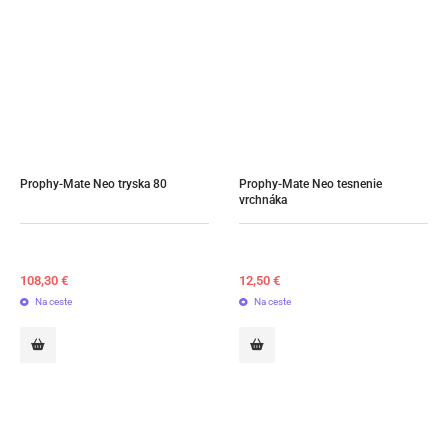
Prophy-Mate Neo tryska 80
Prophy-Mate Neo tesnenie 
vrchnáka
108,30
€
12,50
€
Na ceste
Na ceste