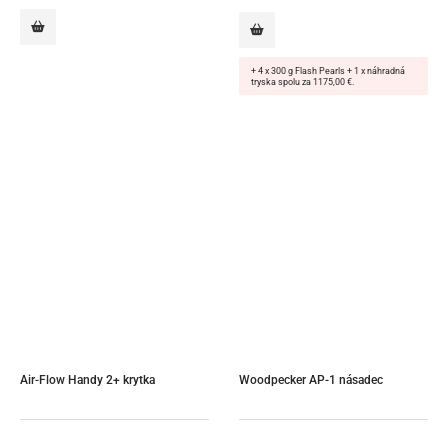
1
1
098,00 €.
049,00 €.
+ 4 x 300 g Flash Pearls + 1 x náhradná
tryska spolu za 1175,00 €.
Air-Flow Handy 2+ krytka
Woodpecker AP-1 násadec