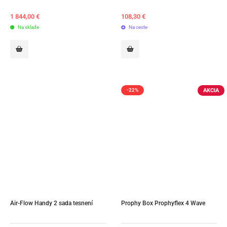
1 844,00
€
108,30
€
Na sklade
Na ceste
AKCIA
-22%
Air-Flow Handy 2 sada tesnení
Prophy Box Prophyflex 4 Wave