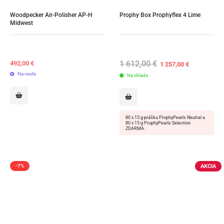
Woodpecker Air-Polisher AP-H 
Prophy Box Prophyflex 4 Lime
Midwest
1 612,00
€
Original
Current
492,00
€
1 257,00
€
price
price
Na ceste
Na sklade
was:
is:
1
1
612,00 €.
257,00 €.
80 x 15 g prášku ProphyPearls Neutral a
80 x 15 g ProphyPearls Selection
ZDARMA.
AKCIA
-7%