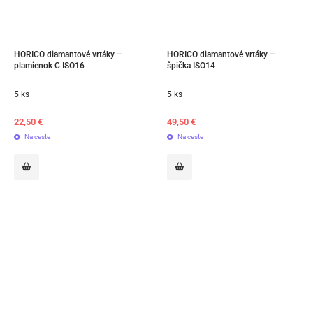
HORICO diamantové vrtáky – 
HORICO diamantové vrtáky – 
plamienok C ISO16
špička ISO14
5 ks
5 ks
22,50
€
49,50
€
Na ceste
Na ceste