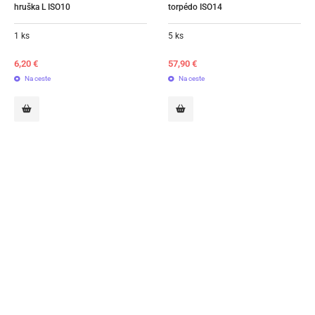
hruška L ISO10
torpédo ISO14
1 ks
5 ks
6,20
€
57,90
€
Na ceste
Na ceste