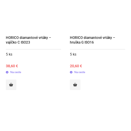
HORICO diamantové vrtáky – 
HORICO diamantové vrtáky – 
vajíčko C ISO23
hruška G ISO16
5 ks
5 ks
38,60
€
20,60
€
Na ceste
Na ceste