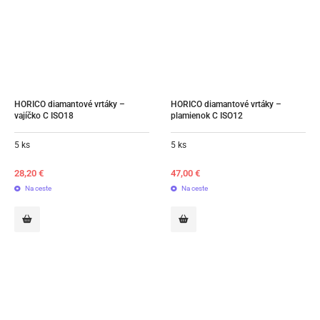
HORICO diamantové vrtáky – 
HORICO diamantové vrtáky – 
vajíčko C ISO18
plamienok C ISO12
5 ks
5 ks
28,20
€
47,00
€
Na ceste
Na ceste