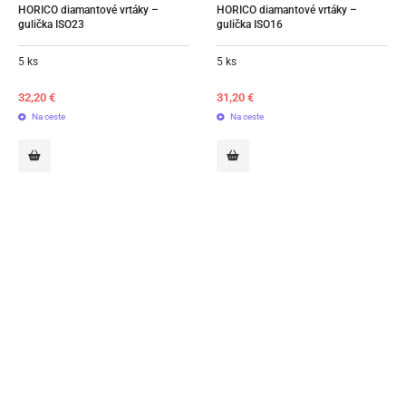
HORICO diamantové vrtáky – 
HORICO diamantové vrtáky – 
gulička ISO23
gulička ISO16
5 ks
5 ks
32,20
€
31,20
€
Na ceste
Na ceste