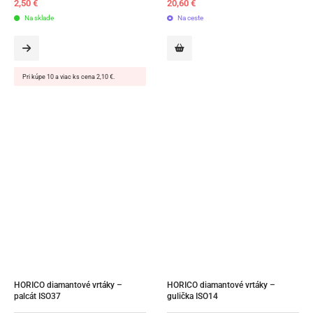
2,50
€
20,60
€
Na sklade
Na ceste
Pri kúpe 10 a viac ks cena 2,10 €.
HORICO diamantové vrtáky – 
HORICO diamantové vrtáky – 
palcát ISO37
gulička ISO14