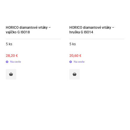
HORICO diamantové vrtáky – 
HORICO diamantové vrtáky – 
vajíčko G ISO18
hruška G ISO14
5 ks
5 ks
28,20
€
20,60
€
Na ceste
Na ceste