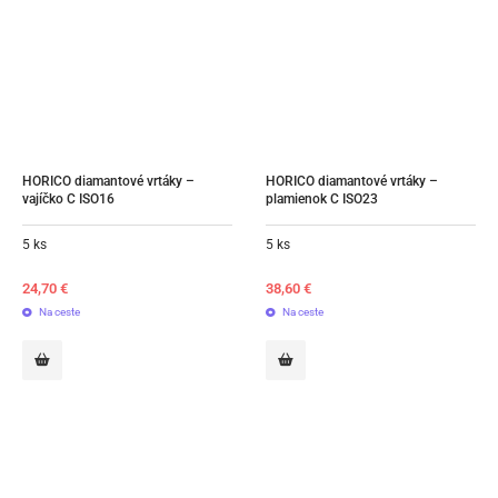
HORICO diamantové vrtáky – 
HORICO diamantové vrtáky – 
vajíčko C ISO16
plamienok C ISO23
5 ks
5 ks
24,70
€
38,60
€
Na ceste
Na ceste