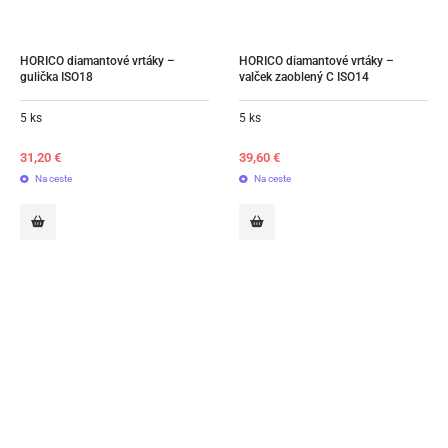
HORICO diamantové vrtáky – 
HORICO diamantové vrtáky – 
gulička ISO18
valček zaoblený C ISO14
5 ks
5 ks
31,20
€
39,60
€
Na ceste
Na ceste