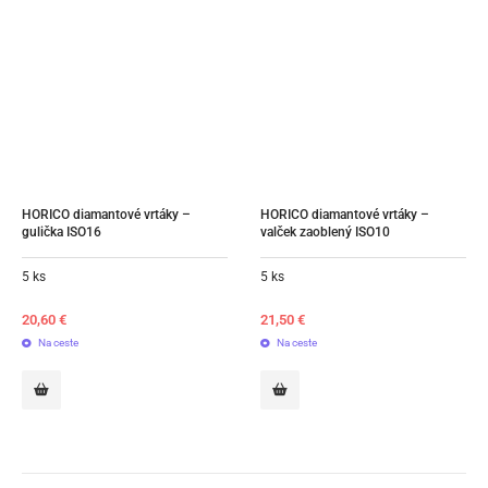
HORICO diamantové vrtáky – 
HORICO diamantové vrtáky – 
gulička ISO16
valček zaoblený ISO10
5 ks
5 ks
20,60
€
21,50
€
Na ceste
Na ceste