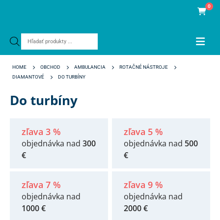
0
Products
search
HOME
OBCHOD
AMBULANCIA
ROTAČNÉ NÁSTROJE
DIAMANTOVÉ
DO TURBÍNY
Do turbíny
zľava 3 %
zľava 5 %
objednávka nad
300
objednávka nad
500
€
€
zľava 7 %
zľava 9 %
objednávka nad
objednávka nad
1000 €
2000 €