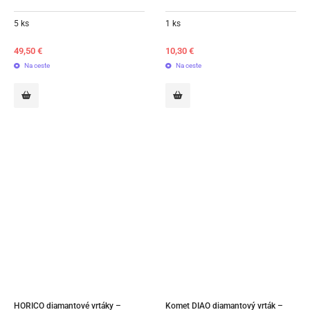
5 ks
1 ks
49,50
€
10,30
€
Na ceste
Na ceste
HORICO diamantové vrtáky – 
Komet DIAO diamantový vrták – 