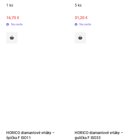
1 ks
5 ks
16,70
€
31,20
€
Na ceste
Na ceste
HORICO diamantové vrtáky – 
HORICO diamantové vrtáky – 
špička F ISO11
gulička F ISO33