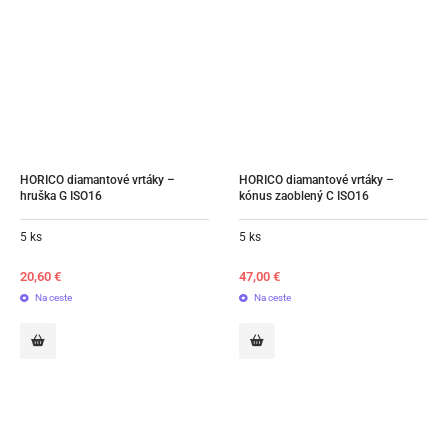
HORICO diamantové vrtáky – 
HORICO diamantové vrtáky – 
hruška G ISO16
kónus zaoblený C ISO16
5 ks
5 ks
20,60
€
47,00
€
Na ceste
Na ceste