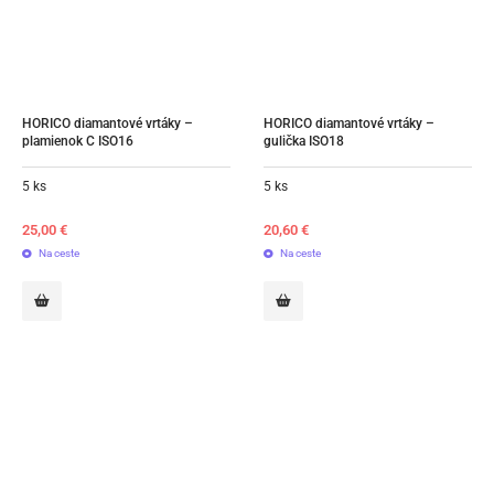
HORICO diamantové vrtáky – 
HORICO diamantové vrtáky – 
plamienok C ISO16
gulička ISO18
5 ks
5 ks
25,00
€
20,60
€
Na ceste
Na ceste