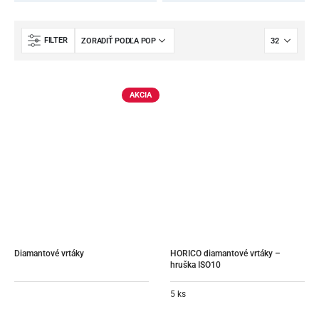
FILTER
AKCIA
Diamantové vrtáky
HORICO diamantové vrtáky – 
hruška ISO10
5 ks