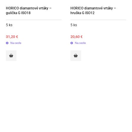
HORICO diamantové vrtáky – 
HORICO diamantové vrtáky – 
gulička G ISO18
hruška G ISO12
5 ks
5 ks
31,20
€
20,60
€
Na ceste
Na ceste