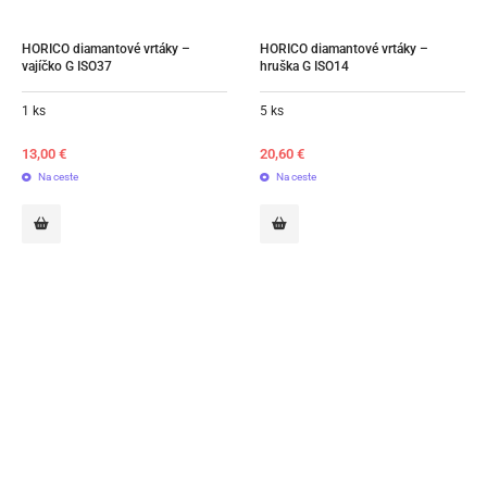
HORICO diamantové vrtáky – 
HORICO diamantové vrtáky – 
vajíčko G ISO37
hruška G ISO14
1 ks
5 ks
13,00
€
20,60
€
Na ceste
Na ceste