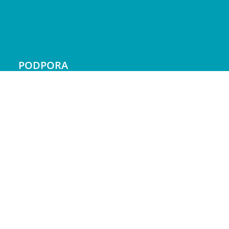
PODPORA
Doprava a platba
Reklamácie
Servis