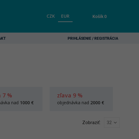
CZK
EUR
Košík
0
AKT
PRIHLÁSENIE / REGISTRÁCIA
a 7 %
zľava 9 %
návka nad
1000 €
objednávka nad
2000 €
Zobraziť: