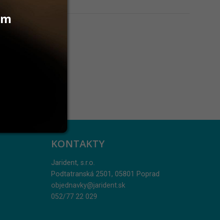
vám
KONTAKTY
Jarident, s.r.o.
Podtatranská 2501, 05801 Poprad
objednavky@jarident.sk
052/77 22 029