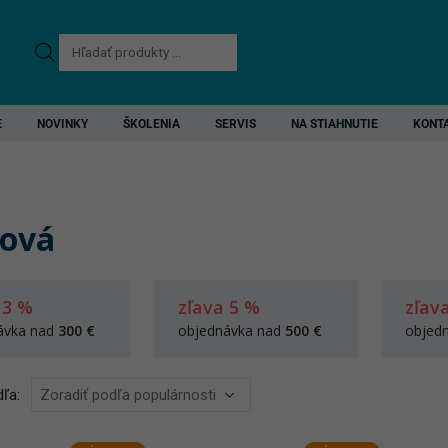
Products
search
E
NOVINKY
ŠKOLENIA
SERVIS
NA STIAHNUTIE
KONT
ová
 3 %
zľava 5 %
zľav
ávka nad
300 €
objednávka nad
500 €
objed
ľa: