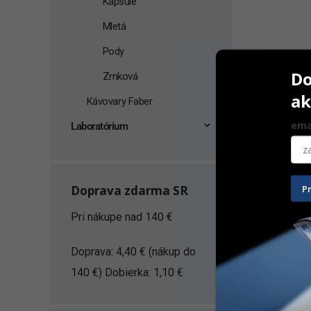
Kapsule
Mletá
Pody
Do
Zrnková
ak
Kávovary Faber
ema
Laboratórium
xxxTostini
P
Doprava zdarma SR
1000 g
Pri nákupe nad 140 €
23,70
€
Na ceste
Doprava: 4,40 € (nákup do
140 €) Dobierka: 1,10 €
PRID