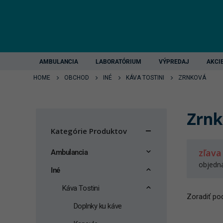
AMBULANCIA
LABORATÓRIUM
VÝPREDAJ
AKCI
HOME
OBCHOD
INÉ
KÁVA TOSTINI
ZRNKOVÁ
Zrnk
Kategórie Produktov
zľava
Ambulancia
objedn
Iné
Káva Tostini
Zoradiť pod
Doplnky ku káve