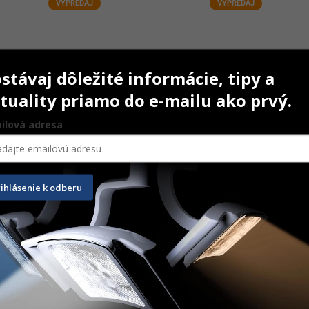
VÝPREDAJ
VÝPREDAJ
stávaj dôležité informácie, tipy a
tuality priamo do e-mailu ako prvý.
ilová adresa
 Max zrnková káva
xxxTostini Classico zrnková 
káva
rihlásenie k odberu
1000 g
20,60
€
Na sklade
AŤ DO KOŠÍKA
PRIDAŤ DO KOŠÍKA