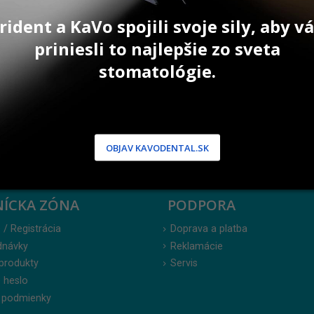
rident a KaVo spojili svoje sily, aby 
priniesli to najlepšie zo sveta
stomatológie.
OBJAV KAVODENTAL.SK
NÍCKA ZÓNA
PODPORA
 / Registrácia
Doprava a platba
dnávky
Reklamácie
produkty
Servis
 heslo
 podmienky