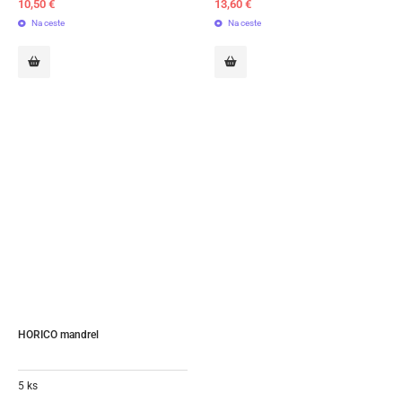
10,50
€
13,60
€
Na ceste
Na ceste
HORICO mandrel
5 ks