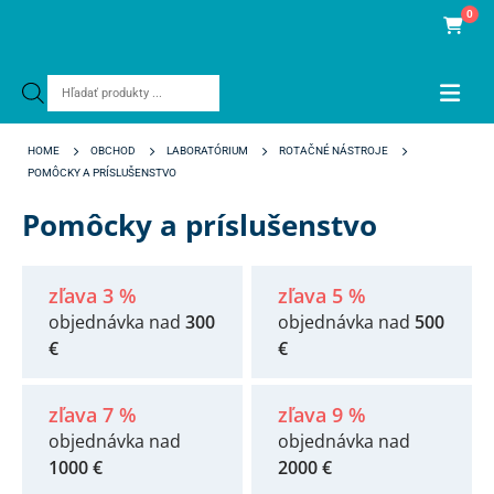
0
Products
search
HOME
OBCHOD
LABORATÓRIUM
ROTAČNÉ NÁSTROJE
POMÔCKY A PRÍSLUŠENSTVO
Pomôcky a príslušenstvo
zľava 3 %
zľava 5 %
objednávka nad
300
objednávka nad
500
€
€
zľava 7 %
zľava 9 %
objednávka nad
objednávka nad
1000 €
2000 €