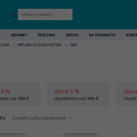
Products
search
E
NOVINKY
ŠKOLENIA
SERVIS
NA STIAHNUTIE
KONT
LÓGIA
IMPLANTOLÓGIA OSSTEM
GBR
 3 %
zľava 5 %
zľav
ávka nad
300 €
objednávka nad
500 €
objed
ľa: