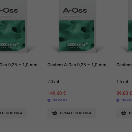
Oss 0,25 – 1,0 mm
Osstem A-Oss 0,25 – 1,0 mm
Osstem
2,0 ml
1,5 ml
149,60
€
89,80
Na ceste
Na ce
AŤ DO KOŠÍKA
PRIDAŤ DO KOŠÍKA
P