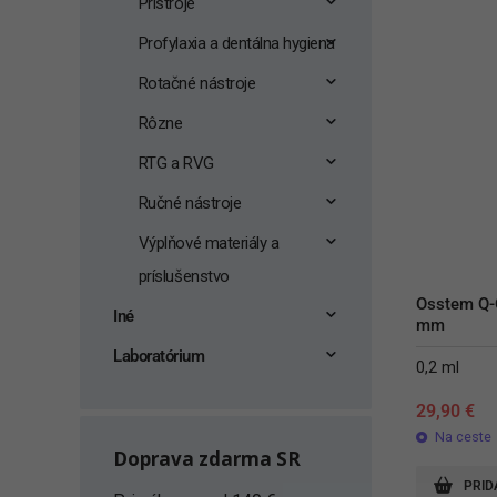
Prístroje
Profylaxia a dentálna hygiena
Rotačné nástroje
Rôzne
RTG a RVG
Ručné nástroje
Výplňové materiály a
príslušenstvo
Osstem Q-O
Iné
mm
Laboratórium
0,2 ml
29,90
€
Na ceste
Doprava zdarma SR
PRID