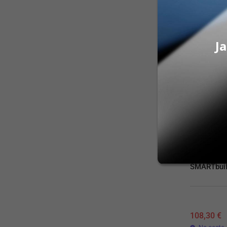
PRID
Ja
SMARTbuil
108,30
€