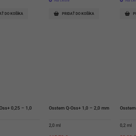
Na ceste
Na ce
AŤ DO KOŠÍKA
PRIDAŤ DO KOŠÍKA
P
ss+ 0,25 – 1,0 
Osstem Q-Oss+ 1,0 – 2,0 mm
Osstem
2,0 ml
0,2 ml