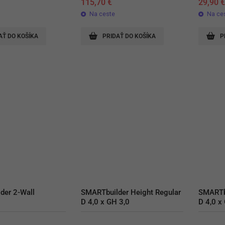
115,70
€
29,90
Na ceste
Na ce
AŤ DO KOŠÍKA
PRIDAŤ DO KOŠÍKA
P
der 2-Wall
SMARTbuilder Height Regular 
SMARTbu
D 4,0 x GH 3,0
D 4,0 x