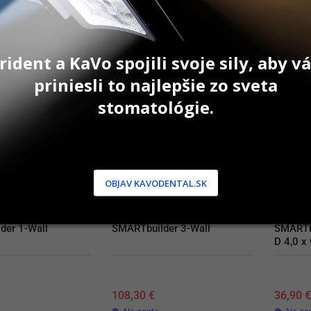
AŤ DO KOŠÍKA
PRIDAŤ DO KOŠÍKA
P
rident a KaVo spojili svoje sily, aby 
priniesli to najlepšie zo sveta
stomatológie.
OBJAV KAVODENTAL.SK
der 1-Wall
SMARTbuilder 3-Wall
SMARTbu
D 4,0 x
108,30
€
36,90