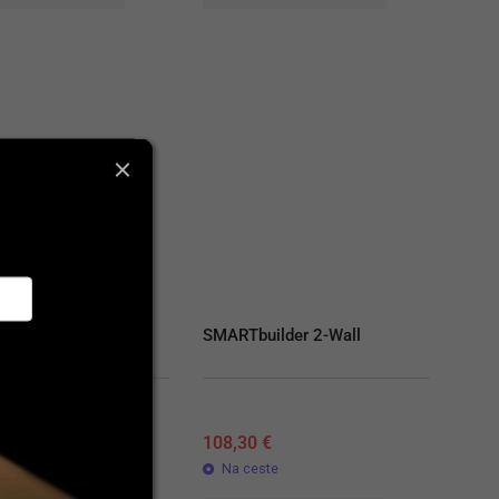
ilder 3-Wall
SMARTbuilder 2-Wall
0
€
108,30
€
ste
Na ceste