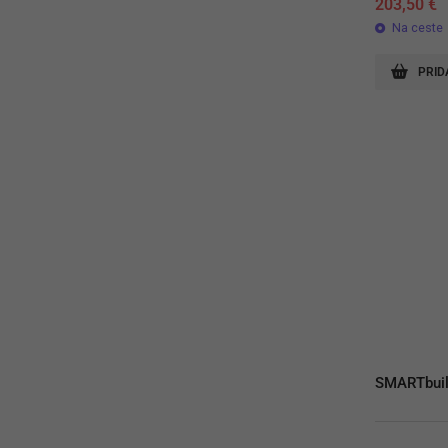
203,50
€
Na ceste
PRID
SMARTbuil