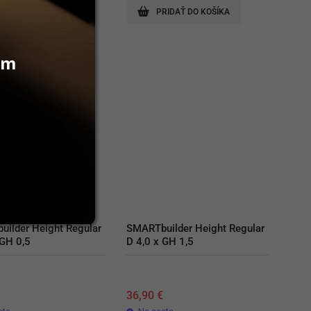
RIDAŤ DO KOŠÍKA
PRIDAŤ DO KOŠÍKA
vám
ilder Height Regular 
SMARTbuilder Height Regular 
 GH 0,5
D 4,0 x GH 1,5
€
36,90
€