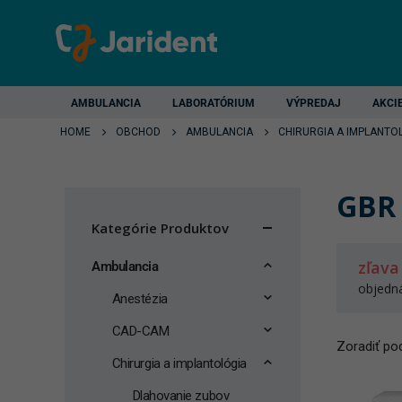
AMBULANCIA
LABORATÓRIUM
VÝPREDAJ
AKCI
HOME
OBCHOD
AMBULANCIA
CHIRURGIA A IMPLANTO
GBR
Kategórie Produktov
zľava
Ambulancia
objedn
Anestézia
CAD-CAM
Zoradiť pod
Chirurgia a implantológia
Dlahovanie zubov