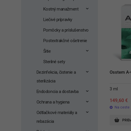
Kostný manažment
Liečivé prípravky
Pomôcky a príslušenstvo
Postextrakčné ošetrenie
Šitie
Sterilné sety
Dezinfekcia, čistenie a
Osstem A-
sterilizácia
3 ml
Endodoncia a dostavba
149,60
€
Ochrana a hygiena
Na ceste
Odtlačkové materiály a
PRID
rebazácia