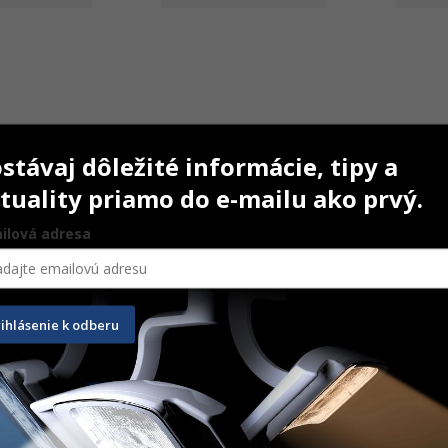
stávaj dôležité informácie, tipy a
tuality priamo do e-mailu ako prvý.
ilová adresa
der 2-Wall
Osstem Q-Oss+ 0,25 – 1,0 
SMARTbu
mm
rihlásenie k odberu
1,5 ml
115,70
€
108,3
Na ceste
Na ce