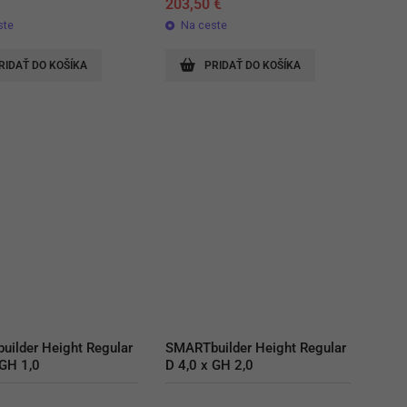
€
203,50
€
ste
Na ceste
RIDAŤ DO KOŠÍKA
PRIDAŤ DO KOŠÍKA
ilder Height Regular 
SMARTbuilder Height Regular 
 GH 1,0
D 4,0 x GH 2,0