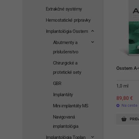
Extrakčné systémy
Hemostatické prípravky
Implantológia Osstem
Abutmenty a
príslušenstvo
Chirurgické a
Osstem A-
protetické sety
GBR
1,0 ml
Implantáty
89,80
€
Mini implantáty MS
Na ceste
Navigovaná
PRID
implantológia
Implantológia Toplan