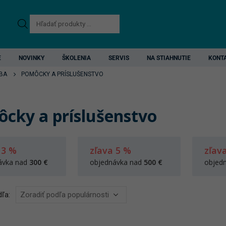
Products
search
E
NOVINKY
ŠKOLENIA
SERVIS
NA STIAHNUTIE
KONT
BA
POMÔCKY A PRÍSLUŠENSTVO
cky a príslušenstvo
 3 %
zľava 5 %
zľav
ávka nad
300 €
objednávka nad
500 €
objed
ľa: