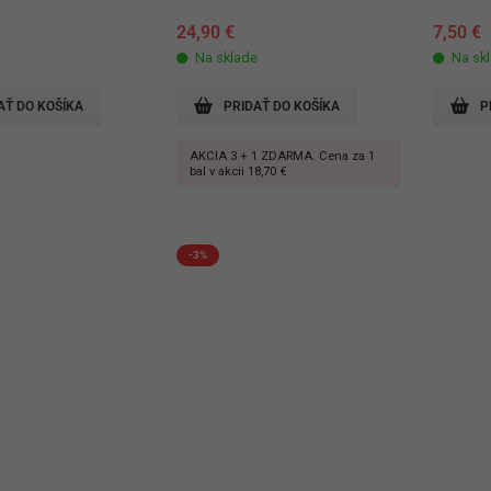
24,90
€
7,50
€
e
Na sklade
Na sk
AŤ DO KOŠÍKA
PRIDAŤ DO KOŠÍKA
P
AKCIA 3 + 1 ZDARMA. Cena za 1
bal v akcii 18,70 €
-3%