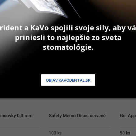
Original
Current
57,90
€
55,50
€
51,70
price
price
e
Na sklade
Na sk
was:
is:
57,90 €.
55,50 €.
AŤ DO KOŠÍKA
PRIDAŤ DO KOŠÍKA
P
rident a KaVo spojili svoje sily, aby 
priniesli to najlepšie zo sveta
stomatológie.
AKCIA
OBJAV KAVODENTAL.SK
oncovky 0,3 mm
Safety Memo Discs červené
Gel App
100 ks
50 ks