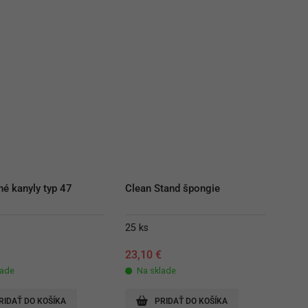
né kanyly typ 47
Clean Stand špongie
25 ks
€
23,10
€
lade
Na sklade
RIDAŤ DO KOŠÍKA
PRIDAŤ DO KOŠÍKA