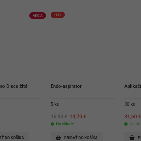
-13%
AKCIA
o Discs žlté
Endo-aspirator
Aplikač
5 ks
30 ks
Original
Current
16,90
€
14,70
€
31,60
price
price
e
Na sklade
Na sk
was:
is:
16,90 €.
14,70 €.
AŤ DO KOŠÍKA
PRIDAŤ DO KOŠÍKA
P