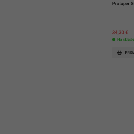
Protaper S
34,30
€
Na sklad
PRID