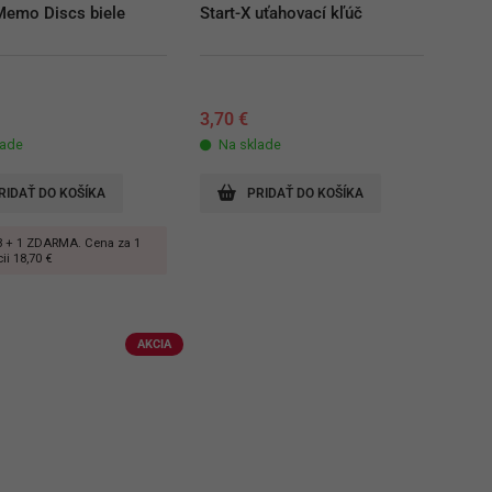
Memo Discs biele
Start-X uťahovací kľúč
€
3,70
€
lade
Na sklade
RIDAŤ DO KOŠÍKA
PRIDAŤ DO KOŠÍKA
3 + 1 ZDARMA. Cena za 1
cii 18,70 €
AKCIA