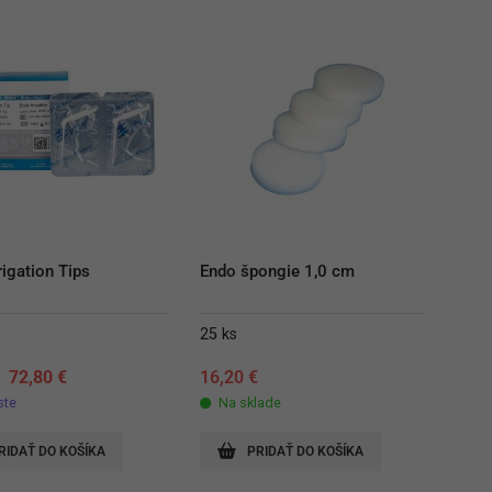
rigation Tips
Endo špongie 1,0 cm
25 ks
Original
Current
€
72,80
€
16,20
€
price
price
ste
Na sklade
was:
is:
74,30 €.
72,80 €.
RIDAŤ DO KOŠÍKA
PRIDAŤ DO KOŠÍKA