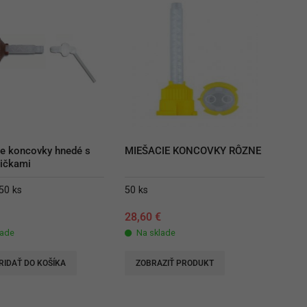
e koncovky hnedé s 
MIEŠACIE KONCOVKY RÔZNE
pičkami
50 ks
50 ks
€
28,60
€
lade
Na sklade
RIDAŤ DO KOŠÍKA
ZOBRAZIŤ PRODUKT