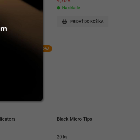
€
4,70
€
lade
Na sklade
RIDAŤ DO KOŠÍKA
PRIDAŤ DO KOŠÍKA
vám
VÝPREDAJ
licators
Black Micro Tips
20 ks