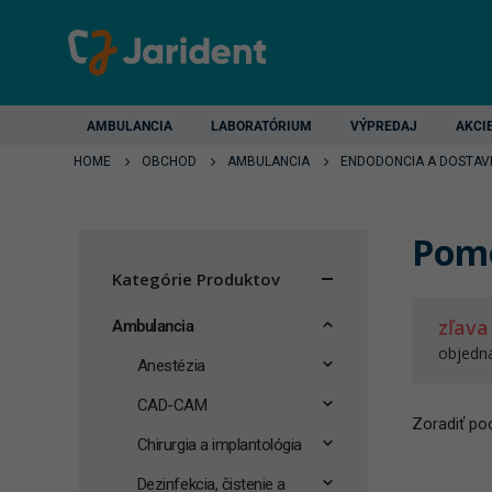
AMBULANCIA
LABORATÓRIUM
VÝPREDAJ
AKCI
HOME
OBCHOD
AMBULANCIA
ENDODONCIA A DOSTAV
Pomô
Kategórie Produktov
zľava
Ambulancia
objedn
Anestézia
CAD-CAM
Zoradiť pod
Chirurgia a implantológia
Dezinfekcia, čistenie a