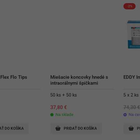
-2%
Flex Flo Tips
Miešacie koncovky hnedé s 
EDDY Ir
intraorálnymi špičkami
50 ks + 50 ks
5 x 2 ks
37,80
€
74,30
e
Na sklade
Na ce
AŤ DO KOŠÍKA
PRIDAŤ DO KOŠÍKA
P