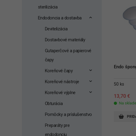
sterilizácia
Endodoncia a dostavba
Devitelizácia
Dostavbové materiály
Gutaperčové a papierové
čapy
Endo špon
Koreňové čapy
Koreňové nástroje
50 ks
Koreňové výplne
13,70
€
Obturácia
Na sklad
Pomôcky a príslušenstvo
PRID
Preparáty pre
endodonciu