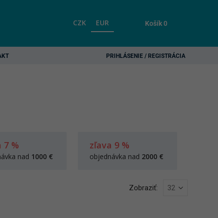
CZK
EUR
Košík
0
AKT
PRIHLÁSENIE / REGISTRÁCIA
a 7 %
zľava 9 %
návka nad
1000 €
objednávka nad
2000 €
Zobraziť: