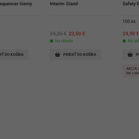
equencer čierny
Interim Stand
Safety 
100 ks
Original
Current
24,20
€
23,50
€
24,90
price
price
e
Na sklade
Na sk
was:
is:
24,20 €.
23,50 €.
AŤ DO KOŠÍKA
PRIDAŤ DO KOŠÍKA
P
AKCIA 
bal v ak