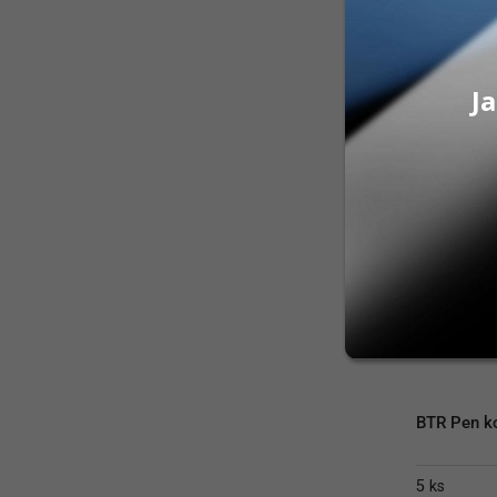
29,10
€
Na sklad
PRID
Ja
BTR Pen k
5 ks