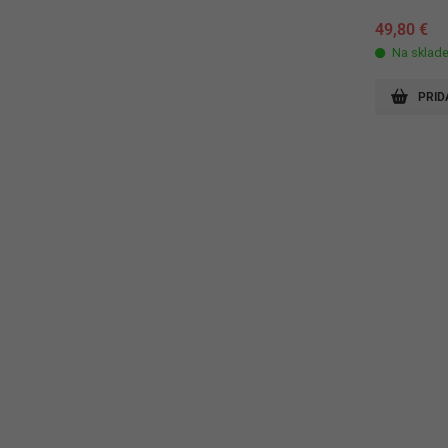
49,80
€
Na sklad
PRID