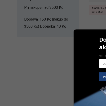
Pri nákupe nad 3500 Kč
AKCIA 3 + 
bal v akcii 1
Doprava: 160 Kč (nákup do
3500 Kč) Dobierka: 40 Kč
Do
ak
ema
P
Microbrus
100 ks