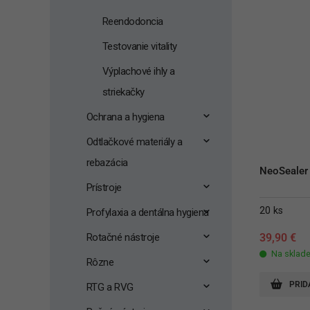
Reendodoncia
Testovanie vitality
Výplachové ihly a
striekačky
Ochrana a hygiena
Odtlačkové materiály a
rebazácia
NeoSealer 
Prístroje
20 ks
Profylaxia a dentálna hygiena
Rotačné nástroje
39,90
€
Na sklad
Rôzne
PRID
RTG a RVG