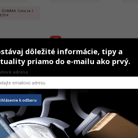
1 ZDARMA. Cena za 1
8,70 €
-4%
stávaj dôležité informácie, tipy a
tuality priamo do e-mailu ako prvý.
ilová adresa
rihlásenie k odberu
h X
Mini Endo Bloc
R1-Plus