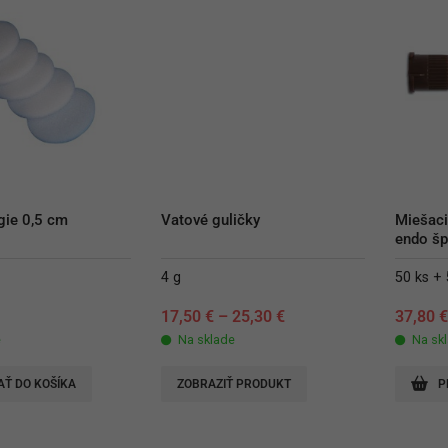
gie 0,5 cm
Vatové guličky
Miešaci
endo š
4 g
50 ks + 
17,50
€
–
25,30
€
37,80
e
Na sklade
Na sk
AŤ DO KOŠÍKA
ZOBRAZIŤ PRODUKT
P