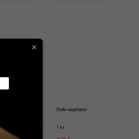
 Measuring Tool
Endo-aspirator
1 ks