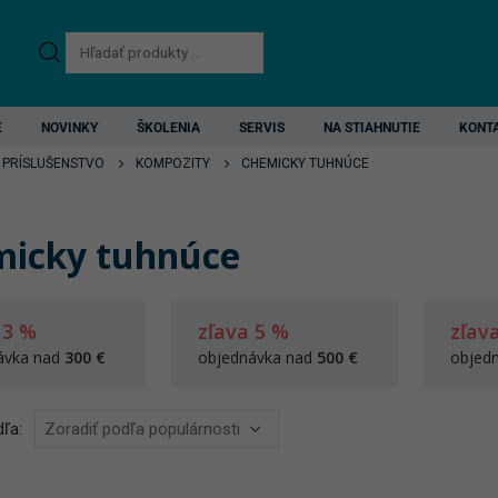
Products
search
E
NOVINKY
ŠKOLENIA
SERVIS
NA STIAHNUTIE
KONT
 PRÍSLUŠENSTVO
KOMPOZITY
CHEMICKY TUHNÚCE
icky tuhnúce
 3 %
zľava 5 %
zľav
ávka nad
300 €
objednávka nad
500 €
objed
ľa: