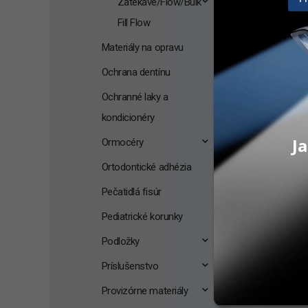
Zatekavé/Flow/Bulk
Fill Flow
Materiály na opravu
Ochrana dentínu
Ochranné laky a
kondicionéry
Ja
Ormocéry
Ortodontické adhézia
Pečatidlá fisúr
Pediatrické korunky
Podložky
Príslušenstvo
Provizórne materiály