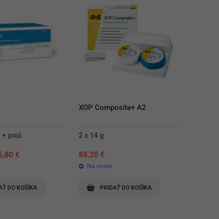
XOP Composite+ A2
+ prísl.
2 x 14 g
iginal
Current
6,80
€
88,20
€
rice
price
e
Na ceste
as:
is:
8,60 €.
26,80 €.
AŤ DO KOŠÍKA
PRIDAŤ DO KOŠÍKA