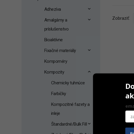
Adhezíva
Zobraziť:
Amalgámy a
príslušenstvo
Bioaktívne
Fixačné materiály
Kompoméry
Kompozity
Chemicky tuhnúce
Do
ak
Farbičky
Kompozitné fazety a
ema
inleje
Štandardné/Bulk Fill
P