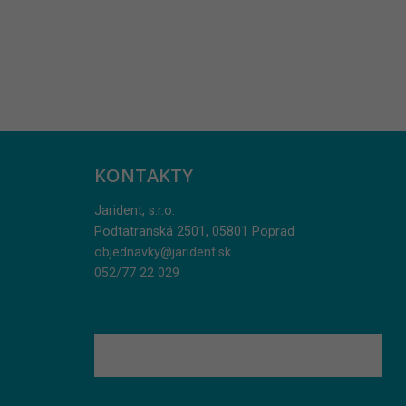
KONTAKTY
Jarident, s.r.o.
Podtatranská 2501, 05801 Poprad
objednavky@jarident.sk
052/77 22 029