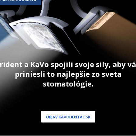
rident a KaVo spojili svoje sily, aby 
priniesli to najlepšie zo sveta
stomatológie.
OBJAV KAVODENTAL.SK