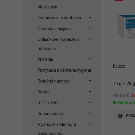
sterilizácia
Endodoncia a dostavba
Ochrana a hygiena
Odtlačkové materiály a
rebazácia
Prístroje
Evicrol
Profylaxia a dentálna hygiena
Rotačné nástroje
70 g + 28 g 
Rôzne
Or
28,60
€
2
p
RTG a RVG
Na sklad
w
2
Ručné nástroje
PRID
Výplňové materiály a
príslušenstvo