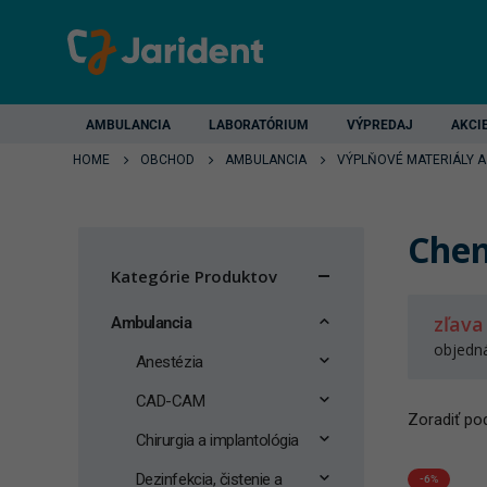
AMBULANCIA
LABORATÓRIUM
VÝPREDAJ
AKCI
HOME
OBCHOD
AMBULANCIA
VÝPLŇOVÉ MATERIÁLY A
Chem
Kategórie Produktov
zľava
Ambulancia
objedn
Anestézia
CAD-CAM
Zoradiť pod
Chirurgia a implantológia
Dezinfekcia, čistenie a
-6%