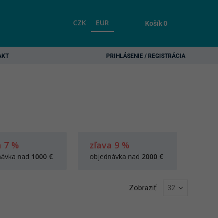
CZK
EUR
Košík
0
AKT
PRIHLÁSENIE / REGISTRÁCIA
a 7 %
zľava 9 %
návka nad
1000 €
objednávka nad
2000 €
Zobraziť: